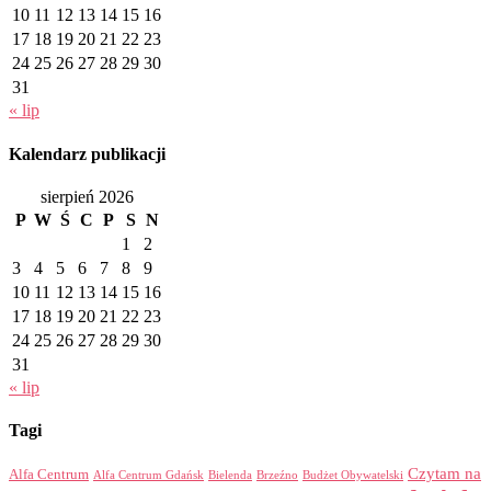
10
11
12
13
14
15
16
17
18
19
20
21
22
23
24
25
26
27
28
29
30
31
« lip
Kalendarz publikacji
sierpień 2026
P
W
Ś
C
P
S
N
1
2
3
4
5
6
7
8
9
10
11
12
13
14
15
16
17
18
19
20
21
22
23
24
25
26
27
28
29
30
31
« lip
Tagi
Czytam na
Alfa Centrum
Alfa Centrum Gdańsk
Bielenda
Brzeźno
Budżet Obywatelski