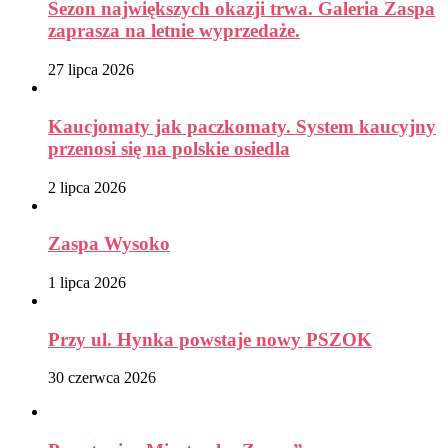
Sezon największych okazji trwa. Galeria Zaspa
zaprasza na letnie wyprzedaże.
27 lipca 2026
Kaucjomaty jak paczkomaty. System kaucyjny
przenosi się na polskie osiedla
2 lipca 2026
Zaspa Wysoko
1 lipca 2026
Przy ul. Hynka powstaje nowy PSZOK
30 czerwca 2026