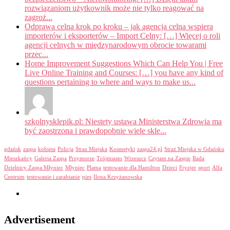
rozwiązaniom użytkownik może nie tylko reagować na
zagroż...
Odprawa celna krok po kroku – jak agencja celna wspiera
importerów i eksporterów – Import Celny: […] Więcej o roli
agencji celnych w międzynarodowym obrocie towarami
przec...
Home Improvement Suggestions Which Can Help You | Free
Live Online Training and Courses: […] you have any kind of
questions pertaining to where and ways to make us...
szkolnysklepik.pl: Niestety ustawa Ministerstwa Zdrowia ma
być zaostrzona i prawdopobnie wiele skle...
gdańsk
zaspa
kobieta
Policja
Straz Miejska
Kosmetyki
zaspa24.pl
Straż Miejska w Gdańsku
Mieszkańcy
Galeria Zaspa
Przymorze
Trójmiasto
Wrzeszcz
Czytam na Zaspie
Rada
Dzielnicy Zaspa Młyniec
Młyniec
Plama
testowanie dla Hamilton
Dzieci
Fryzjer
sport
Alfa
Centrum
testowanie i zarabianie
pies
Ilona Krzyżanowska
Advertisement