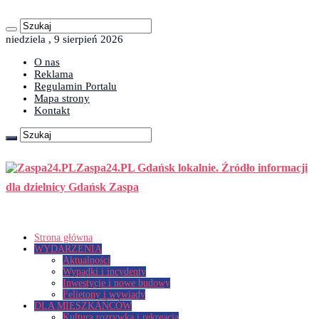
niedziela , 9 sierpień 2026
O nas
Reklama
Regulamin Portalu
Mapa strony
Kontakt
Zaspa24.PL Gdańsk lokalnie. Źródło informacji
dla dzielnicy Gdańsk Zaspa
Strona główna
WYDARZENIA
Aktualności
Wypadki i incydenty
Inwestycje i nowe budowy
Felietony i wywiady
DLA MIESZKAŃCÓW
Kultura rozrywka i rekreacja