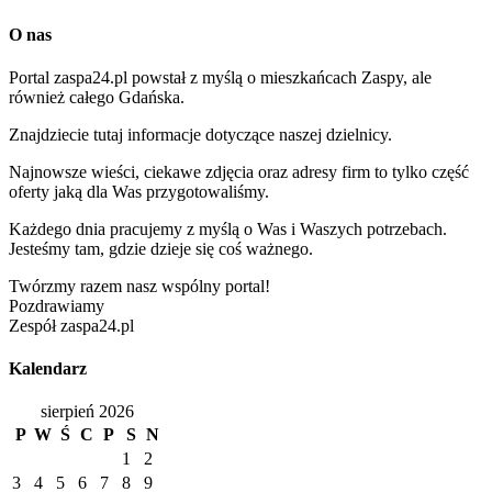
O nas
Portal zaspa24.pl powstał z myślą o mieszkańcach Zaspy, ale
również całego Gdańska.
Znajdziecie tutaj informacje dotyczące naszej dzielnicy.
Najnowsze wieści, ciekawe zdjęcia oraz adresy firm to tylko część
oferty jaką dla Was przygotowaliśmy.
Każdego dnia pracujemy z myślą o Was i Waszych potrzebach.
Jesteśmy tam, gdzie dzieje się coś ważnego.
Twórzmy razem nasz wspólny portal!
Pozdrawiamy
Zespół zaspa24.pl
Kalendarz
sierpień 2026
P
W
Ś
C
P
S
N
1
2
3
4
5
6
7
8
9