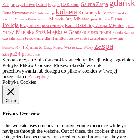
gdańsk
Galeria Zaspa
Zaspie
Dzieci
Fryzjer
GAK Plama
czytelnictwo
kobieta
Kosmetyki
Ilona Krzyżanowska
Interwencja
książka
Książki
Mieszkańcy
Młyniec
Plama
pies
Kultura
Marzena Hermanowicz
Pilotów
Policja
Przymorze
Rada Dzielnicy Zaspa Młyniec
sport
Rada Dzielnicy
Straz Miejska
Straż Miejska w Gdańsku
Szkoła
Sztuka
SUPER-PHARM
testowanie dla Hamilton
czesania Ikona
testowanie i zarabianie
testowanie
zaspa
Trójmiasto
Wrzeszcz
Włosy
kosmetyków
Urząd Miasta
zaspa24.pl
Zdrowie
Strona korzysta z plików cookies w celu realizacji usług i zgodnie z
Polityką Plików Cookies. Możesz określić warunki
przechowywania lub dostępu do plików cookies w Twojej
przeglądarce.
Akceptuję
Polityka Cookies
Close
Privacy Overview
This website uses cookies to improve your experience while you
navigate through the website. Out of these, the cookies that are
categorized as necessary are stored on your browser as they are