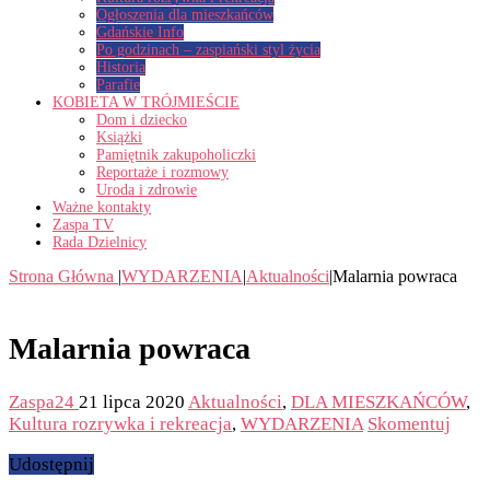
Ogłoszenia dla mieszkańców
Gdańskie Info
Po godzinach – zaspiański styl życia
Historia
Parafie
KOBIETA W TRÓJMIEŚCIE
Dom i dziecko
Książki
Pamiętnik zakupoholiczki
Reportaże i rozmowy
Uroda i zdrowie
Ważne kontakty
Zaspa TV
Rada Dzielnicy
Strona Główna
|
WYDARZENIA
|
Aktualności
|
Malarnia powraca
Malarnia powraca
Zaspa24
21 lipca 2020
Aktualności
,
DLA MIESZKAŃCÓW
,
Kultura rozrywka i rekreacja
,
WYDARZENIA
Skomentuj
Udostępnij