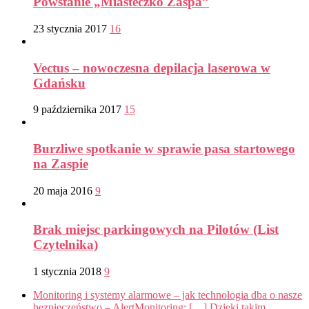
Powstanie „Miasteczko Zaspa”
23 stycznia 2017
16
Vectus – nowoczesna depilacja laserowa w
Gdańsku
9 października 2017
15
Burzliwe spotkanie w sprawie pasa startowego
na Zaspie
20 maja 2016
9
Brak miejsc parkingowych na Pilotów (List
Czytelnika)
1 stycznia 2018
9
Monitoring i systemy alarmowe – jak technologia dba o nasze
bezpieczeństwo – AlertMonitoring: […] Dzięki takim