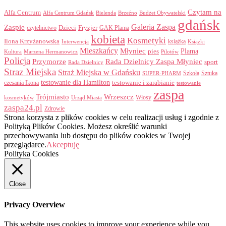
Czytam na
Alfa Centrum
Alfa Centrum Gdańsk
Bielenda
Brzeźno
Budżet Obywatelski
gdańsk
Galeria Zaspa
Zaspie
Dzieci
Fryzjer
GAK Plama
czytelnictwo
kobieta
Kosmetyki
Ilona Krzyżanowska
Interwencja
książka
Książki
Mieszkańcy
Młyniec
Plama
pies
Kultura
Marzena Hermanowicz
Pilotów
Policja
Przymorze
Rada Dzielnicy Zaspa Młyniec
sport
Rada Dzielnicy
Straz Miejska
Straż Miejska w Gdańsku
Szkoła
Sztuka
SUPER-PHARM
testowanie dla Hamilton
czesania Ikona
testowanie i zarabianie
testowanie
zaspa
Trójmiasto
Wrzeszcz
Włosy
kosmetyków
Urząd Miasta
zaspa24.pl
Zdrowie
Strona korzysta z plików cookies w celu realizacji usług i zgodnie z
Polityką Plików Cookies. Możesz określić warunki
przechowywania lub dostępu do plików cookies w Twojej
przeglądarce.
Akceptuję
Polityka Cookies
Close
Privacy Overview
This website uses cookies to improve your experience while you