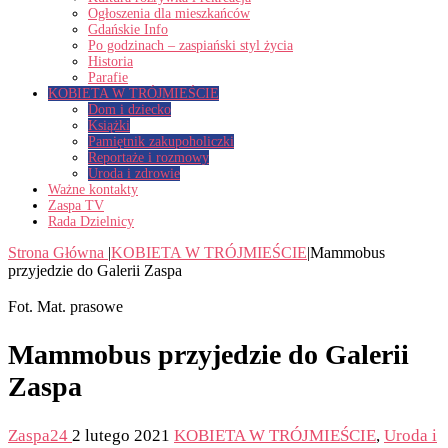
Ogłoszenia dla mieszkańców
Gdańskie Info
Po godzinach – zaspiański styl życia
Historia
Parafie
KOBIETA W TRÓJMIEŚCIE
Dom i dziecko
Książki
Pamiętnik zakupoholiczki
Reportaże i rozmowy
Uroda i zdrowie
Ważne kontakty
Zaspa TV
Rada Dzielnicy
Strona Główna
|
KOBIETA W TRÓJMIEŚCIE
|
Mammobus
przyjedzie do Galerii Zaspa
Fot. Mat. prasowe
Mammobus przyjedzie do Galerii
Zaspa
Zaspa24
2 lutego 2021
KOBIETA W TRÓJMIEŚCIE
,
Uroda i