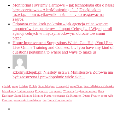
Monitoring i systemy alarmowe – jak technologia dba o nasze
bezpieczeństwo – AlertMonitoring: […] Dzięki takim
rozwiązaniom użytkownik może nie tylko reagować na
zagroż...
Odprawa celna krok po kroku – jak agencja celna wspiera
importerów i eksporterów – Import Celny: […] Więcej o roli
agencji celnych w międzynarodowym obrocie towarami
przec...
Home Improvement Suggestions Which Can Help You | Free
Live Online Training and Courses: […] you have any kind of
questions pertaining to where and ways to make us...
szkolnysklepik.pl: Niestety ustawa Ministerstwa Zdrowia ma
być zaostrzona i prawdopobnie wiele skle...
gdańsk
zaspa
kobieta
Policja
Straz Miejska
Kosmetyki
zaspa24.pl
Straż Miejska w Gdańsku
Mieszkańcy
Galeria Zaspa
Przymorze
Trójmiasto
Wrzeszcz
Czytam na Zaspie
Rada
Dzielnicy Zaspa Młyniec
Młyniec
Plama
testowanie dla Hamilton
Dzieci
Fryzjer
sport
Alfa
Centrum
testowanie i zarabianie
pies
Ilona Krzyżanowska