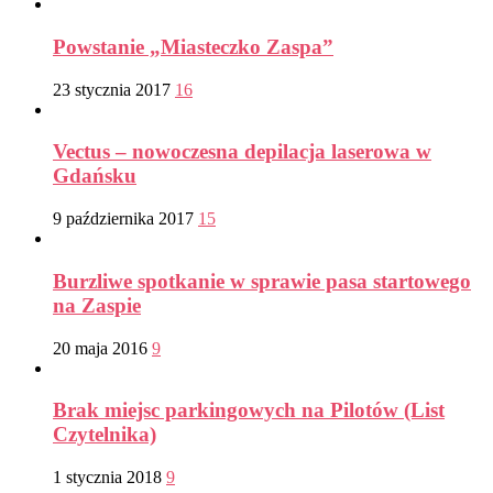
Powstanie „Miasteczko Zaspa”
23 stycznia 2017
16
Vectus – nowoczesna depilacja laserowa w
Gdańsku
9 października 2017
15
Burzliwe spotkanie w sprawie pasa startowego
na Zaspie
20 maja 2016
9
Brak miejsc parkingowych na Pilotów (List
Czytelnika)
1 stycznia 2018
9