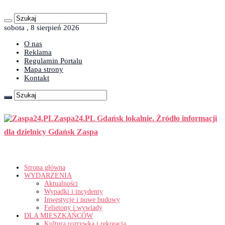
sobota , 8 sierpień 2026
O nas
Reklama
Regulamin Portalu
Mapa strony
Kontakt
Zaspa24.PL Gdańsk lokalnie. Źródło informacji
dla dzielnicy Gdańsk Zaspa
Strona główna
WYDARZENIA
Aktualności
Wypadki i incydenty
Inwestycje i nowe budowy
Felietony i wywiady
DLA MIESZKAŃCÓW
Kultura rozrywka i rekreacja