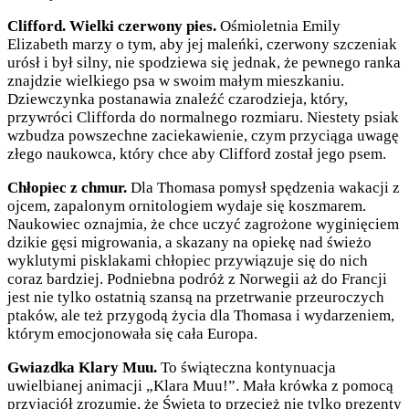
Clifford. Wielki czerwony pies.
Ośmioletnia Emily
Elizabeth marzy o tym, aby jej maleńki, czerwony szczeniak
urósł i był silny, nie spodziewa się jednak, że pewnego ranka
znajdzie wielkiego psa w swoim małym mieszkaniu.
Dziewczynka postanawia znaleźć czarodzieja, który,
przywróci Clifforda do normalnego rozmiaru. Niestety psiak
wzbudza powszechne zaciekawienie, czym przyciąga uwagę
złego naukowca, który chce aby Clifford został jego psem.
Chłopiec z chmur.
Dla Thomasa pomysł spędzenia wakacji z
ojcem, zapalonym ornitologiem wydaje się koszmarem.
Naukowiec oznajmia, że chce uczyć zagrożone wyginięciem
dzikie gęsi migrowania, a skazany na opiekę nad świeżo
wyklutymi pisklakami chłopiec przywiązuje się do nich
coraz bardziej. Podniebna podróż z Norwegii aż do Francji
jest nie tylko ostatnią szansą na przetrwanie przeuroczych
ptaków, ale też przygodą życia dla Thomasa i wydarzeniem,
którym emocjonowała się cała Europa.
Gwiazdka Klary Muu.
To świąteczna kontynuacja
uwielbianej animacji „Klara Muu!”. Mała krówka z pomocą
przyjaciół zrozumie, że Święta to przecież nie tylko prezenty