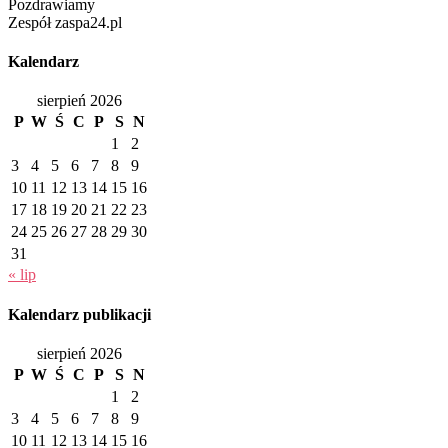
Pozdrawiamy
Zespół zaspa24.pl
Kalendarz
sierpień 2026
P
W
Ś
C
P
S
N
1
2
3
4
5
6
7
8
9
10
11
12
13
14
15
16
17
18
19
20
21
22
23
24
25
26
27
28
29
30
31
« lip
Kalendarz publikacji
sierpień 2026
P
W
Ś
C
P
S
N
1
2
3
4
5
6
7
8
9
10
11
12
13
14
15
16