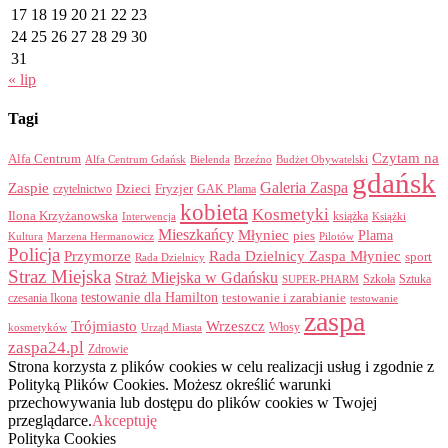
17
18
19
20
21
22
23
24
25
26
27
28
29
30
31
« lip
Tagi
Czytam na
Alfa Centrum
Alfa Centrum Gdańsk
Bielenda
Brzeźno
Budżet Obywatelski
gdańsk
Galeria Zaspa
Zaspie
Dzieci
Fryzjer
GAK Plama
czytelnictwo
kobieta
Kosmetyki
Ilona Krzyżanowska
Interwencja
książka
Książki
Mieszkańcy
Młyniec
Plama
pies
Kultura
Marzena Hermanowicz
Pilotów
Policja
Przymorze
Rada Dzielnicy Zaspa Młyniec
sport
Rada Dzielnicy
Straz Miejska
Straż Miejska w Gdańsku
Szkoła
Sztuka
SUPER-PHARM
testowanie dla Hamilton
czesania Ikona
testowanie i zarabianie
testowanie
zaspa
Trójmiasto
Wrzeszcz
Włosy
kosmetyków
Urząd Miasta
zaspa24.pl
Zdrowie
Strona korzysta z plików cookies w celu realizacji usług i zgodnie z
Polityką Plików Cookies. Możesz określić warunki
przechowywania lub dostępu do plików cookies w Twojej
przeglądarce.
Akceptuję
Polityka Cookies