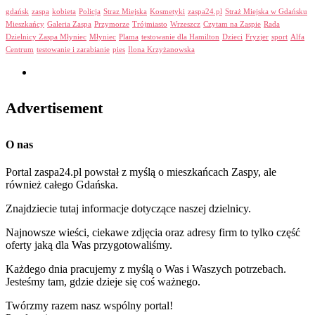
gdańsk
zaspa
kobieta
Policja
Straz Miejska
Kosmetyki
zaspa24.pl
Straż Miejska w Gdańsku
Mieszkańcy
Galeria Zaspa
Przymorze
Trójmiasto
Wrzeszcz
Czytam na Zaspie
Rada
Dzielnicy Zaspa Młyniec
Młyniec
Plama
testowanie dla Hamilton
Dzieci
Fryzjer
sport
Alfa
Centrum
testowanie i zarabianie
pies
Ilona Krzyżanowska
Advertisement
O nas
Portal zaspa24.pl powstał z myślą o mieszkańcach Zaspy, ale
również całego Gdańska.
Znajdziecie tutaj informacje dotyczące naszej dzielnicy.
Najnowsze wieści, ciekawe zdjęcia oraz adresy firm to tylko część
oferty jaką dla Was przygotowaliśmy.
Każdego dnia pracujemy z myślą o Was i Waszych potrzebach.
Jesteśmy tam, gdzie dzieje się coś ważnego.
Twórzmy razem nasz wspólny portal!