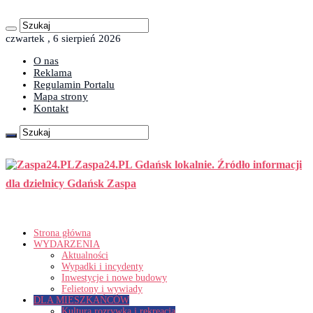
czwartek , 6 sierpień 2026
O nas
Reklama
Regulamin Portalu
Mapa strony
Kontakt
Zaspa24.PL Gdańsk lokalnie. Źródło informacji
dla dzielnicy Gdańsk Zaspa
Strona główna
WYDARZENIA
Aktualności
Wypadki i incydenty
Inwestycje i nowe budowy
Felietony i wywiady
DLA MIESZKAŃCÓW
Kultura rozrywka i rekreacja