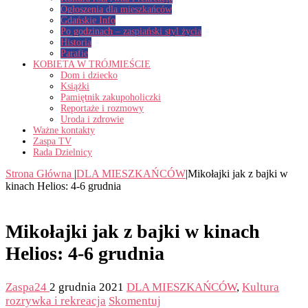
Ogłoszenia dla mieszkańców
Gdańskie Info
Po godzinach – zaspiański styl życia
Historia
Parafie
KOBIETA W TRÓJMIEŚCIE
Dom i dziecko
Książki
Pamiętnik zakupoholiczki
Reportaże i rozmowy
Uroda i zdrowie
Ważne kontakty
Zaspa TV
Rada Dzielnicy
Strona Główna
|
DLA MIESZKAŃCÓW
|
Mikołajki jak z bajki w
kinach Helios: 4-6 grudnia
Mikołajki jak z bajki w kinach
Helios: 4-6 grudnia
Zaspa24
2 grudnia 2021
DLA MIESZKAŃCÓW
,
Kultura
rozrywka i rekreacja
Skomentuj