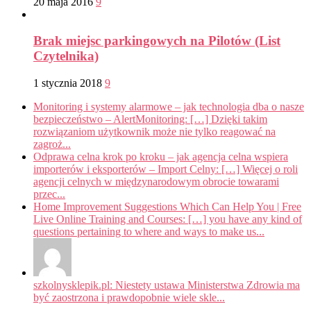
20 maja 2016
9
Brak miejsc parkingowych na Pilotów (List
Czytelnika)
1 stycznia 2018
9
Monitoring i systemy alarmowe – jak technologia dba o nasze
bezpieczeństwo – AlertMonitoring: […] Dzięki takim
rozwiązaniom użytkownik może nie tylko reagować na
zagroż...
Odprawa celna krok po kroku – jak agencja celna wspiera
importerów i eksporterów – Import Celny: […] Więcej o roli
agencji celnych w międzynarodowym obrocie towarami
przec...
Home Improvement Suggestions Which Can Help You | Free
Live Online Training and Courses: […] you have any kind of
questions pertaining to where and ways to make us...
szkolnysklepik.pl: Niestety ustawa Ministerstwa Zdrowia ma
być zaostrzona i prawdopobnie wiele skle...