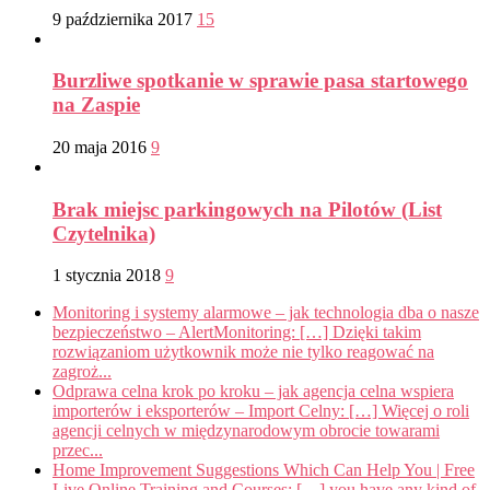
9 października 2017
15
Burzliwe spotkanie w sprawie pasa startowego
na Zaspie
20 maja 2016
9
Brak miejsc parkingowych na Pilotów (List
Czytelnika)
1 stycznia 2018
9
Monitoring i systemy alarmowe – jak technologia dba o nasze
bezpieczeństwo – AlertMonitoring: […] Dzięki takim
rozwiązaniom użytkownik może nie tylko reagować na
zagroż...
Odprawa celna krok po kroku – jak agencja celna wspiera
importerów i eksporterów – Import Celny: […] Więcej o roli
agencji celnych w międzynarodowym obrocie towarami
przec...
Home Improvement Suggestions Which Can Help You | Free
Live Online Training and Courses: […] you have any kind of