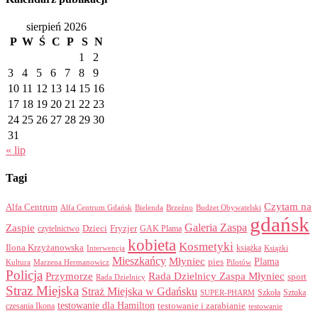
sierpień 2026
P
W
Ś
C
P
S
N
1
2
3
4
5
6
7
8
9
10
11
12
13
14
15
16
17
18
19
20
21
22
23
24
25
26
27
28
29
30
31
« lip
Tagi
Czytam na
Alfa Centrum
Alfa Centrum Gdańsk
Bielenda
Brzeźno
Budżet Obywatelski
gdańsk
Galeria Zaspa
Zaspie
Dzieci
Fryzjer
GAK Plama
czytelnictwo
kobieta
Kosmetyki
Ilona Krzyżanowska
Interwencja
książka
Książki
Mieszkańcy
Młyniec
Plama
pies
Kultura
Marzena Hermanowicz
Pilotów
Policja
Przymorze
Rada Dzielnicy Zaspa Młyniec
sport
Rada Dzielnicy
Straz Miejska
Straż Miejska w Gdańsku
Szkoła
Sztuka
SUPER-PHARM
testowanie dla Hamilton
czesania Ikona
testowanie i zarabianie
testowanie