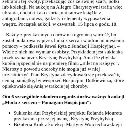
zebraniu tej kwoty, przekazując coś ze swojej szafy, półki
lub kolekcji. Na aukcję na Allegro Charytatywni trafią więc
ubrania, dodatki i akcesoria, unikatowe książki z
autografami, notesy, gadżety i elementy wyposażenia
wnętrz. Początek aukcji, w czwartek, 15 lipca o godz. 18.
– Każdy z przekazanych darów ma ogromną wartość, bo
został podarowany przez ludzi z serca i w odruchu niesienia
pomocy – podkreśla Paweł Ryta z Fundacji Hospicyjnej. –
Wiele z nich ma wymiar osobisty. Przykładem jest sukienka
przekazana przez Krystynę Przybylską. Ania Przybylska
kupiła ją specjalnie na premierę filmu „Bilet na Księżyc”.
Niestety z powodu choroby nie mogła już w niej
uczestniczyć. Pani Krystyna zdecydowała się przekazać tę
cenną pamiątkę, by wesprzeć Hospicjum Dutkiewicza, które
opiekowało się Anią w trakcie jej choroby.
Oto 6 szczególnie zdaniem organizatorów ważnych aukcji
„Moda z sercem – Pomagam Hospicjum”:
Sukienka Ani Przybylskiej projektu Rolanda Moureta
przekazana przez jej mamę, Krystynę Przybylską
Biżuteria Kruk z kolekcji Martyny Wojciechowskiej i