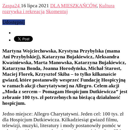
Zaspa24
16 lipca 2021
DLA MIESZKAŃCÓW
,
Kultura
rozrywka i rekreacja
Skomentuj
Udostępnij
Martyna Wojciechowska, Krystyna Przybylska (mama
Ani Przybylskiej), Katarzyna Bujakiewicz, Aleksandra
Kwaśniewska, Marta Manowska, Katarzyna Bujakiewicz,
Katarzyna Bonda, Joanna Horodyńska, Michał Starost,
Maciej Florek, Krzysztof Skiba – to tylko kilkanaście
gwiazd, które postanowiły wesprzeć Fundację Hospicyjną
w ramach akcji charytatywnej na Allegro. Celem akcji
„Moda z sercem – Pomagam Hospicjum Dutkiewicza” jest
zebranie 100 tys. zł potrzebnych na bieżącą działalność
hospicjum.
Jedno miejsce: Allegro Charytatywni. Jeden cel: 100 tys. zł
dla Hospicjum Dutkiewicza. Kilkadziesiąt gwiazd filmu,
telewizji, muzyki, literatury i mody postanowiły pomóc w