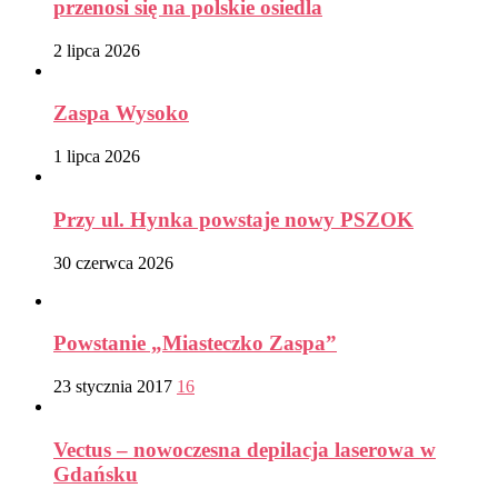
przenosi się na polskie osiedla
2 lipca 2026
Zaspa Wysoko
1 lipca 2026
Przy ul. Hynka powstaje nowy PSZOK
30 czerwca 2026
Powstanie „Miasteczko Zaspa”
23 stycznia 2017
16
Vectus – nowoczesna depilacja laserowa w
Gdańsku