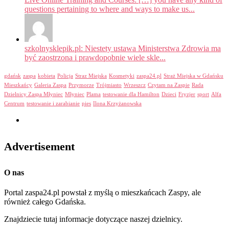
questions pertaining to where and ways to make us...
szkolnysklepik.pl: Niestety ustawa Ministerstwa Zdrowia ma
być zaostrzona i prawdopobnie wiele skle...
gdańsk
zaspa
kobieta
Policja
Straz Miejska
Kosmetyki
zaspa24.pl
Straż Miejska w Gdańsku
Mieszkańcy
Galeria Zaspa
Przymorze
Trójmiasto
Wrzeszcz
Czytam na Zaspie
Rada
Dzielnicy Zaspa Młyniec
Młyniec
Plama
testowanie dla Hamilton
Dzieci
Fryzjer
sport
Alfa
Centrum
testowanie i zarabianie
pies
Ilona Krzyżanowska
Advertisement
O nas
Portal zaspa24.pl powstał z myślą o mieszkańcach Zaspy, ale
również całego Gdańska.
Znajdziecie tutaj informacje dotyczące naszej dzielnicy.