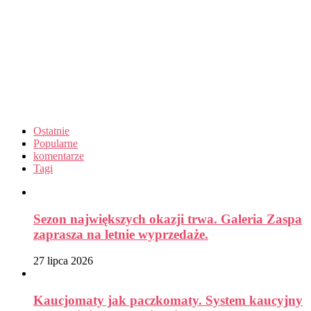
Ostatnie
Popularne
komentarze
Tagi
Sezon największych okazji trwa. Galeria Zaspa
zaprasza na letnie wyprzedaże.
27 lipca 2026
Kaucjomaty jak paczkomaty. System kaucyjny