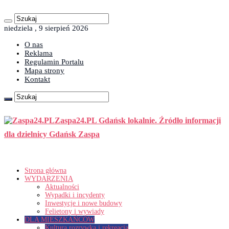
niedziela , 9 sierpień 2026
O nas
Reklama
Regulamin Portalu
Mapa strony
Kontakt
Zaspa24.PL Gdańsk lokalnie. Źródło informacji
dla dzielnicy Gdańsk Zaspa
Strona główna
WYDARZENIA
Aktualności
Wypadki i incydenty
Inwestycje i nowe budowy
Felietony i wywiady
DLA MIESZKAŃCÓW
Kultura rozrywka i rekreacja