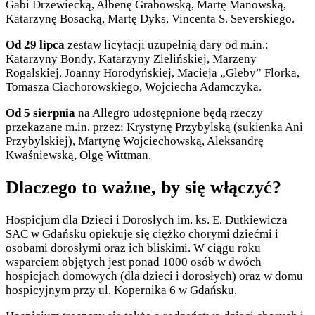
Gabi Drzewiecką, Ałbenę Grabowską, Martę Manowską,
Katarzynę Bosacką, Martę Dyks, Vincenta S. Severskiego.
Od 29 lipca
zestaw licytacji uzupełnią dary od m.in.:
Katarzyny Bondy, Katarzyny Zielińskiej, Marzeny
Rogalskiej, Joanny Horodyńskiej, Macieja „Gleby” Florka,
Tomasza Ciachorowskiego, Wojciecha Adamczyka.
Od 5 sierpnia
na Allegro udostępnione będą rzeczy
przekazane m.in. przez: Krystynę Przybylską (sukienka Ani
Przybylskiej), Martynę Wojciechowską, Aleksandrę
Kwaśniewską, Olgę Wittman.
Dlaczego to ważne, by się włączyć?
Hospicjum dla Dzieci i Dorosłych im. ks. E. Dutkiewicza
SAC w Gdańsku opiekuje się ciężko chorymi dziećmi i
osobami dorosłymi oraz ich bliskimi. W ciągu roku
wsparciem objętych jest ponad 1000 osób w dwóch
hospicjach domowych (dla dzieci i dorosłych) oraz w domu
hospicyjnym przy ul. Kopernika 6 w Gdańsku.