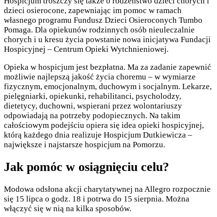
Hospicjum troszczy się także o rodzeństwo dzieci chorych i
dzieci osierocone, zapewniając im pomoc w ramach
własnego programu Fundusz Dzieci Osieroconych Tumbo
Pomaga. Dla opiekunów rodzinnych osób nieuleczalnie
chorych i u kresu życia powstanie nowa inicjatywa Fundacji
Hospicyjnej – Centrum Opieki Wytchnieniowej.
Opieka w hospicjum jest bezpłatna. Ma za zadanie zapewnić
możliwie najlepszą jakość życia choremu – w wymiarze
fizycznym, emocjonalnym, duchowym i socjalnym. Lekarze,
pielęgniarki, opiekunki, rehabilitanci, psycholodzy,
dietetycy, duchowni, wspierani przez wolontariuszy
odpowiadają na potrzeby podopiecznych. Na takim
całościowym podejściu opiera się idea opieki hospicyjnej,
którą każdego dnia realizuje Hospicjum Dutkiewicza –
największe i najstarsze hospicjum na Pomorzu.
Jak pomóc w osiągnięciu celu?
Modowa odsłona akcji charytatywnej na Allegro rozpocznie
się 15 lipca o godz. 18 i potrwa do 15 sierpnia. Można
włączyć się w nią na kilka sposobów.