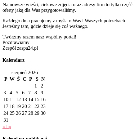
Najnowsze wieści, ciekawe zdjęcia oraz adresy firm to tylko część
oferty jaką dla Was przygotowaliśmy.
Każdego dnia pracujemy z myślą o Was i Waszych potrzebach.
Jesteśmy tam, gdzie dzieje się coś ważnego.
Twórzmy razem nasz wspólny portal!
Pozdrawiamy
Zespół zaspa24.pl
Kalendarz
sierpień 2026
P
W
Ś
C
P
S
N
1
2
3
4
5
6
7
8
9
10
11
12
13
14
15
16
17
18
19
20
21
22
23
24
25
26
27
28
29
30
31
« lip
Kalendarz publikacji