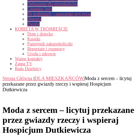
Ogłoszenia dla mieszkańców
Gdańskie Info
Po godzinach – zaspiański styl życia
Historia
Parafie
KOBIETA W TRÓJMIEŚCIE
Dom i dziecko
Książki
Pamiętnik zakupoholiczki
Reportaże i rozmowy
Uroda i zdrowie
Ważne kontakty
Zaspa TV
Rada Dzielnicy
Strona Główna
|
DLA MIESZKAŃCÓW
|
Moda z sercem – licytuj
przekazane przez gwiazdy rzeczy i wspieraj Hospicjum
Dutkiewicza
Moda z sercem – licytuj przekazane
przez gwiazdy rzeczy i wspieraj
Hospicjum Dutkiewicza