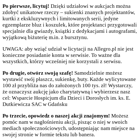
Po pierwsze, licytuj!
Dzięki udziałowi w aukcjach można
zdobyć unikatowe rzeczy – sukienki znanych projektantów,
kurtki z ekskluzywnych i limitowanych serii, jedyne
egzemplarze bluz i koszulek, które projektanci przygotowali
specjalnie dla gwiazdy, książki z dedykacjami i autografami,
wyjątkową biżuterię m.in. z bursztynu.
UWAGA: aby wziąć udział w licytacji na Allegro.pl nie jest
konieczne posiadanie konta w serwisie. To ważne dla
wszystkich, którzy wcześniej nie korzystali z serwisu.
Po drugie, otwórz swoją szafę!
Samodzielnie możesz
wystawić swój płaszcz, sukienkę, buty. Każde wylicytowane
100 zł przybliża nas do założonych 100 tys. zł! Wystarczy,
że oznaczysz aukcję jako charytatywną i wybierzesz nasz
cel: Wsparcie Hospicjum dla Dzieci i Dorosłych im. ks. E.
Dutkiewicza SAC w Gdańsku
Po trzecie, opowiedz o naszej akcji znajomym!
Możesz
pomóc nam w nagłośnieniu akcji, pisząc o niej w swoich
mediach społecznościowych, udostępniając nam miejsce na
swojej stronie w formie tekstu lub banera.