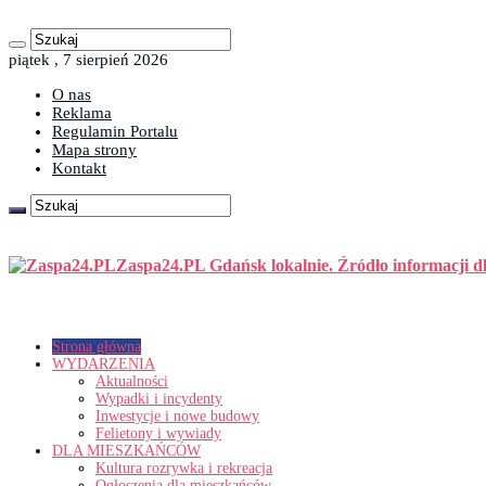
piątek , 7 sierpień 2026
O nas
Reklama
Regulamin Portalu
Mapa strony
Kontakt
Zaspa24.PL Gdańsk lokalnie. Źródło informacji d
Strona główna
WYDARZENIA
Aktualności
Wypadki i incydenty
Inwestycje i nowe budowy
Felietony i wywiady
DLA MIESZKAŃCÓW
Kultura rozrywka i rekreacja
Ogłoszenia dla mieszkańców