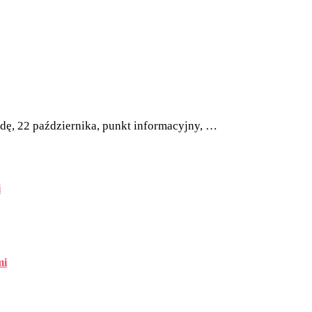
odę, 22 października, punkt informacyjny, …
i
mi