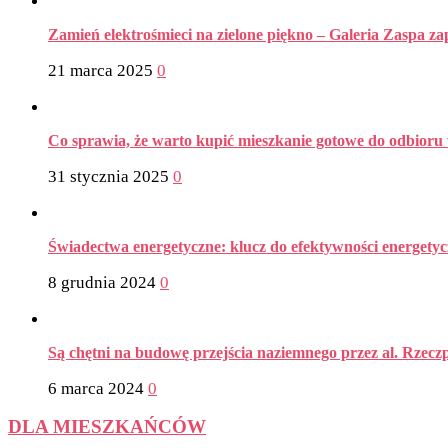
Zamień elektrośmieci na zielone piękno – Galeria Zaspa z
21 marca 2025
0
Co sprawia, że warto kupić mieszkanie gotowe do odbior
31 stycznia 2025
0
Świadectwa energetyczne: klucz do efektywności energetyc
8 grudnia 2024
0
Są chętni na budowę przejścia naziemnego przez al. Rzeczp
6 marca 2024
0
DLA MIESZKAŃCÓW