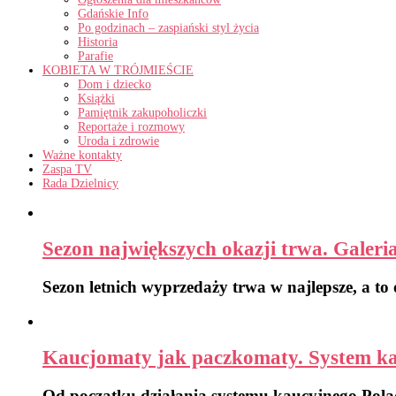
Gdańskie Info
Po godzinach – zaspiański styl życia
Historia
Parafie
KOBIETA W TRÓJMIEŚCIE
Dom i dziecko
Książki
Pamiętnik zakupoholiczki
Reportaże i rozmowy
Uroda i zdrowie
Ważne kontakty
Zaspa TV
Rada Dzielnicy
Sezon największych okazji trwa. Galeri
Sezon letnich wyprzedaży trwa w najlepsze, a to
Kaucjomaty jak paczkomaty. System kauc
Od początku działania systemu kaucyjnego Pola