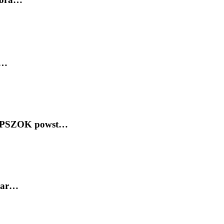
e…
y PSZOK powst…
 war…