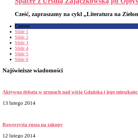
Spacer z Ursulą Zajączkowską po Opływ
Cześć, zapraszamy na cykl „Literatura na Zielon
Current
Slide 1
Slide 2
Slide 3
Slide 4
Slide 5
Slide 6
Najświeższe wiadomości
Aktywna debata w grupach nad wizją Gdańska i jego mieszkań
13 lutego 2014
Rowerzysta rusza na zakupy
12 lutego 2014