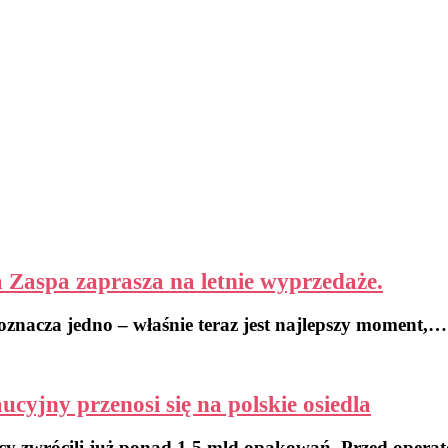
a Zaspa zaprasza na letnie wyprzedaże.
 oznacza jedno – właśnie teraz jest najlepszy moment,…
yjny przenosi się na polskie osiedla
cy zwrócili już ponad 1,5 mld opakowań. Przed oper