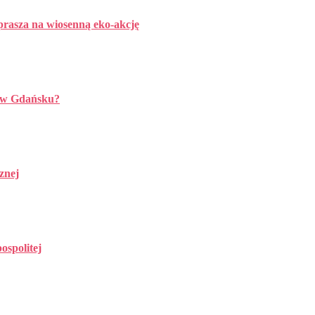
aprasza na wiosenną eko-akcję
u w Gdańsku?
znej
ospolitej