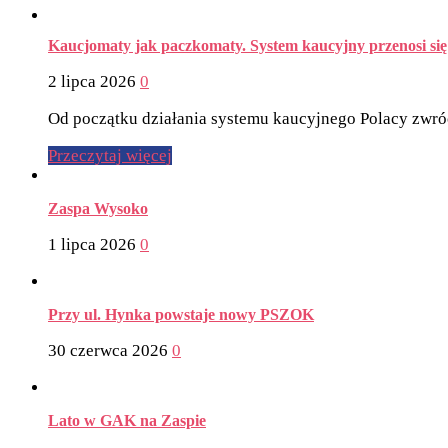
Kaucjomaty jak paczkomaty. System kaucyjny przenosi się 
2 lipca 2026
0
Od początku działania systemu kaucyjnego Polacy zwróc
Przeczytaj więcej
Zaspa Wysoko
1 lipca 2026
0
Przy ul. Hynka powstaje nowy PSZOK
30 czerwca 2026
0
Lato w GAK na Zaspie