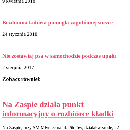
9 kwietnia 2018
Bezdomna kobieta pomogła zagubionej suczce
24 stycznia 2018
Nie zostawiaj psa w samochodzie podczas upału
2 sierpnia 2017
Zobacz również
Na Zaspie działa punkt
informacyjny o rozbiórce kładki
Na Zaspie, przy SM Młyniec na ul. Pilotów, działał w środę, 22