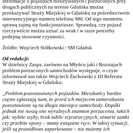
Informacje o pojazdach nieużywanych i porzuconych przy
drogach publicznych na terenie Gdańska można
przekazywać Straży Miejskiej w Gdańsku za pośrednictwem
interwencyjnego numeru telefonu 986. Od tego momentu
sprawą zajmą się funkcjonariusze. Sprawdzą, czy pojazd
rzeczywiście można uznać za wrak i w razie potrzeby
podejmą stosowne czynności.
Źródło: Wojciech Siółkowski / SM Gdańsk
Od redakcji:
W dzielnicy Zaspa, zarówno na Młyńcu jaki i Rozstajach
problem porzuconych samochodów występuje, o czym
informował nas także Wojciech Żuchowski z III Referatu
Straży Miejskiej w Gdańsku:
„Problem pozostawionych pojazdów. Mieszkańcy bardzo
często zgłaszają nam, że przed ich miejscem zamieszkania
pozostawione są na długie miesiące samochody. Dopóki
jednak nie noszą one wyraźnych znamion porzucenia, takich
jak: wybite szyby, brak tablic rejestracyjnych, otwarte zamki
czy przebite opony – mamy związane ręce. W takiej sytuacji,
jeśli są prawidłowo zaparkowane – nie możemy ich