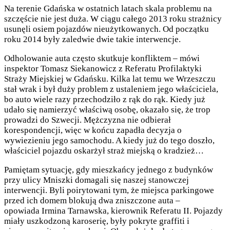
Na terenie Gdańska w ostatnich latach skala problemu na
szczęście nie jest duża. W ciągu całego 2013 roku strażnicy
usunęli osiem pojazdów nieużytkowanych. Od początku
roku 2014 były zaledwie dwie takie interwencje.
Odholowanie auta często skutkuje konfliktem – mówi
inspektor Tomasz Siekanowicz z Referatu Profilaktyki
Straży Miejskiej w Gdańsku. Kilka lat temu we Wrzeszczu
stał wrak i był duży problem z ustaleniem jego właściciela,
bo auto wiele razy przechodziło z rąk do rąk. Kiedy już
udało się namierzyć właściwą osobę, okazało się, że trop
prowadzi do Szwecji. Mężczyzna nie odbierał
korespondencji, więc w końcu zapadła decyzja o
wywiezieniu jego samochodu. A kiedy już do tego doszło,
właściciel pojazdu oskarżył straż miejską o kradzież…
Pamiętam sytuację, gdy mieszkańcy jednego z budynków
przy ulicy Mniszki domagali się naszej stanowczej
interwencji. Byli poirytowani tym, że miejsca parkingowe
przed ich domem blokują dwa zniszczone auta –
opowiada Irmina Tarnawska, kierownik Referatu II. Pojazdy
miały uszkodzoną karoserię, były pokryte graffiti i