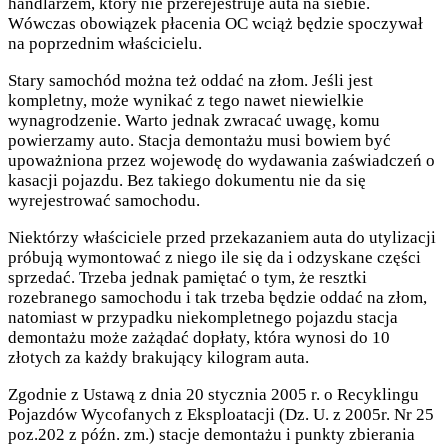
handlarzem, który nie przerejestruje auta na siebie.
Wówczas obowiązek płacenia OC wciąż będzie spoczywał
na poprzednim właścicielu.
Stary samochód można też oddać na złom. Jeśli jest
kompletny, może wynikać z tego nawet niewielkie
wynagrodzenie. Warto jednak zwracać uwagę, komu
powierzamy auto. Stacja demontażu musi bowiem być
upoważniona przez wojewodę do wydawania zaświadczeń o
kasacji pojazdu. Bez takiego dokumentu nie da się
wyrejestrować samochodu.
Niektórzy właściciele przed przekazaniem auta do utylizacji
próbują wymontować z niego ile się da i odzyskane części
sprzedać. Trzeba jednak pamiętać o tym, że resztki
rozebranego samochodu i tak trzeba będzie oddać na złom,
natomiast w przypadku niekompletnego pojazdu stacja
demontażu może zażądać dopłaty, która wynosi do 10
złotych za każdy brakujący kilogram auta.
Zgodnie z Ustawą z dnia 20 stycznia 2005 r. o Recyklingu
Pojazdów Wycofanych z Eksploatacji (Dz. U. z 2005r. Nr 25
poz.202 z późn. zm.) stacje demontażu i punkty zbierania