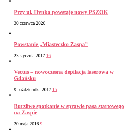
Przy ul. Hynka powstaje nowy PSZOK
30 czerwca 2026
Powstanie „Miasteczko Zaspa”
23 stycznia 2017
16
Vectus – nowoczesna depilacja laserowa w
Gdańsku
9 października 2017
15
Burzliwe spotkanie w sprawie pasa startowego
na Zaspie
20 maja 2016
9