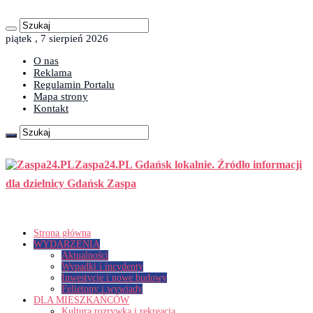
piątek , 7 sierpień 2026
O nas
Reklama
Regulamin Portalu
Mapa strony
Kontakt
Zaspa24.PL Gdańsk lokalnie. Źródło informacji
dla dzielnicy Gdańsk Zaspa
Strona główna
WYDARZENIA
Aktualności
Wypadki i incydenty
Inwestycje i nowe budowy
Felietony i wywiady
DLA MIESZKAŃCÓW
Kultura rozrywka i rekreacja