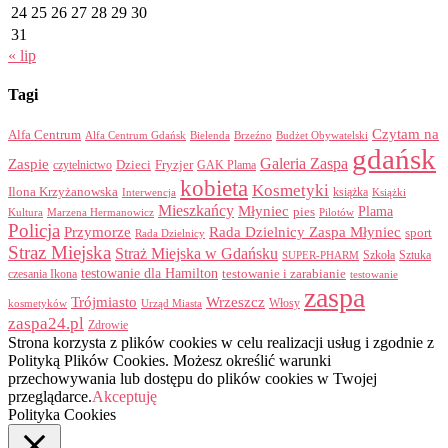
24
25
26
27
28
29
30
31
« lip
Tagi
Czytam na
Alfa Centrum
Alfa Centrum Gdańsk
Bielenda
Brzeźno
Budżet Obywatelski
gdańsk
Galeria Zaspa
Zaspie
Dzieci
Fryzjer
GAK Plama
czytelnictwo
kobieta
Kosmetyki
Ilona Krzyżanowska
Interwencja
książka
Książki
Mieszkańcy
Młyniec
Plama
pies
Kultura
Marzena Hermanowicz
Pilotów
Policja
Przymorze
Rada Dzielnicy Zaspa Młyniec
sport
Rada Dzielnicy
Straz Miejska
Straż Miejska w Gdańsku
Szkoła
Sztuka
SUPER-PHARM
testowanie dla Hamilton
czesania Ikona
testowanie i zarabianie
testowanie
zaspa
Trójmiasto
Wrzeszcz
Włosy
kosmetyków
Urząd Miasta
zaspa24.pl
Zdrowie
Strona korzysta z plików cookies w celu realizacji usług i zgodnie z
Polityką Plików Cookies. Możesz określić warunki
przechowywania lub dostępu do plików cookies w Twojej
przeglądarce.
Akceptuję
Polityka Cookies