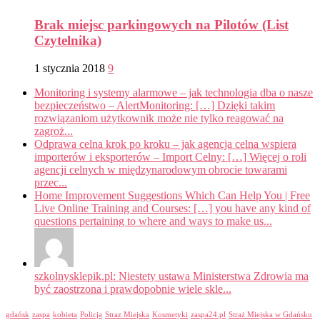
Brak miejsc parkingowych na Pilotów (List
Czytelnika)
1 stycznia 2018
9
Monitoring i systemy alarmowe – jak technologia dba o nasze
bezpieczeństwo – AlertMonitoring: […] Dzięki takim
rozwiązaniom użytkownik może nie tylko reagować na
zagroż...
Odprawa celna krok po kroku – jak agencja celna wspiera
importerów i eksporterów – Import Celny: […] Więcej o roli
agencji celnych w międzynarodowym obrocie towarami
przec...
Home Improvement Suggestions Which Can Help You | Free
Live Online Training and Courses: […] you have any kind of
questions pertaining to where and ways to make us...
szkolnysklepik.pl: Niestety ustawa Ministerstwa Zdrowia ma
być zaostrzona i prawdopobnie wiele skle...
gdańsk
zaspa
kobieta
Policja
Straz Miejska
Kosmetyki
zaspa24.pl
Straż Miejska w Gdańsku