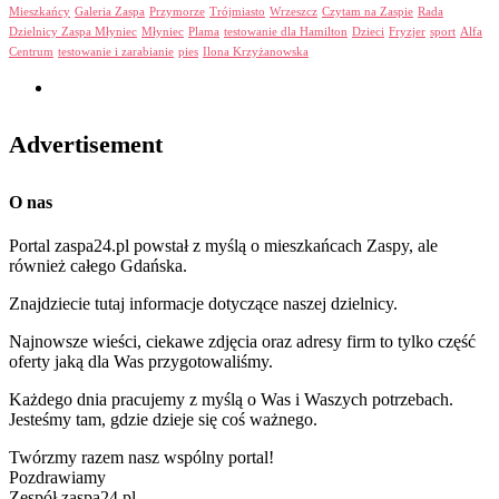
Mieszkańcy
Galeria Zaspa
Przymorze
Trójmiasto
Wrzeszcz
Czytam na Zaspie
Rada
Dzielnicy Zaspa Młyniec
Młyniec
Plama
testowanie dla Hamilton
Dzieci
Fryzjer
sport
Alfa
Centrum
testowanie i zarabianie
pies
Ilona Krzyżanowska
Advertisement
O nas
Portal zaspa24.pl powstał z myślą o mieszkańcach Zaspy, ale
również całego Gdańska.
Znajdziecie tutaj informacje dotyczące naszej dzielnicy.
Najnowsze wieści, ciekawe zdjęcia oraz adresy firm to tylko część
oferty jaką dla Was przygotowaliśmy.
Każdego dnia pracujemy z myślą o Was i Waszych potrzebach.
Jesteśmy tam, gdzie dzieje się coś ważnego.
Twórzmy razem nasz wspólny portal!
Pozdrawiamy
Zespół zaspa24.pl