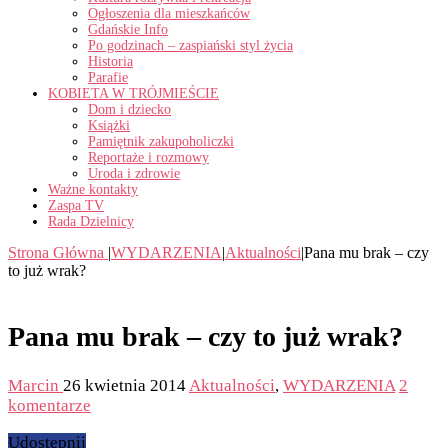
Ogłoszenia dla mieszkańców
Gdańskie Info
Po godzinach – zaspiański styl życia
Historia
Parafie
KOBIETA W TRÓJMIEŚCIE
Dom i dziecko
Książki
Pamiętnik zakupoholiczki
Reportaże i rozmowy
Uroda i zdrowie
Ważne kontakty
Zaspa TV
Rada Dzielnicy
Strona Główna
|
WYDARZENIA
|
Aktualności
|
Pana mu brak – czy
to już wrak?
Pana mu brak – czy to już wrak?
Marcin
26 kwietnia 2014
Aktualności
,
WYDARZENIA
2
komentarze
Udostępnij