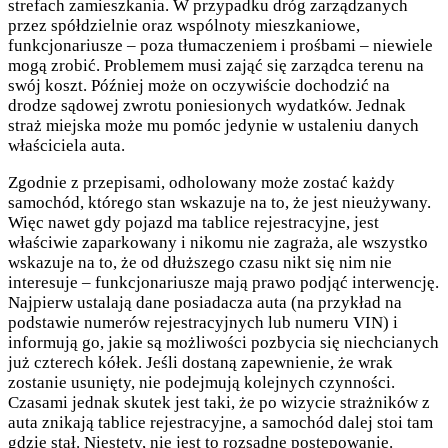
strefach zamieszkania. W przypadku dróg zarządzanych
przez spółdzielnie oraz wspólnoty mieszkaniowe,
funkcjonariusze – poza tłumaczeniem i prośbami – niewiele
mogą zrobić. Problemem musi zająć się zarządca terenu na
swój koszt. Później może on oczywiście dochodzić na
drodze sądowej zwrotu poniesionych wydatków. Jednak
straż miejska może mu pomóc jedynie w ustaleniu danych
właściciela auta.
Zgodnie z przepisami, odholowany może zostać każdy
samochód, którego stan wskazuje na to, że jest nieużywany.
Więc nawet gdy pojazd ma tablice rejestracyjne, jest
właściwie zaparkowany i nikomu nie zagraża, ale wszystko
wskazuje na to, że od dłuższego czasu nikt się nim nie
interesuje – funkcjonariusze mają prawo podjąć interwencję.
Najpierw ustalają dane posiadacza auta (na przykład na
podstawie numerów rejestracyjnych lub numeru VIN) i
informują go, jakie są możliwości pozbycia się niechcianych
już czterech kółek. Jeśli dostaną zapewnienie, że wrak
zostanie usunięty, nie podejmują kolejnych czynności.
Czasami jednak skutek jest taki, że po wizycie strażników z
auta znikają tablice rejestracyjne, a samochód dalej stoi tam
gdzie stał. Niestety, nie jest to rozsądne postępowanie.