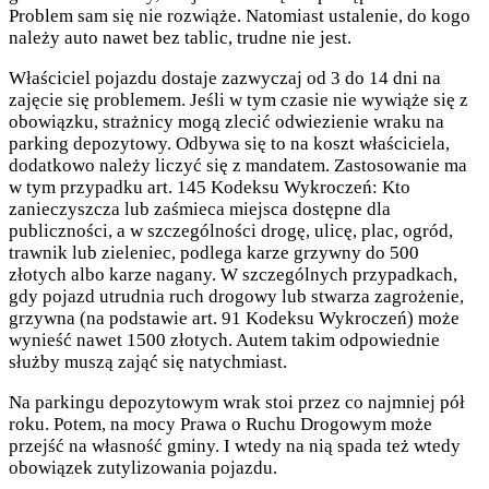
Problem sam się nie rozwiąże. Natomiast ustalenie, do kogo
należy auto nawet bez tablic, trudne nie jest.
Właściciel pojazdu dostaje zazwyczaj od 3 do 14 dni na
zajęcie się problemem. Jeśli w tym czasie nie wywiąże się z
obowiązku, strażnicy mogą zlecić odwiezienie wraku na
parking depozytowy. Odbywa się to na koszt właściciela,
dodatkowo należy liczyć się z mandatem. Zastosowanie ma
w tym przypadku art. 145 Kodeksu Wykroczeń: Kto
zanieczyszcza lub zaśmieca miejsca dostępne dla
publiczności, a w szczególności drogę, ulicę, plac, ogród,
trawnik lub zieleniec, podlega karze grzywny do 500
złotych albo karze nagany. W szczególnych przypadkach,
gdy pojazd utrudnia ruch drogowy lub stwarza zagrożenie,
grzywna (na podstawie art. 91 Kodeksu Wykroczeń) może
wynieść nawet 1500 złotych. Autem takim odpowiednie
służby muszą zająć się natychmiast.
Na parkingu depozytowym wrak stoi przez co najmniej pół
roku. Potem, na mocy Prawa o Ruchu Drogowym może
przejść na własność gminy. I wtedy na nią spada też wtedy
obowiązek zutylizowania pojazdu.