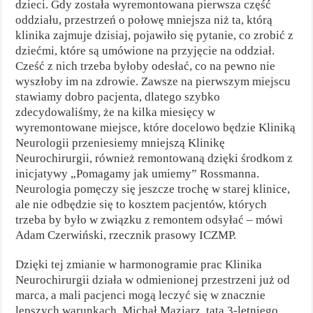
dzieci. Gdy została wyremontowana pierwsza część
oddziału, przestrzeń o połowę mniejsza niż ta, którą
klinika zajmuje dzisiaj, pojawiło się pytanie, co zrobić z
dziećmi, które są umówione na przyjęcie na oddział.
Cześć z nich trzeba byłoby odesłać, co na pewno nie
wyszłoby im na zdrowie. Zawsze na pierwszym miejscu
stawiamy dobro pacjenta, dlatego szybko
zdecydowaliśmy, że na kilka miesięcy w
wyremontowane miejsce, które docelowo będzie Kliniką
Neurologii przeniesiemy mniejszą Klinikę
Neurochirurgii, również remontowaną dzięki środkom z
inicjatywy „Pomagamy jak umiemy” Rossmanna.
Neurologia pomęczy się jeszcze trochę w starej klinice,
ale nie odbędzie się to kosztem pacjentów, których
trzeba by było w związku z remontem odsyłać – mówi
Adam Czerwiński, rzecznik prasowy ICZMP.
Dzięki tej zmianie w harmonogramie prac Klinika
Neurochirurgii działa w odmienionej przestrzeni już od
marca, a mali pacjenci mogą leczyć się w znacznie
lepszych warunkach. Michał Maziarz, tata 3-letniego