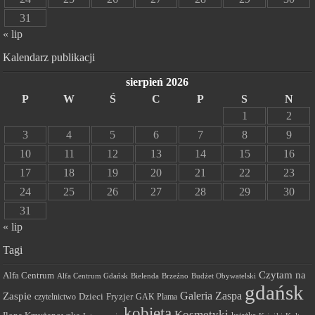
31
« lip
Kalendarz publikacji
sierpień 2026
P
W
Ś
C
P
S
N
1
2
3
4
5
6
7
8
9
10
11
12
13
14
15
16
17
18
19
20
21
22
23
24
25
26
27
28
29
30
31
« lip
Tagi
Czytam na
Alfa Centrum
Alfa Centrum Gdańsk
Bielenda
Brzeźno
Budżet Obywatelski
gdańsk
Galeria Zaspa
Zaspie
Dzieci
Fryzjer
GAK Plama
czytelnictwo
kobieta
Kosmetyki