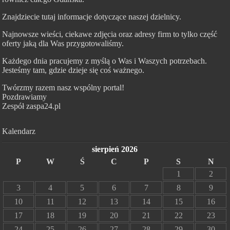
Znajdziecie tutaj informacje dotyczące naszej dzielnicy.
Najnowsze wieści, ciekawe zdjęcia oraz adresy firm to tylko część
oferty jaką dla Was przygotowaliśmy.
Każdego dnia pracujemy z myślą o Was i Waszych potrzebach.
Jesteśmy tam, gdzie dzieje się coś ważnego.
Twórzmy razem nasz wspólny portal!
Pozdrawiamy
Zespół zaspa24.pl
Kalendarz
sierpień 2026
P
W
Ś
C
P
S
N
1
2
3
4
5
6
7
8
9
10
11
12
13
14
15
16
17
18
19
20
21
22
23
24
25
26
27
28
29
30