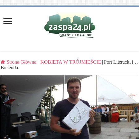
Strona Główna
|
KOBIETA W TRÓJMIEŚCIE
|
Port Literacki i…
Bielenda