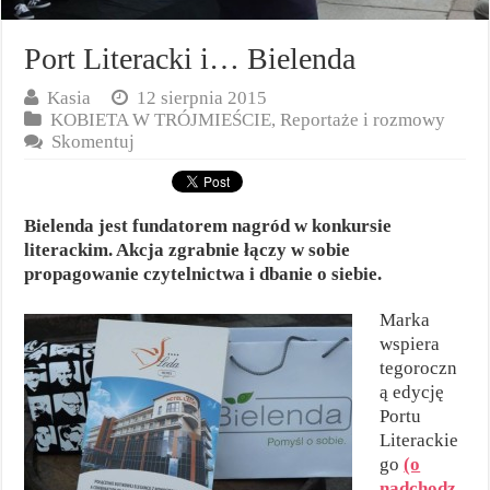
Port Literacki i… Bielenda
Kasia
12 sierpnia 2015
KOBIETA W TRÓJMIEŚCIE
,
Reportaże i rozmowy
Skomentuj
Bielenda jest fundatorem nagród w konkursie
literackim. Akcja zgrabnie łączy w sobie
propagowanie czytelnictwa i dbanie o siebie.
Marka
wspiera
tegoroczn
ą edycję
Portu
Literackie
go
(o
nadchodz