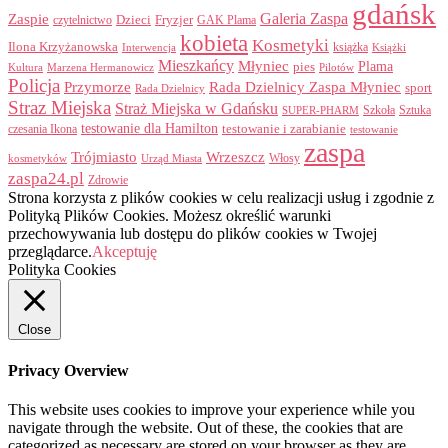
gdańsk
Galeria Zaspa
Zaspie
Dzieci
Fryzjer
GAK Plama
czytelnictwo
kobieta
Kosmetyki
Ilona Krzyżanowska
Interwencja
książka
Książki
Mieszkańcy
Młyniec
Plama
pies
Kultura
Marzena Hermanowicz
Pilotów
Policja
Przymorze
Rada Dzielnicy Zaspa Młyniec
sport
Rada Dzielnicy
Straz Miejska
Straż Miejska w Gdańsku
Szkoła
Sztuka
SUPER-PHARM
testowanie dla Hamilton
czesania Ikona
testowanie i zarabianie
testowanie
zaspa
Trójmiasto
Wrzeszcz
Włosy
kosmetyków
Urząd Miasta
zaspa24.pl
Zdrowie
Strona korzysta z plików cookies w celu realizacji usług i zgodnie z
Polityką Plików Cookies. Możesz określić warunki
przechowywania lub dostępu do plików cookies w Twojej
przeglądarce.
Akceptuję
Polityka Cookies
Close
Privacy Overview
This website uses cookies to improve your experience while you
navigate through the website. Out of these, the cookies that are
categorized as necessary are stored on your browser as they are