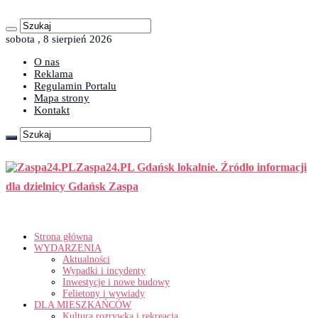
sobota , 8 sierpień 2026
O nas
Reklama
Regulamin Portalu
Mapa strony
Kontakt
Zaspa24.PL Gdańsk lokalnie. Źródło informacji
dla dzielnicy Gdańsk Zaspa
Strona główna
WYDARZENIA
Aktualności
Wypadki i incydenty
Inwestycje i nowe budowy
Felietony i wywiady
DLA MIESZKAŃCÓW
Kultura rozrywka i rekreacja