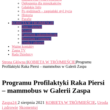
Ogłoszenia dla mieszkańców
Gdańskie Info
Po godzinach – zaspiański styl życia
Historia
Parafie
KOBIETA W TRÓJMIEŚCIE
Dom i dziecko
Książki
Pamiętnik zakupoholiczki
Reportaże i rozmowy
Uroda i zdrowie
Ważne kontakty
Zaspa TV
Rada Dzielnicy
Strona Główna
|
KOBIETA W TRÓJMIEŚCIE
|
Programu
Profilaktyki Raka Piersi – mammobus w Galerii Zaspa
Programu Profilaktyki Raka Piersi
– mammobus w Galerii Zaspa
Zaspa24
2 sierpnia 2021
KOBIETA W TRÓJMIEŚCIE
,
Uroda
i zdrowie
Skomentuj