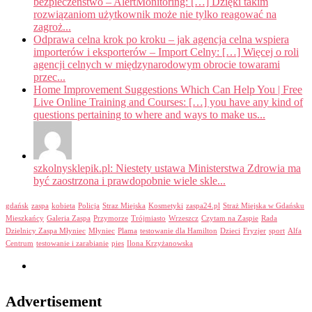
bezpieczeństwo – AlertMonitoring: […] Dzięki takim
rozwiązaniom użytkownik może nie tylko reagować na
zagroż...
Odprawa celna krok po kroku – jak agencja celna wspiera
importerów i eksporterów – Import Celny: […] Więcej o roli
agencji celnych w międzynarodowym obrocie towarami
przec...
Home Improvement Suggestions Which Can Help You | Free
Live Online Training and Courses: […] you have any kind of
questions pertaining to where and ways to make us...
szkolnysklepik.pl: Niestety ustawa Ministerstwa Zdrowia ma
być zaostrzona i prawdopobnie wiele skle...
gdańsk
zaspa
kobieta
Policja
Straz Miejska
Kosmetyki
zaspa24.pl
Straż Miejska w Gdańsku
Mieszkańcy
Galeria Zaspa
Przymorze
Trójmiasto
Wrzeszcz
Czytam na Zaspie
Rada
Dzielnicy Zaspa Młyniec
Młyniec
Plama
testowanie dla Hamilton
Dzieci
Fryzjer
sport
Alfa
Centrum
testowanie i zarabianie
pies
Ilona Krzyżanowska
Advertisement