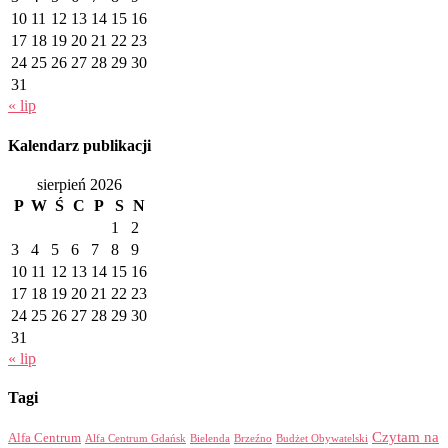
10
11
12
13
14
15
16
17
18
19
20
21
22
23
24
25
26
27
28
29
30
31
« lip
Kalendarz publikacji
sierpień 2026
P
W
Ś
C
P
S
N
1
2
3
4
5
6
7
8
9
10
11
12
13
14
15
16
17
18
19
20
21
22
23
24
25
26
27
28
29
30
31
« lip
Tagi
Czytam na
Alfa Centrum
Alfa Centrum Gdańsk
Bielenda
Brzeźno
Budżet Obywatelski