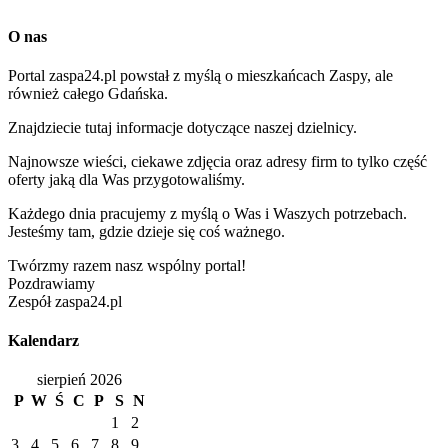
O nas
Portal zaspa24.pl powstał z myślą o mieszkańcach Zaspy, ale
również całego Gdańska.
Znajdziecie tutaj informacje dotyczące naszej dzielnicy.
Najnowsze wieści, ciekawe zdjęcia oraz adresy firm to tylko część
oferty jaką dla Was przygotowaliśmy.
Każdego dnia pracujemy z myślą o Was i Waszych potrzebach.
Jesteśmy tam, gdzie dzieje się coś ważnego.
Twórzmy razem nasz wspólny portal!
Pozdrawiamy
Zespół zaspa24.pl
Kalendarz
sierpień 2026
P
W
Ś
C
P
S
N
1
2
3
4
5
6
7
8
9