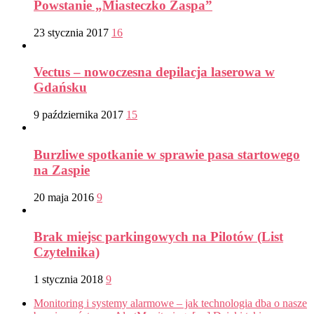
Powstanie „Miasteczko Zaspa”
23 stycznia 2017
16
Vectus – nowoczesna depilacja laserowa w
Gdańsku
9 października 2017
15
Burzliwe spotkanie w sprawie pasa startowego
na Zaspie
20 maja 2016
9
Brak miejsc parkingowych na Pilotów (List
Czytelnika)
1 stycznia 2018
9
Monitoring i systemy alarmowe – jak technologia dba o nasze