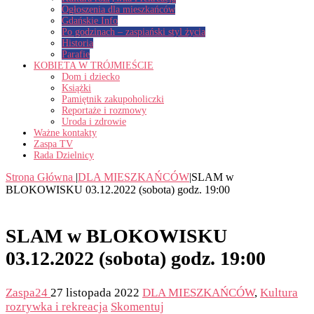
Ogłoszenia dla mieszkańców
Gdańskie Info
Po godzinach – zaspiański styl życia
Historia
Parafie
KOBIETA W TRÓJMIEŚCIE
Dom i dziecko
Książki
Pamiętnik zakupoholiczki
Reportaże i rozmowy
Uroda i zdrowie
Ważne kontakty
Zaspa TV
Rada Dzielnicy
Strona Główna
|
DLA MIESZKAŃCÓW
|
SLAM w
BLOKOWISKU 03.12.2022 (sobota) godz. 19:00
SLAM w BLOKOWISKU
03.12.2022 (sobota) godz. 19:00
Zaspa24
27 listopada 2022
DLA MIESZKAŃCÓW
,
Kultura
rozrywka i rekreacja
Skomentuj