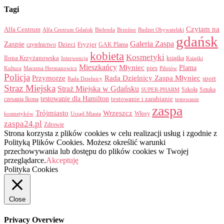
Tagi
Czytam na
Alfa Centrum
Alfa Centrum Gdańsk
Bielenda
Brzeźno
Budżet Obywatelski
gdańsk
Galeria Zaspa
Zaspie
Dzieci
Fryzjer
GAK Plama
czytelnictwo
kobieta
Kosmetyki
Ilona Krzyżanowska
Interwencja
książka
Książki
Mieszkańcy
Młyniec
Plama
pies
Kultura
Marzena Hermanowicz
Pilotów
Policja
Przymorze
Rada Dzielnicy Zaspa Młyniec
sport
Rada Dzielnicy
Straz Miejska
Straż Miejska w Gdańsku
Szkoła
Sztuka
SUPER-PHARM
testowanie dla Hamilton
czesania Ikona
testowanie i zarabianie
testowanie
zaspa
Trójmiasto
Wrzeszcz
Włosy
kosmetyków
Urząd Miasta
zaspa24.pl
Zdrowie
Strona korzysta z plików cookies w celu realizacji usług i zgodnie z
Polityką Plików Cookies. Możesz określić warunki
przechowywania lub dostępu do plików cookies w Twojej
przeglądarce.
Akceptuję
Polityka Cookies
Close
Privacy Overview