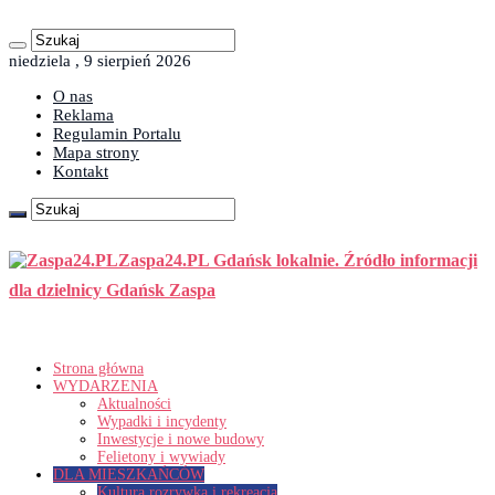
niedziela , 9 sierpień 2026
O nas
Reklama
Regulamin Portalu
Mapa strony
Kontakt
Zaspa24.PL Gdańsk lokalnie. Źródło informacji
dla dzielnicy Gdańsk Zaspa
Strona główna
WYDARZENIA
Aktualności
Wypadki i incydenty
Inwestycje i nowe budowy
Felietony i wywiady
DLA MIESZKAŃCÓW
Kultura rozrywka i rekreacja