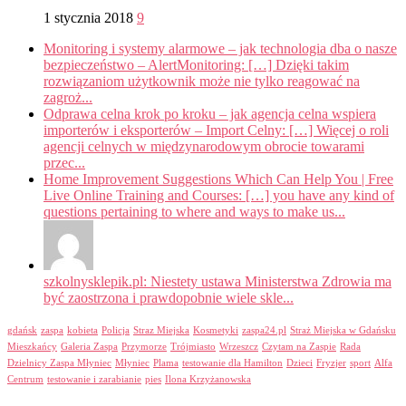
1 stycznia 2018
9
Monitoring i systemy alarmowe – jak technologia dba o nasze
bezpieczeństwo – AlertMonitoring: […] Dzięki takim
rozwiązaniom użytkownik może nie tylko reagować na
zagroż...
Odprawa celna krok po kroku – jak agencja celna wspiera
importerów i eksporterów – Import Celny: […] Więcej o roli
agencji celnych w międzynarodowym obrocie towarami
przec...
Home Improvement Suggestions Which Can Help You | Free
Live Online Training and Courses: […] you have any kind of
questions pertaining to where and ways to make us...
szkolnysklepik.pl: Niestety ustawa Ministerstwa Zdrowia ma
być zaostrzona i prawdopobnie wiele skle...
gdańsk
zaspa
kobieta
Policja
Straz Miejska
Kosmetyki
zaspa24.pl
Straż Miejska w Gdańsku
Mieszkańcy
Galeria Zaspa
Przymorze
Trójmiasto
Wrzeszcz
Czytam na Zaspie
Rada
Dzielnicy Zaspa Młyniec
Młyniec
Plama
testowanie dla Hamilton
Dzieci
Fryzjer
sport
Alfa
Centrum
testowanie i zarabianie
pies
Ilona Krzyżanowska