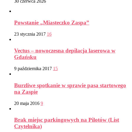
30 czerwca 2026
Powstanie „Miasteczko Zaspa”
23 stycznia 2017
16
Vectus – nowoczesna depilacja laserowa w
Gdańsku
9 października 2017
15
Burzliwe spotkanie w sprawie pasa startowego
na Zaspie
20 maja 2016
9
Brak miejsc parkingowych na Pilotów (List
Czytelnika)