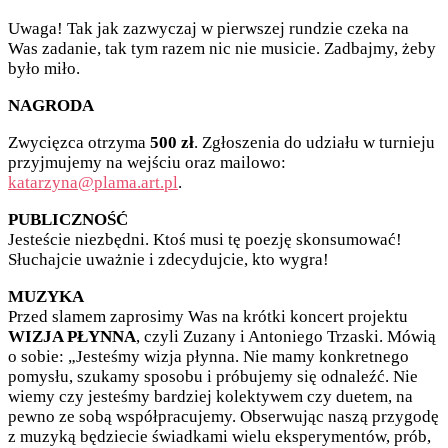
Uwaga! Tak jak zazwyczaj w pierwszej rundzie czeka na
Was zadanie, tak tym razem nic nie musicie. Zadbajmy, żeby
było miło.
NAGRODA
Zwycięzca otrzyma
500 zł
. Zgłoszenia do udziału w turnieju
przyjmujemy na wejściu oraz mailowo:
katarzyna@plama.art.pl
.
PUBLICZNOŚĆ
Jesteście niezbędni. Ktoś musi tę poezję skonsumować!
Słuchajcie uważnie i zdecydujcie, kto wygra!
MUZYKA
Przed slamem zaprosimy Was na krótki koncert projektu
WIZJA PŁYNNA
, czyli Zuzany i Antoniego Trzaski. Mówią
o sobie: „Jesteśmy wizja płynna. Nie mamy konkretnego
pomysłu, szukamy sposobu i próbujemy się odnaleźć. Nie
wiemy czy jesteśmy bardziej kolektywem czy duetem, na
pewno ze sobą współpracujemy. Obserwując naszą przygodę
z muzyką będziecie świadkami wielu eksperymentów, prób,