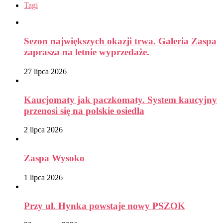
Tagi
Sezon największych okazji trwa. Galeria Zaspa
zaprasza na letnie wyprzedaże.
27 lipca 2026
Kaucjomaty jak paczkomaty. System kaucyjny
przenosi się na polskie osiedla
2 lipca 2026
Zaspa Wysoko
1 lipca 2026
Przy ul. Hynka powstaje nowy PSZOK