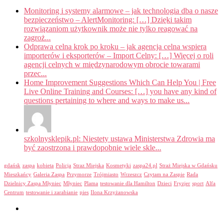
Monitoring i systemy alarmowe – jak technologia dba o nasze
bezpieczeństwo – AlertMonitoring: […] Dzięki takim
rozwiązaniom użytkownik może nie tylko reagować na
zagroż...
Odprawa celna krok po kroku – jak agencja celna wspiera
importerów i eksporterów – Import Celny: […] Więcej o roli
agencji celnych w międzynarodowym obrocie towarami
przec...
Home Improvement Suggestions Which Can Help You | Free
Live Online Training and Courses: […] you have any kind of
questions pertaining to where and ways to make us...
szkolnysklepik.pl: Niestety ustawa Ministerstwa Zdrowia ma
być zaostrzona i prawdopobnie wiele skle...
gdańsk
zaspa
kobieta
Policja
Straz Miejska
Kosmetyki
zaspa24.pl
Straż Miejska w Gdańsku
Mieszkańcy
Galeria Zaspa
Przymorze
Trójmiasto
Wrzeszcz
Czytam na Zaspie
Rada
Dzielnicy Zaspa Młyniec
Młyniec
Plama
testowanie dla Hamilton
Dzieci
Fryzjer
sport
Alfa
Centrum
testowanie i zarabianie
pies
Ilona Krzyżanowska