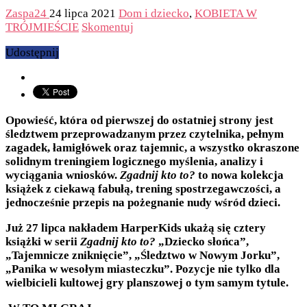
Zaspa24
24 lipca 2021
Dom i dziecko
,
KOBIETA W
TRÓJMIEŚCIE
Skomentuj
Udostępnij
Opowieść, która od pierwszej do ostatniej strony jest
śledztwem przeprowadzanym przez czytelnika, pełnym
zagadek, łamigłówek oraz tajemnic, a wszystko okraszone
solidnym treningiem logicznego myślenia, analizy i
wyciągania wniosków.
Zgadnij kto to?
to nowa kolekcja
książek z ciekawą fabułą, trening spostrzegawczości, a
jednocześnie przepis na pożegnanie nudy wśród dzieci.
Już 27 lipca nakładem HarperKids ukażą się cztery
książki w serii
Zgadnij kto to?
„Dziecko słońca”,
„Tajemnicze zniknięcie”, „Śledztwo w Nowym Jorku”,
„Panika w wesołym miasteczku”. Pozycje nie tylko dla
wielbicieli kultowej gry planszowej o tym samym tytule.