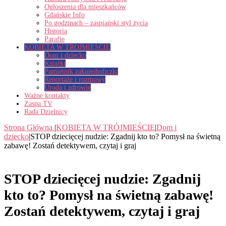
Ogłoszenia dla mieszkańców
Gdańskie Info
Po godzinach – zaspiański styl życia
Historia
Parafie
KOBIETA W TRÓJMIEŚCIE
Dom i dziecko
Książki
Pamiętnik zakupoholiczki
Reportaże i rozmowy
Uroda i zdrowie
Ważne kontakty
Zaspa TV
Rada Dzielnicy
Strona Główna
|
KOBIETA W TRÓJMIEŚCIE
|
Dom i
dziecko
|
STOP dziecięcej nudzie: Zgadnij kto to? Pomysł na świetną
zabawę! Zostań detektywem, czytaj i graj
STOP dziecięcej nudzie: Zgadnij
kto to? Pomysł na świetną zabawę!
Zostań detektywem, czytaj i graj