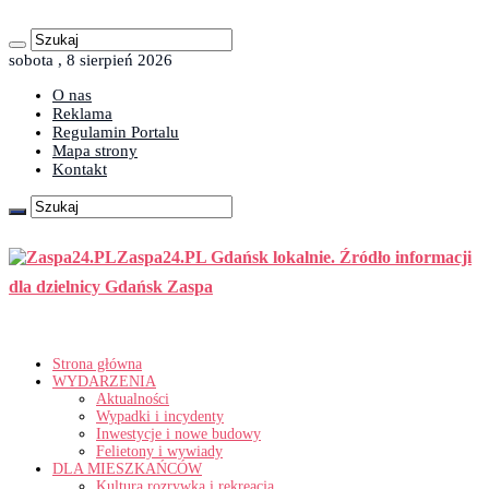
sobota , 8 sierpień 2026
O nas
Reklama
Regulamin Portalu
Mapa strony
Kontakt
Zaspa24.PL Gdańsk lokalnie. Źródło informacji
dla dzielnicy Gdańsk Zaspa
Strona główna
WYDARZENIA
Aktualności
Wypadki i incydenty
Inwestycje i nowe budowy
Felietony i wywiady
DLA MIESZKAŃCÓW
Kultura rozrywka i rekreacja