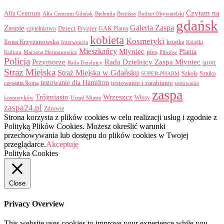
Czytam na
Alfa Centrum
Alfa Centrum Gdańsk
Bielenda
Brzeźno
Budżet Obywatelski
gdańsk
Galeria Zaspa
Zaspie
Dzieci
Fryzjer
GAK Plama
czytelnictwo
kobieta
Kosmetyki
Ilona Krzyżanowska
Interwencja
książka
Książki
Mieszkańcy
Młyniec
Plama
pies
Kultura
Marzena Hermanowicz
Pilotów
Policja
Przymorze
Rada Dzielnicy Zaspa Młyniec
sport
Rada Dzielnicy
Straz Miejska
Straż Miejska w Gdańsku
Szkoła
Sztuka
SUPER-PHARM
testowanie dla Hamilton
czesania Ikona
testowanie i zarabianie
testowanie
zaspa
Trójmiasto
Wrzeszcz
Włosy
kosmetyków
Urząd Miasta
zaspa24.pl
Zdrowie
Strona korzysta z plików cookies w celu realizacji usług i zgodnie z
Polityką Plików Cookies. Możesz określić warunki
przechowywania lub dostępu do plików cookies w Twojej
przeglądarce.
Akceptuję
Polityka Cookies
Close
Privacy Overview
This website uses cookies to improve your experience while you