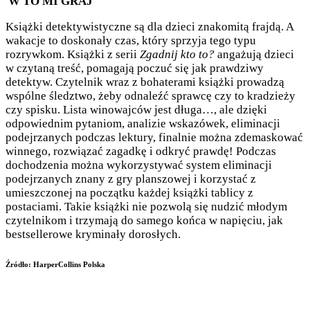
W TO MI GRAJ
Książki detektywistyczne są dla dzieci znakomitą frajdą. A
wakacje to doskonały czas, który sprzyja tego typu
rozrywkom. Książki z serii
Zgadnij kto to?
angażują dzieci
w czytaną treść, pomagają poczuć się jak prawdziwy
detektyw. Czytelnik wraz z bohaterami książki prowadzą
wspólne śledztwo, żeby odnaleźć sprawcę czy to kradzieży
czy spisku. Lista winowajców jest długa…, ale dzięki
odpowiednim pytaniom, analizie wskazówek, eliminacji
podejrzanych podczas lektury, finalnie można zdemaskować
winnego, rozwiązać zagadkę i odkryć prawdę! Podczas
dochodzenia można wykorzystywać system eliminacji
podejrzanych znany z gry planszowej i korzystać z
umieszczonej na początku każdej książki tablicy z
postaciami. Takie książki nie pozwolą się nudzić młodym
czytelnikom i trzymają do samego końca w napięciu, jak
bestsellerowe kryminały dorosłych.
Źródło: HarperCollins Polska