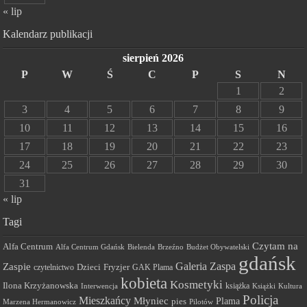
« lip
Kalendarz publikacji
sierpień 2026
P
W
Ś
C
P
S
N
1
2
3
4
5
6
7
8
9
10
11
12
13
14
15
16
17
18
19
20
21
22
23
24
25
26
27
28
29
30
31
« lip
Tagi
Czytam na
Alfa Centrum
Alfa Centrum Gdańsk
Bielenda
Brzeźno
Budżet Obywatelski
gdańsk
Galeria Zaspa
Zaspie
Dzieci
Fryzjer
GAK Plama
czytelnictwo
kobieta
Kosmetyki
Ilona Krzyżanowska
Interwencja
książka
Książki
Kultura
Policja
Mieszkańcy
Młyniec
Plama
pies
Marzena Hermanowicz
Pilotów