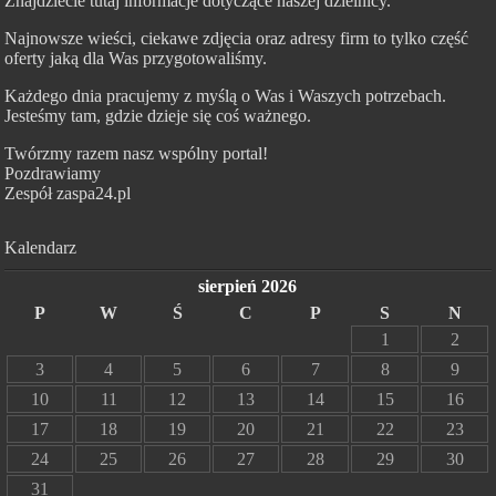
Znajdziecie tutaj informacje dotyczące naszej dzielnicy.
Najnowsze wieści, ciekawe zdjęcia oraz adresy firm to tylko część
oferty jaką dla Was przygotowaliśmy.
Każdego dnia pracujemy z myślą o Was i Waszych potrzebach.
Jesteśmy tam, gdzie dzieje się coś ważnego.
Twórzmy razem nasz wspólny portal!
Pozdrawiamy
Zespół zaspa24.pl
Kalendarz
sierpień 2026
P
W
Ś
C
P
S
N
1
2
3
4
5
6
7
8
9
10
11
12
13
14
15
16
17
18
19
20
21
22
23
24
25
26
27
28
29
30
31