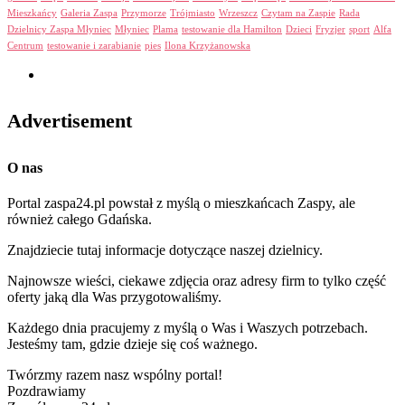
Mieszkańcy
Galeria Zaspa
Przymorze
Trójmiasto
Wrzeszcz
Czytam na Zaspie
Rada
Dzielnicy Zaspa Młyniec
Młyniec
Plama
testowanie dla Hamilton
Dzieci
Fryzjer
sport
Alfa
Centrum
testowanie i zarabianie
pies
Ilona Krzyżanowska
Advertisement
O nas
Portal zaspa24.pl powstał z myślą o mieszkańcach Zaspy, ale
również całego Gdańska.
Znajdziecie tutaj informacje dotyczące naszej dzielnicy.
Najnowsze wieści, ciekawe zdjęcia oraz adresy firm to tylko część
oferty jaką dla Was przygotowaliśmy.
Każdego dnia pracujemy z myślą o Was i Waszych potrzebach.
Jesteśmy tam, gdzie dzieje się coś ważnego.
Twórzmy razem nasz wspólny portal!
Pozdrawiamy