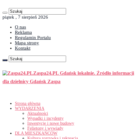
piątek , 7 sierpień 2026
O nas
Reklama
Regulamin Portalu
Mapa strony
Kontakt
Zaspa24.PL Gdańsk lokalnie. Źródło informacji
dla dzielnicy Gdańsk Zaspa
Strona główna
WYDARZENIA
Aktualności
Wypadki i incydenty
Inwestycje i nowe budowy
Felietony i wywiady
DLA MIESZKAŃCÓW
Kultura rozrywka i rekreacja