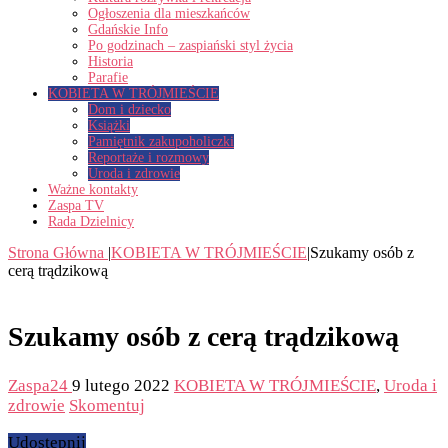
Ogłoszenia dla mieszkańców
Gdańskie Info
Po godzinach – zaspiański styl życia
Historia
Parafie
KOBIETA W TRÓJMIEŚCIE
Dom i dziecko
Książki
Pamiętnik zakupoholiczki
Reportaże i rozmowy
Uroda i zdrowie
Ważne kontakty
Zaspa TV
Rada Dzielnicy
Strona Główna
|
KOBIETA W TRÓJMIEŚCIE
|
Szukamy osób z
cerą trądzikową
Szukamy osób z cerą trądzikową
Zaspa24
9 lutego 2022
KOBIETA W TRÓJMIEŚCIE
,
Uroda i
zdrowie
Skomentuj
Udostępnij