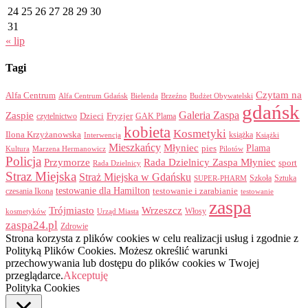
24
25
26
27
28
29
30
31
« lip
Tagi
Czytam na
Alfa Centrum
Alfa Centrum Gdańsk
Bielenda
Brzeźno
Budżet Obywatelski
gdańsk
Galeria Zaspa
Zaspie
Dzieci
Fryzjer
GAK Plama
czytelnictwo
kobieta
Kosmetyki
Ilona Krzyżanowska
Interwencja
książka
Książki
Mieszkańcy
Młyniec
Plama
pies
Kultura
Marzena Hermanowicz
Pilotów
Policja
Przymorze
Rada Dzielnicy Zaspa Młyniec
sport
Rada Dzielnicy
Straz Miejska
Straż Miejska w Gdańsku
Szkoła
Sztuka
SUPER-PHARM
testowanie dla Hamilton
czesania Ikona
testowanie i zarabianie
testowanie
zaspa
Trójmiasto
Wrzeszcz
Włosy
kosmetyków
Urząd Miasta
zaspa24.pl
Zdrowie
Strona korzysta z plików cookies w celu realizacji usług i zgodnie z
Polityką Plików Cookies. Możesz określić warunki
przechowywania lub dostępu do plików cookies w Twojej
przeglądarce.
Akceptuję
Polityka Cookies