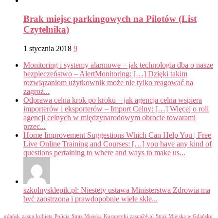
Brak miejsc parkingowych na Pilotów (List
Czytelnika)
1 stycznia 2018
9
Monitoring i systemy alarmowe – jak technologia dba o nasze
bezpieczeństwo – AlertMonitoring: […] Dzięki takim
rozwiązaniom użytkownik może nie tylko reagować na
zagroż...
Odprawa celna krok po kroku – jak agencja celna wspiera
importerów i eksporterów – Import Celny: […] Więcej o roli
agencji celnych w międzynarodowym obrocie towarami
przec...
Home Improvement Suggestions Which Can Help You | Free
Live Online Training and Courses: […] you have any kind of
questions pertaining to where and ways to make us...
szkolnysklepik.pl: Niestety ustawa Ministerstwa Zdrowia ma
być zaostrzona i prawdopobnie wiele skle...
gdańsk
zaspa
kobieta
Policja
Straz Miejska
Kosmetyki
zaspa24.pl
Straż Miejska w Gdańsku