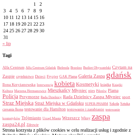
1
2
3
4
5
6
7
8
9
10
11
12
13
14
15
16
17
18
19
20
21
22
23
24
25
26
27
28
29
30
31
« lip
Tagi
Czytam na
Alfa Centrum
Alfa Centrum Gdańsk
Bielenda
Brzeźno
Budżet Obywatelski
gdańsk
Galeria Zaspa
Zaspie
Dzieci
Fryzjer
GAK Plama
czytelnictwo
kobieta
Kosmetyki
Ilona Krzyżanowska
Interwencja
książka
Książki
Mieszkańcy
Młyniec
Plama
pies
Kultura
Marzena Hermanowicz
Pilotów
Policja
Przymorze
Rada Dzielnicy Zaspa Młyniec
sport
Rada Dzielnicy
Straz Miejska
Straż Miejska w Gdańsku
Szkoła
Sztuka
SUPER-PHARM
testowanie dla Hamilton
czesania Ikona
testowanie i zarabianie
testowanie
zaspa
Trójmiasto
Wrzeszcz
Włosy
kosmetyków
Urząd Miasta
zaspa24.pl
Zdrowie
Strona korzysta z plików cookies w celu realizacji usług i zgodnie z