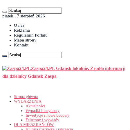
piątek , 7 sierpień 2026
O nas
Reklama
Regulamin Portalu
Mapa strony
Kontakt
Zaspa24.PL Gdańsk lokalnie. Źródło informacji
dla dzielnicy Gdańsk Zaspa
Strona główna
WYDARZENIA
Aktualności
Wypadki i incydenty
Inwestycje i nowe budowy
Felietony i wywiady
DLA MIESZKAŃCÓW
Kultura rozrywka i rekreacja