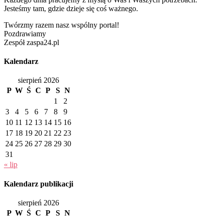
Jesteśmy tam, gdzie dzieje się coś ważnego.
Twórzmy razem nasz wspólny portal!
Pozdrawiamy
Zespół zaspa24.pl
Kalendarz
sierpień 2026
P
W
Ś
C
P
S
N
1
2
3
4
5
6
7
8
9
10
11
12
13
14
15
16
17
18
19
20
21
22
23
24
25
26
27
28
29
30
31
« lip
Kalendarz publikacji
sierpień 2026
P
W
Ś
C
P
S
N