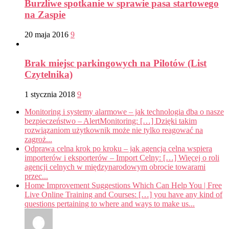
Burzliwe spotkanie w sprawie pasa startowego
na Zaspie
20 maja 2016
9
Brak miejsc parkingowych na Pilotów (List
Czytelnika)
1 stycznia 2018
9
Monitoring i systemy alarmowe – jak technologia dba o nasze
bezpieczeństwo – AlertMonitoring: […] Dzięki takim
rozwiązaniom użytkownik może nie tylko reagować na
zagroż...
Odprawa celna krok po kroku – jak agencja celna wspiera
importerów i eksporterów – Import Celny: […] Więcej o roli
agencji celnych w międzynarodowym obrocie towarami
przec...
Home Improvement Suggestions Which Can Help You | Free
Live Online Training and Courses: […] you have any kind of
questions pertaining to where and ways to make us...