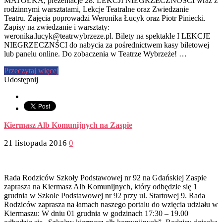
MATOŁKA, prezentacje 28. LEKCJI NIEGRZECZNOŚCI wraz z
rodzinnymi warsztatami, Lekcje Teatralne oraz Zwiedzanie
Teatru. Zajęcia poprowadzi Weronika Łucyk oraz Piotr Piniecki.
Zapisy na zwiedzanie i warsztaty:
weronika.lucyk@teatrwybrzeze.pl. Bilety na spektakle I LEKCJE
NIEGRZECZNŚCI do nabycia za pośrednictwem kasy biletowej
lub panelu online. Do zobaczenia w Teatrze Wybrzeże! …
Przeczytaj więcej
Udostępnij
Kiermasz Alb Komunijnych na Zaspie
21 listopada 2016
0
Rada Rodziców Szkoły Podstawowej nr 92 na Gdańskiej Zaspie
zaprasza na Kiermasz Alb Komunijnych, który odbędzie się 1
grudnia w Szkole Podstawowej nr 92 przy ul. Startowej 9. Rada
Rodziców zaprasza na łamach naszego portalu do wzięcia udziału w
Kiermaszu: W dniu 01 grudnia w godzinach 17:30 – 19.00