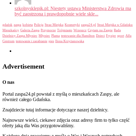
szkolnysklepik.pl: Niestety ustawa Ministerstwa Zdrowia ma
być zaostrzona i prawdopobnie wiele skle...
gdańsk
zaspa
kobieta
Policja
Straz Miejska
Kosmetyki
zaspa24.pl
Straż Miejska w Gdańsku
Mieszkańcy
Galeria Zaspa
Przymorze
Trójmiasto
Wrzeszcz
Czytam na Zaspie
Rada
Dzielnicy Zaspa Młyniec
Młyniec
Plama
testowanie dla Hamilton
Dzieci
Fryzjer
sport
Alfa
Centrum
testowanie i zarabianie
pies
Ilona Krzyżanowska
Advertisement
O nas
Portal zaspa24.pl powstał z myślą o mieszkańcach Zaspy, ale
również całego Gdańska.
Znajdziecie tutaj informacje dotyczące naszej dzielnicy.
Najnowsze wieści, ciekawe zdjęcia oraz adresy firm to tylko część
oferty jaką dla Was przygotowaliśmy.
Każdego dnia pracujemy z myślą o Was i Waszych potrzebach.