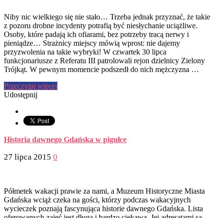
Niby nic wielkiego się nie stało… Trzeba jednak przyznać, że takie
z pozoru drobne incydenty potrafią być niesłychanie uciążliwe.
Osoby, które padają ich ofiarami, bez potrzeby tracą nerwy i
pieniądze… Strażnicy miejscy mówią wprost: nie dajemy
przyzwolenia na takie wybryki! W czwartek 30 lipca
funkcjonariusze z Referatu III patrolowali rejon dzielnicy Zielony
Trójkąt. W pewnym momencie podszedł do nich mężczyzna …
Przeczytaj więcej
Udostępnij
Historia dawnego Gdańska w pigułce
27 lipca 2015
0
Półmetek wakacji prawie za nami, a Muzeum Historyczne Miasta
Gdańska wciąż czeka na gości, którzy podczas wakacyjnych
wycieczek poznają fascynująca historie dawnego Gdańska. Lista
oferowanych zajęć jest długa i bardzo ciekawa. Jej adresatami są