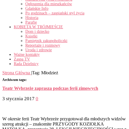
Ogłoszenia dla mieszkańców
Gdańskie Info
Po godzinach – zaspiański styl życia
Historia
Parafie
KOBIETA W TRÓJMIEŚCIE
Dom i dziecko
Książki
Pamiętnik zakupoholiczki
Reportaże i rozmowy
Uroda i zdrowie
Ważne kontakty
Zaspa TV
Rada Dzielnicy
Strona Główna
|
Tag:
Młodzież
Archiwum tagu:
Teatr Wybrzeże zaprasza podczas ferii zimowych
3 stycznia 2017
0
W okresie ferii Teatr Wybrzeże przygotował dla młodszych widzów
szereg atrakcji – znakomite PRZYGODY KOZIOŁKA