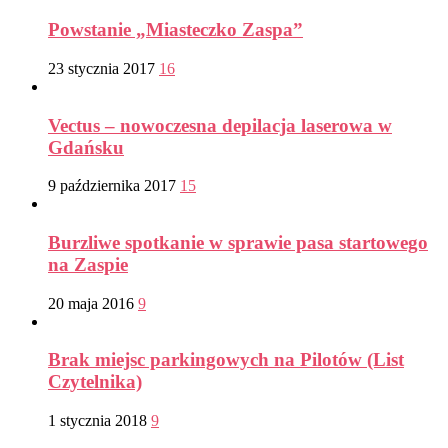
Powstanie „Miasteczko Zaspa”
23 stycznia 2017
16
Vectus – nowoczesna depilacja laserowa w
Gdańsku
9 października 2017
15
Burzliwe spotkanie w sprawie pasa startowego
na Zaspie
20 maja 2016
9
Brak miejsc parkingowych na Pilotów (List
Czytelnika)
1 stycznia 2018
9