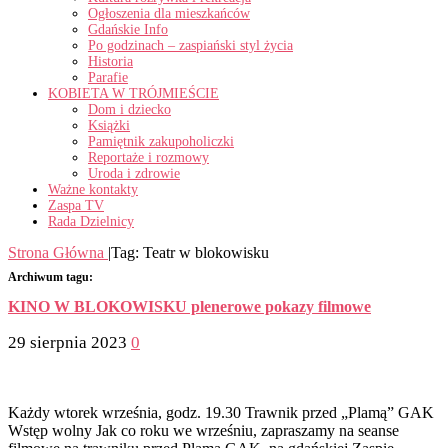
Ogłoszenia dla mieszkańców
Gdańskie Info
Po godzinach – zaspiański styl życia
Historia
Parafie
KOBIETA W TRÓJMIEŚCIE
Dom i dziecko
Książki
Pamiętnik zakupoholiczki
Reportaże i rozmowy
Uroda i zdrowie
Ważne kontakty
Zaspa TV
Rada Dzielnicy
Strona Główna
|
Tag:
Teatr w blokowisku
Archiwum tagu:
KINO W BLOKOWISKU plenerowe pokazy filmowe
29 sierpnia 2023
0
Każdy wtorek września, godz. 19.30 Trawnik przed „Plamą” GAK
Wstęp wolny Jak co roku we wrześniu, zapraszamy na seanse