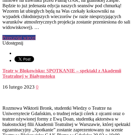
filmowe na trawniku przed Plamą GAK, na gdańskiej Zaspie.
Będzie to już jedenasta edycja naszych seansów pod chmurką!
Wzorem lat ubiegłych będą na Was czekały koksowniki na
wypadek chłodniejszych wieczorów (w razie niesprzyjających
warunków atmosferycznych projekcja zostanie przeniesiona do sali
widowiskowej). …
Przeczytaj więcej
Udostępnij
Teatr w Blokowisku: SPOTKANIE – spektakl z Akademii
Teatralnej w Białymstoku
16 lutego 2023
0
Rozmowa Wiktorii Bronk, studentki Wiedzy o Teatrze na
Uniwersytecie Gdańskim, o trudnej relacji córek z ojcami oraz o
teatrze ożywionej formy z Ewą Doan, studentką aktorstwa w
białostockiej filii Akademii Teatralnej w Warszawie, której spektakl
egzaminacyjny „Spotkanie” zostanie zaprezentowany na scenie