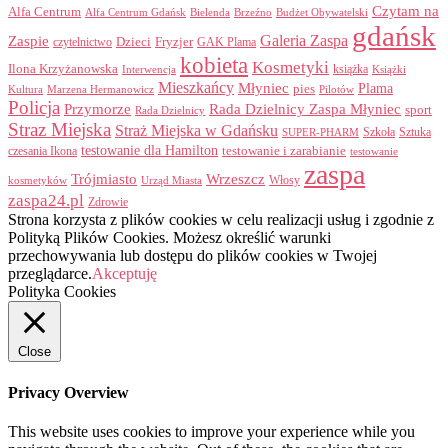
Czytam na
Alfa Centrum
Alfa Centrum Gdańsk
Bielenda
Brzeźno
Budżet Obywatelski
gdańsk
Galeria Zaspa
Zaspie
Dzieci
Fryzjer
GAK Plama
czytelnictwo
kobieta
Kosmetyki
Ilona Krzyżanowska
Interwencja
książka
Książki
Mieszkańcy
Młyniec
Plama
pies
Kultura
Marzena Hermanowicz
Pilotów
Policja
Przymorze
Rada Dzielnicy Zaspa Młyniec
sport
Rada Dzielnicy
Straz Miejska
Straż Miejska w Gdańsku
Szkoła
Sztuka
SUPER-PHARM
testowanie dla Hamilton
czesania Ikona
testowanie i zarabianie
testowanie
zaspa
Trójmiasto
Wrzeszcz
Włosy
kosmetyków
Urząd Miasta
zaspa24.pl
Zdrowie
Strona korzysta z plików cookies w celu realizacji usług i zgodnie z
Polityką Plików Cookies. Możesz określić warunki
przechowywania lub dostępu do plików cookies w Twojej
przeglądarce.
Akceptuję
Polityka Cookies
Close
Privacy Overview
This website uses cookies to improve your experience while you