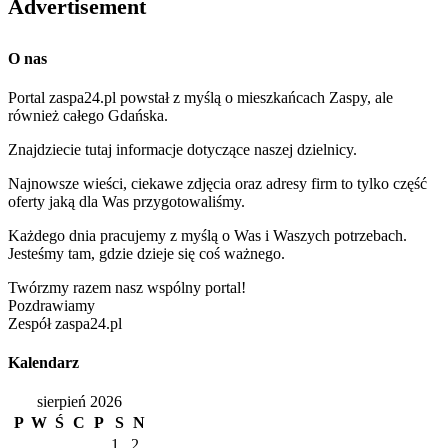
Advertisement
O nas
Portal zaspa24.pl powstał z myślą o mieszkańcach Zaspy, ale
również całego Gdańska.
Znajdziecie tutaj informacje dotyczące naszej dzielnicy.
Najnowsze wieści, ciekawe zdjęcia oraz adresy firm to tylko część
oferty jaką dla Was przygotowaliśmy.
Każdego dnia pracujemy z myślą o Was i Waszych potrzebach.
Jesteśmy tam, gdzie dzieje się coś ważnego.
Twórzmy razem nasz wspólny portal!
Pozdrawiamy
Zespół zaspa24.pl
Kalendarz
sierpień 2026
P
W
Ś
C
P
S
N
1
2