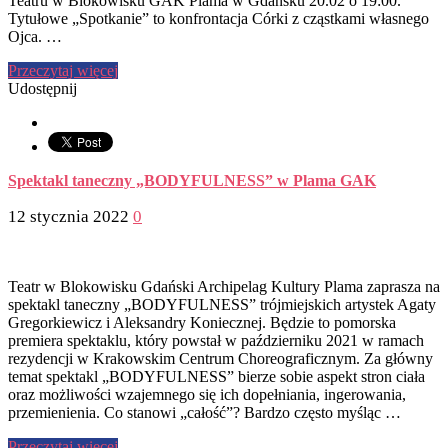
Teatru w Blokowisku GAK Plama w Gdańsku 20.02 o 19:00.
Tytułowe „Spotkanie” to konfrontacja Córki z cząstkami własnego
Ojca. …
Przeczytaj więcej
Udostępnij
Spektakl taneczny „BODYFULNESS” w Plama GAK
12 stycznia 2022
0
Teatr w Blokowisku Gdański Archipelag Kultury Plama zaprasza na
spektakl taneczny „BODYFULNESS” trójmiejskich artystek Agaty
Gregorkiewicz i Aleksandry Koniecznej. Będzie to pomorska
premiera spektaklu, który powstał w październiku 2021 w ramach
rezydencji w Krakowskim Centrum Choreograficznym. Za główny
temat spektakl „BODYFULNESS” bierze sobie aspekt stron ciała
oraz możliwości wzajemnego się ich dopełniania, ingerowania,
przemienienia. Co stanowi „całość”? Bardzo często myśląc …
Przeczytaj więcej