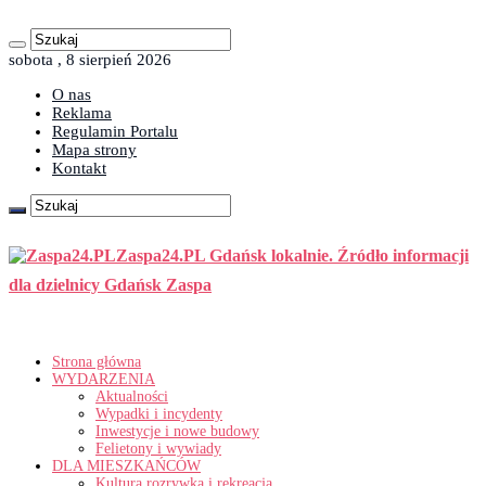
sobota , 8 sierpień 2026
O nas
Reklama
Regulamin Portalu
Mapa strony
Kontakt
Zaspa24.PL Gdańsk lokalnie. Źródło informacji
dla dzielnicy Gdańsk Zaspa
Strona główna
WYDARZENIA
Aktualności
Wypadki i incydenty
Inwestycje i nowe budowy
Felietony i wywiady
DLA MIESZKAŃCÓW
Kultura rozrywka i rekreacja