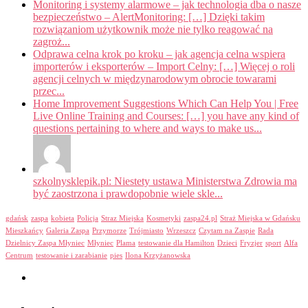
Monitoring i systemy alarmowe – jak technologia dba o nasze
bezpieczeństwo – AlertMonitoring: […] Dzięki takim
rozwiązaniom użytkownik może nie tylko reagować na
zagroż...
Odprawa celna krok po kroku – jak agencja celna wspiera
importerów i eksporterów – Import Celny: […] Więcej o roli
agencji celnych w międzynarodowym obrocie towarami
przec...
Home Improvement Suggestions Which Can Help You | Free
Live Online Training and Courses: […] you have any kind of
questions pertaining to where and ways to make us...
szkolnysklepik.pl: Niestety ustawa Ministerstwa Zdrowia ma
być zaostrzona i prawdopobnie wiele skle...
gdańsk
zaspa
kobieta
Policja
Straz Miejska
Kosmetyki
zaspa24.pl
Straż Miejska w Gdańsku
Mieszkańcy
Galeria Zaspa
Przymorze
Trójmiasto
Wrzeszcz
Czytam na Zaspie
Rada
Dzielnicy Zaspa Młyniec
Młyniec
Plama
testowanie dla Hamilton
Dzieci
Fryzjer
sport
Alfa
Centrum
testowanie i zarabianie
pies
Ilona Krzyżanowska