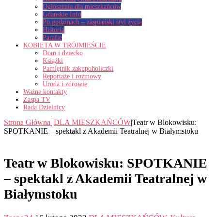
Ogłoszenia dla mieszkańców
Gdańskie Info
Po godzinach – zaspiański styl życia
Historia
Parafie
KOBIETA W TRÓJMIEŚCIE
Dom i dziecko
Książki
Pamiętnik zakupoholiczki
Reportaże i rozmowy
Uroda i zdrowie
Ważne kontakty
Zaspa TV
Rada Dzielnicy
Strona Główna
|
DLA MIESZKAŃCÓW
|
Teatr w Blokowisku:
SPOTKANIE – spektakl z Akademii Teatralnej w Białymstoku
Teatr w Blokowisku: SPOTKANIE
– spektakl z Akademii Teatralnej w
Białymstoku