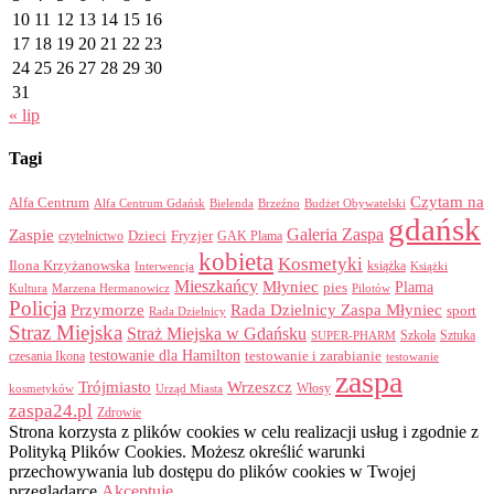
10
11
12
13
14
15
16
17
18
19
20
21
22
23
24
25
26
27
28
29
30
31
« lip
Tagi
Czytam na
Alfa Centrum
Alfa Centrum Gdańsk
Bielenda
Brzeźno
Budżet Obywatelski
gdańsk
Galeria Zaspa
Zaspie
Dzieci
Fryzjer
GAK Plama
czytelnictwo
kobieta
Kosmetyki
Ilona Krzyżanowska
Interwencja
książka
Książki
Mieszkańcy
Młyniec
Plama
pies
Kultura
Marzena Hermanowicz
Pilotów
Policja
Przymorze
Rada Dzielnicy Zaspa Młyniec
sport
Rada Dzielnicy
Straz Miejska
Straż Miejska w Gdańsku
Szkoła
Sztuka
SUPER-PHARM
testowanie dla Hamilton
czesania Ikona
testowanie i zarabianie
testowanie
zaspa
Trójmiasto
Wrzeszcz
Włosy
kosmetyków
Urząd Miasta
zaspa24.pl
Zdrowie
Strona korzysta z plików cookies w celu realizacji usług i zgodnie z
Polityką Plików Cookies. Możesz określić warunki
przechowywania lub dostępu do plików cookies w Twojej
przeglądarce.
Akceptuję