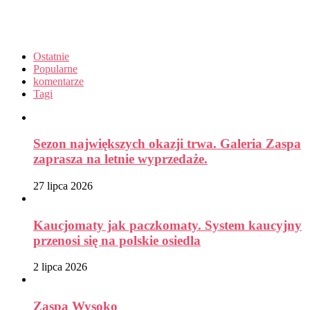
Ostatnie
Popularne
komentarze
Tagi
Sezon największych okazji trwa. Galeria Zaspa
zaprasza na letnie wyprzedaże.
27 lipca 2026
Kaucjomaty jak paczkomaty. System kaucyjny
przenosi się na polskie osiedla
2 lipca 2026
Zaspa Wysoko