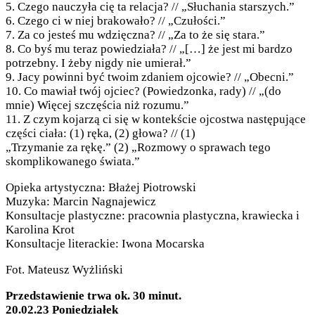
5. Czego nauczyła cię ta relacja? // „Słuchania starszych.”
6. Czego ci w niej brakowało? // „Czułości.”
7. Za co jesteś mu wdzięczna? // „Za to że się stara.”
8. Co byś mu teraz powiedziała? // „[…] że jest mi bardzo
potrzebny. I żeby nigdy nie umierał.”
9. Jacy powinni być twoim zdaniem ojcowie? // „Obecni.”
10. Co mawiał twój ojciec? (Powiedzonka, rady) // „(do
mnie) Więcej szczęścia niż rozumu.”
11. Z czym kojarzą ci się w kontekście ojcostwa następujące
części ciała: (1) ręka, (2) głowa? // (1)
„Trzymanie za rękę.” (2) „Rozmowy o sprawach tego
skomplikowanego świata.”
Opieka artystyczna: Błażej Piotrowski
Muzyka: Marcin Nagnajewicz
Konsultacje plastyczne: pracownia plastyczna, krawiecka i
Karolina Krot
Konsultacje literackie: Iwona Mocarska
Fot. Mateusz Wyżliński
Przedstawienie trwa ok. 30 minut.
20.02.23 Poniedziałek