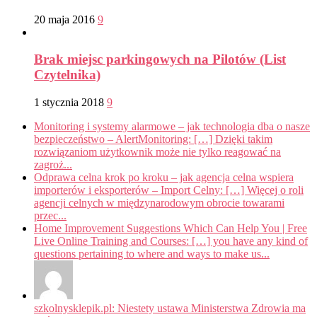
20 maja 2016
9
Brak miejsc parkingowych na Pilotów (List
Czytelnika)
1 stycznia 2018
9
Monitoring i systemy alarmowe – jak technologia dba o nasze
bezpieczeństwo – AlertMonitoring: […] Dzięki takim
rozwiązaniom użytkownik może nie tylko reagować na
zagroż...
Odprawa celna krok po kroku – jak agencja celna wspiera
importerów i eksporterów – Import Celny: […] Więcej o roli
agencji celnych w międzynarodowym obrocie towarami
przec...
Home Improvement Suggestions Which Can Help You | Free
Live Online Training and Courses: […] you have any kind of
questions pertaining to where and ways to make us...
szkolnysklepik.pl: Niestety ustawa Ministerstwa Zdrowia ma