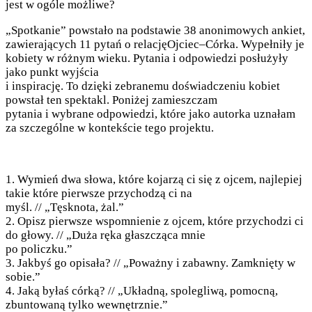
jest w ogóle możliwe?
„Spotkanie” powstało na podstawie 38 anonimowych ankiet,
zawierających 11 pytań o relacjęOjciec–Córka. Wypełniły je
kobiety w różnym wieku. Pytania i odpowiedzi posłużyły
jako punkt wyjścia
i inspirację. To dzięki zebranemu doświadczeniu kobiet
powstał ten spektakl. Poniżej zamieszczam
pytania i wybrane odpowiedzi, które jako autorka uznałam
za szczególne w kontekście tego projektu.
1. Wymień dwa słowa, które kojarzą ci się z ojcem, najlepiej
takie które pierwsze przychodzą ci na
myśl. // „Tęsknota, żal.”
2. Opisz pierwsze wspomnienie z ojcem, które przychodzi ci
do głowy. // „Duża ręka głaszcząca mnie
po policzku.”
3. Jakbyś go opisała? // „Poważny i zabawny. Zamknięty w
sobie.”
4. Jaką byłaś córką? // „Układną, spolegliwą, pomocną,
zbuntowaną tylko wewnętrznie.”