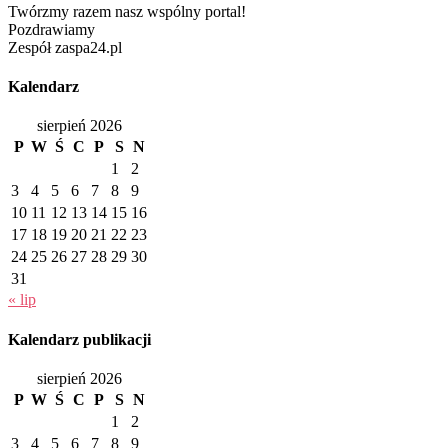
Twórzmy razem nasz wspólny portal!
Pozdrawiamy
Zespół zaspa24.pl
Kalendarz
sierpień 2026
P
W
Ś
C
P
S
N
1
2
3
4
5
6
7
8
9
10
11
12
13
14
15
16
17
18
19
20
21
22
23
24
25
26
27
28
29
30
31
« lip
Kalendarz publikacji
sierpień 2026
P
W
Ś
C
P
S
N
1
2
3
4
5
6
7
8
9