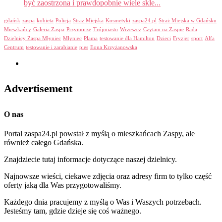
być zaostrzona i prawdopobnie wiele skle...
gdańsk
zaspa
kobieta
Policja
Straz Miejska
Kosmetyki
zaspa24.pl
Straż Miejska w Gdańsku
Mieszkańcy
Galeria Zaspa
Przymorze
Trójmiasto
Wrzeszcz
Czytam na Zaspie
Rada
Dzielnicy Zaspa Młyniec
Młyniec
Plama
testowanie dla Hamilton
Dzieci
Fryzjer
sport
Alfa
Centrum
testowanie i zarabianie
pies
Ilona Krzyżanowska
Advertisement
O nas
Portal zaspa24.pl powstał z myślą o mieszkańcach Zaspy, ale
również całego Gdańska.
Znajdziecie tutaj informacje dotyczące naszej dzielnicy.
Najnowsze wieści, ciekawe zdjęcia oraz adresy firm to tylko część
oferty jaką dla Was przygotowaliśmy.
Każdego dnia pracujemy z myślą o Was i Waszych potrzebach.
Jesteśmy tam, gdzie dzieje się coś ważnego.