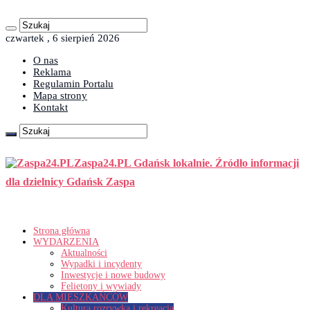
czwartek , 6 sierpień 2026
O nas
Reklama
Regulamin Portalu
Mapa strony
Kontakt
Zaspa24.PL Gdańsk lokalnie. Źródło informacji
dla dzielnicy Gdańsk Zaspa
Strona główna
WYDARZENIA
Aktualności
Wypadki i incydenty
Inwestycje i nowe budowy
Felietony i wywiady
DLA MIESZKAŃCÓW
Kultura rozrywka i rekreacja