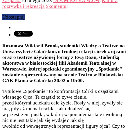
Zaspa24
16 lutego 2023
DLA MIESZKAŃCÓW
,
Kultura
rozrywka i rekreacja
Skomentuj
Udostępnij
Rozmowa Wiktorii Bronk, studentki Wiedzy o Teatrze na
Uniwersytecie Gdańskim, o trudnej relacji córek z ojcami
oraz o teatrze ożywionej formy z Ewą Doan, studentką
aktorstwa w białostockiej filii Akademii Teatralnej w
Warszawie, której spektakl egzaminacyjny „Spotkanie”
zostanie zaprezentowany na scenie Teatru w Blokowisku
GAK Plama w Gdańsku 20.02 o 19:00.
Tytułowe „Spotkanie” to konfrontacja Córki z cząstkami
własnego Ojca. Te cząstki to żywe cienie,
przed którymi uciekała całe życie. Rosły w niej, żywiły się
nią, piły aż niemal uschła. Jak odnaleźć się
w przestrzeni pustki, w której wspomnienia stale ewoluują i
nic nie jest takie jak się wydaje? Jak się
uwolnić od wewnętrznych reprezentacji figury ojca? Czy to