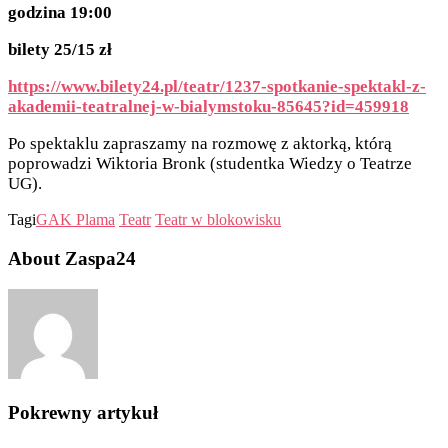
godzina 19:00
bilety 25/15 zł
https://www.bilety24.pl/teatr/1237-spotkanie-spektakl-z-
akademii-teatralnej-w-bialymstoku-85645?id=459918
Po spektaklu zapraszamy na rozmowę z aktorką, którą
poprowadzi Wiktoria Bronk (studentka Wiedzy o Teatrze
UG).
Tagi
GAK Plama
Teatr
Teatr w blokowisku
About Zaspa24
Pokrewny artykuł