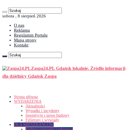
sobota , 8 sierpień 2026
O nas
Reklama
Regulamin Portalu
Mapa strony
Kontakt
Zaspa24.PL Gdańsk lokalnie. Źródło informacji
dla dzielnicy Gdańsk Zaspa
Strona główna
WYDARZENIA
Aktualności
Wypadki i incydenty
Inwestycje i nowe budowy
Felietony i wywiady
DLA MIESZKAŃCÓW
Kultura rozrywka i rekreacja