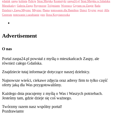
gdańsk
zaspa
kobieta
Policja
Straz Miejska
Kosmetyki
zaspa24.pl
Straż Miejska w Gdańsku
Mieszkańcy
Galeria Zaspa
Przymorze
Trójmiasto
Wrzeszcz
Czytam na Zaspie
Rada
Dzielnicy Zaspa Młyniec
Młyniec
Plama
testowanie dla Hamilton
Dzieci
Fryzjer
sport
Alfa
Centrum
testowanie i zarabianie
pies
Ilona Krzyżanowska
Advertisement
O nas
Portal zaspa24.pl powstał z myślą o mieszkańcach Zaspy, ale
również całego Gdańska.
Znajdziecie tutaj informacje dotyczące naszej dzielnicy.
Najnowsze wieści, ciekawe zdjęcia oraz adresy firm to tylko część
oferty jaką dla Was przygotowaliśmy.
Każdego dnia pracujemy z myślą o Was i Waszych potrzebach.
Jesteśmy tam, gdzie dzieje się coś ważnego.
Twórzmy razem nasz wspólny portal!
Pozdrawiamy