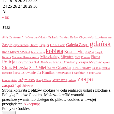
17
18
19
20
21
22
23
24
25
26
27
28
29
30
31
« lip
Tagi
Czytam na
Alfa Centrum
Alfa Centrum Gdańsk
Bielenda
Brzeźno
Budżet Obywatelski
gdańsk
Galeria Zaspa
Zaspie
Dzieci
Fryzjer
GAK Plama
czytelnictwo
kobieta
Kosmetyki
Ilona Krzyżanowska
Interwencja
książka
Książki
Mieszkańcy
Młyniec
Plama
pies
Kultura
Marzena Hermanowicz
Pilotów
Policja
Przymorze
Rada Dzielnicy Zaspa Młyniec
sport
Rada Dzielnicy
Straz Miejska
Straż Miejska w Gdańsku
Szkoła
Sztuka
SUPER-PHARM
testowanie dla Hamilton
czesania Ikona
testowanie i zarabianie
testowanie
zaspa
Trójmiasto
Wrzeszcz
Włosy
kosmetyków
Urząd Miasta
zaspa24.pl
Zdrowie
Strona korzysta z plików cookies w celu realizacji usług i zgodnie z
Polityką Plików Cookies. Możesz określić warunki
przechowywania lub dostępu do plików cookies w Twojej
przeglądarce.
Akceptuję
Polityka Cookies