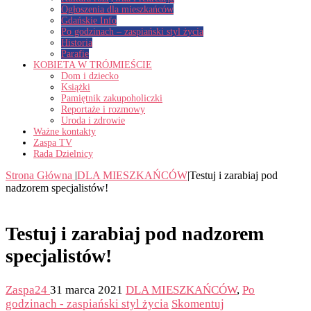
Ogłoszenia dla mieszkańców
Gdańskie Info
Po godzinach – zaspiański styl życia
Historia
Parafie
KOBIETA W TRÓJMIEŚCIE
Dom i dziecko
Książki
Pamiętnik zakupoholiczki
Reportaże i rozmowy
Uroda i zdrowie
Ważne kontakty
Zaspa TV
Rada Dzielnicy
Strona Główna
|
DLA MIESZKAŃCÓW
|
Testuj i zarabiaj pod
nadzorem specjalistów!
Testuj i zarabiaj pod nadzorem
specjalistów!
Zaspa24
31 marca 2021
DLA MIESZKAŃCÓW
,
Po
godzinach - zaspiański styl życia
Skomentuj