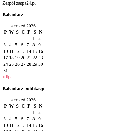
Zespół zaspa24.pl
Kalendarz
sierpień 2026
P
W
Ś
C
P
S
N
1
2
3
4
5
6
7
8
9
10
11
12
13
14
15
16
17
18
19
20
21
22
23
24
25
26
27
28
29
30
31
« lip
Kalendarz publikacji
sierpień 2026
P
W
Ś
C
P
S
N
1
2
3
4
5
6
7
8
9
10
11
12
13
14
15
16