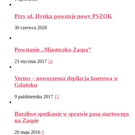
Przy ul. Hynka powstaje nowy PSZOK
30 czerwca 2026
Powstanie „Miasteczko Zaspa”
23 stycznia 2017
16
Vectus – nowoczesna depilacja laserowa w
Gdańsku
9 października 2017
15
Burzliwe spotkanie w sprawie pasa startowego
na Zaspie
20 maja 2016
9