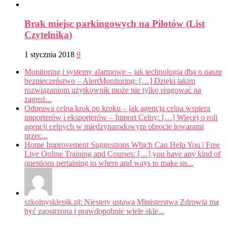
Brak miejsc parkingowych na Pilotów (List
Czytelnika)
1 stycznia 2018
9
Monitoring i systemy alarmowe – jak technologia dba o nasze
bezpieczeństwo – AlertMonitoring: […] Dzięki takim
rozwiązaniom użytkownik może nie tylko reagować na
zagroż...
Odprawa celna krok po kroku – jak agencja celna wspiera
importerów i eksporterów – Import Celny: […] Więcej o roli
agencji celnych w międzynarodowym obrocie towarami
przec...
Home Improvement Suggestions Which Can Help You | Free
Live Online Training and Courses: […] you have any kind of
questions pertaining to where and ways to make us...
szkolnysklepik.pl: Niestety ustawa Ministerstwa Zdrowia ma
być zaostrzona i prawdopobnie wiele skle...