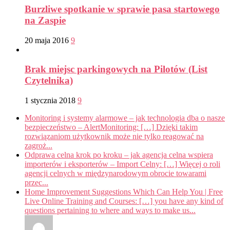
Burzliwe spotkanie w sprawie pasa startowego
na Zaspie
20 maja 2016
9
Brak miejsc parkingowych na Pilotów (List
Czytelnika)
1 stycznia 2018
9
Monitoring i systemy alarmowe – jak technologia dba o nasze
bezpieczeństwo – AlertMonitoring: […] Dzięki takim
rozwiązaniom użytkownik może nie tylko reagować na
zagroż...
Odprawa celna krok po kroku – jak agencja celna wspiera
importerów i eksporterów – Import Celny: […] Więcej o roli
agencji celnych w międzynarodowym obrocie towarami
przec...
Home Improvement Suggestions Which Can Help You | Free
Live Online Training and Courses: […] you have any kind of
questions pertaining to where and ways to make us...