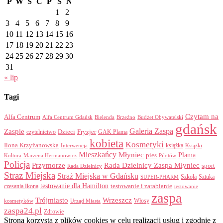
P
W
Ś
C
P
S
N
1
2
3
4
5
6
7
8
9
10
11
12
13
14
15
16
17
18
19
20
21
22
23
24
25
26
27
28
29
30
31
« lip
Tagi
Czytam na
Alfa Centrum
Alfa Centrum Gdańsk
Bielenda
Brzeźno
Budżet Obywatelski
gdańsk
Galeria Zaspa
Zaspie
Dzieci
Fryzjer
GAK Plama
czytelnictwo
kobieta
Kosmetyki
Ilona Krzyżanowska
Interwencja
książka
Książki
Mieszkańcy
Młyniec
Plama
pies
Kultura
Marzena Hermanowicz
Pilotów
Policja
Przymorze
Rada Dzielnicy Zaspa Młyniec
sport
Rada Dzielnicy
Straz Miejska
Straż Miejska w Gdańsku
Szkoła
Sztuka
SUPER-PHARM
testowanie dla Hamilton
czesania Ikona
testowanie i zarabianie
testowanie
zaspa
Trójmiasto
Wrzeszcz
Włosy
kosmetyków
Urząd Miasta
zaspa24.pl
Zdrowie
Strona korzysta z plików cookies w celu realizacji usług i zgodnie z