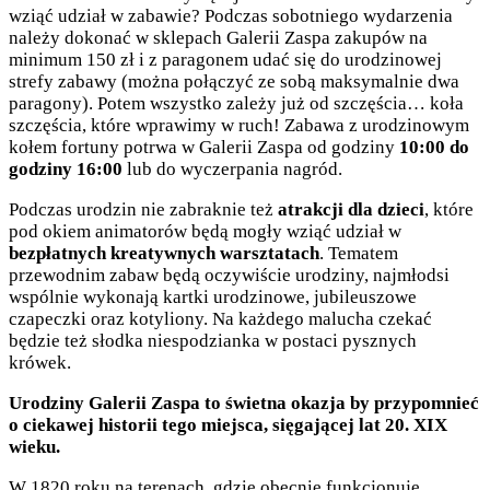
wziąć udział w zabawie? Podczas sobotniego wydarzenia
należy dokonać w sklepach Galerii Zaspa zakupów na
minimum 150 zł i z paragonem udać się do urodzinowej
strefy zabawy (można połączyć ze sobą maksymalnie dwa
paragony). Potem wszystko zależy już od szczęścia… koła
szczęścia, które wprawimy w ruch! Zabawa z urodzinowym
kołem fortuny potrwa w Galerii Zaspa od godziny
10:00 do
godziny 16:00
lub do wyczerpania nagród.
Podczas urodzin nie zabraknie też
atrakcji dla dzieci
, które
pod okiem animatorów będą mogły wziąć udział w
bezpłatnych kreatywnych warsztatach
. Tematem
przewodnim zabaw będą oczywiście urodziny, najmłodsi
wspólnie wykonają kartki urodzinowe, jubileuszowe
czapeczki oraz kotyliony. Na każdego malucha czekać
będzie też słodka niespodzianka w postaci pysznych
krówek.
Urodziny Galerii Zaspa to świetna okazja by przypomnieć
o ciekawej historii tego miejsca, sięgającej lat 20. XIX
wieku.
W 1820 roku na terenach, gdzie obecnie funkcjonuje