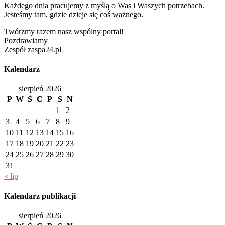
Każdego dnia pracujemy z myślą o Was i Waszych potrzebach.
Jesteśmy tam, gdzie dzieje się coś ważnego.
Twórzmy razem nasz wspólny portal!
Pozdrawiamy
Zespół zaspa24.pl
Kalendarz
sierpień 2026
P
W
Ś
C
P
S
N
1
2
3
4
5
6
7
8
9
10
11
12
13
14
15
16
17
18
19
20
21
22
23
24
25
26
27
28
29
30
31
« lip
Kalendarz publikacji
sierpień 2026