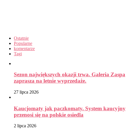
Ostatnie
Popularne
komentarze
Tagi
Sezon największych okazji trwa. Galeria Zaspa
zaprasza na letnie wyprzedaże.
27 lipca 2026
Kaucjomaty jak paczkomaty. System kaucyjny
przenosi się na polskie osiedla
2 lipca 2026