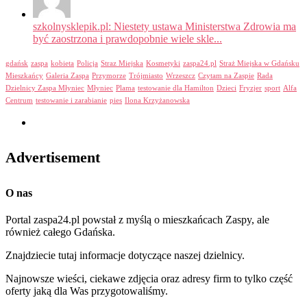
szkolnysklepik.pl: Niestety ustawa Ministerstwa Zdrowia ma
być zaostrzona i prawdopobnie wiele skle...
gdańsk
zaspa
kobieta
Policja
Straz Miejska
Kosmetyki
zaspa24.pl
Straż Miejska w Gdańsku
Mieszkańcy
Galeria Zaspa
Przymorze
Trójmiasto
Wrzeszcz
Czytam na Zaspie
Rada
Dzielnicy Zaspa Młyniec
Młyniec
Plama
testowanie dla Hamilton
Dzieci
Fryzjer
sport
Alfa
Centrum
testowanie i zarabianie
pies
Ilona Krzyżanowska
Advertisement
O nas
Portal zaspa24.pl powstał z myślą o mieszkańcach Zaspy, ale
również całego Gdańska.
Znajdziecie tutaj informacje dotyczące naszej dzielnicy.
Najnowsze wieści, ciekawe zdjęcia oraz adresy firm to tylko część
oferty jaką dla Was przygotowaliśmy.