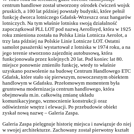
centrum handlowe został utworzony ośrodek ćwiczeń wojsk
pruskich, a 100 lat później powstały budynki, które pełnił
funkcję dworca lotniczego Gdańsk-Wrzeszcz oraz hangarów
lotniczych. Na tym właśnie lotnisku swoją działalność
zapoczątkował PLL LOT pod nazwą Aerolloyd, która w 1925
roku zmieniona została na Polska Linia Lotnicza Aerolot, a
trzy lata później na Polskie Linie Lotnicze LOT. Ostatni
samolot pasażerski wystartował z lotniska w 1974 roku, a na
jego terenie stworzono zajezdnię autobusową, która
funkcjonowała przez kolejnych 20 lat. Pod koniec lat 80.
miejsce ponownie zmieniło funkcję, wtedy to właśnie
uzyskano pozwolenie na budowę Centrum Handlowego ETC
Gdańsk, które stało się pierwszym, nowoczesnym obiektem
handlowym w Gdańsku. Przełomowym momentem była
gruntowna modernizacja centrum handlowego, która
obejmowała m.in. całkowitą zmianę układu
komunikacyjnego, wzmocnienie konstrukcji oraz
odświeżenie wnętrz i elewacji. Po przebudowie obiekt
zyskał nową nazwę – Galeria Zaspa.
Galeria Zaspa pielęgnuje historię miejsca i nawiązuje do niej
w swojej architekturze. Zachowany został pierwotny kształt