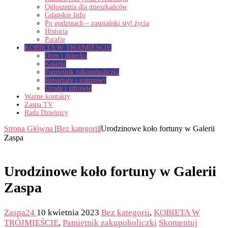
Ogłoszenia dla mieszkańców
Gdańskie Info
Po godzinach – zaspiański styl życia
Historia
Parafie
KOBIETA W TRÓJMIEŚCIE
Dom i dziecko
Książki
Pamiętnik zakupoholiczki
Reportaże i rozmowy
Uroda i zdrowie
Ważne kontakty
Zaspa TV
Rada Dzielnicy
Strona Główna
|
Bez kategorii
|
Urodzinowe koło fortuny w Galerii
Zaspa
Urodzinowe koło fortuny w Galerii
Zaspa
Zaspa24
10 kwietnia 2023
Bez kategorii
,
KOBIETA W
TRÓJMIEŚCIE
,
Pamiętnik zakupoholiczki
Skomentuj