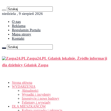
niedziela , 9 sierpień 2026
O nas
Reklama
Regulamin Portalu
Mapa strony
Kontakt
Zaspa24.PL Gdańsk lokalnie. Źródło informacji
dla dzielnicy Gdańsk Zaspa
Strona główna
WYDARZENIA
Aktualności
Wypadki i incydenty
Inwestycje i nowe budowy
Felietony i wywiady
DLA MIESZKAŃCÓW
Kultura rozrywka i rekreacja