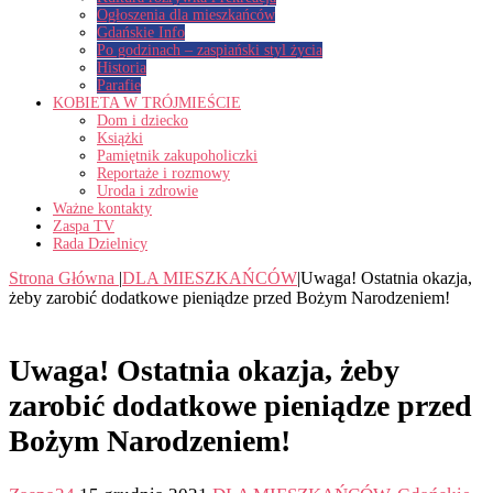
Ogłoszenia dla mieszkańców
Gdańskie Info
Po godzinach – zaspiański styl życia
Historia
Parafie
KOBIETA W TRÓJMIEŚCIE
Dom i dziecko
Książki
Pamiętnik zakupoholiczki
Reportaże i rozmowy
Uroda i zdrowie
Ważne kontakty
Zaspa TV
Rada Dzielnicy
Strona Główna
|
DLA MIESZKAŃCÓW
|
Uwaga! Ostatnia okazja,
żeby zarobić dodatkowe pieniądze przed Bożym Narodzeniem!
Uwaga! Ostatnia okazja, żeby
zarobić dodatkowe pieniądze przed
Bożym Narodzeniem!