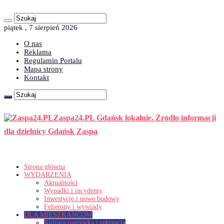
piątek , 7 sierpień 2026
O nas
Reklama
Regulamin Portalu
Mapa strony
Kontakt
Zaspa24.PL Gdańsk lokalnie. Źródło informacji
dla dzielnicy Gdańsk Zaspa
Strona główna
WYDARZENIA
Aktualności
Wypadki i incydenty
Inwestycje i nowe budowy
Felietony i wywiady
DLA MIESZKAŃCÓW
Kultura rozrywka i rekreacja