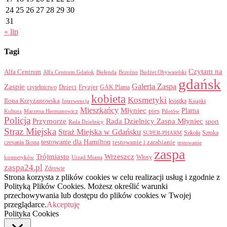
24
25
26
27
28
29
30
31
« lip
Tagi
Czytam na
Alfa Centrum
Alfa Centrum Gdańsk
Bielenda
Brzeźno
Budżet Obywatelski
gdańsk
Galeria Zaspa
Zaspie
Dzieci
Fryzjer
GAK Plama
czytelnictwo
kobieta
Kosmetyki
Ilona Krzyżanowska
Interwencja
książka
Książki
Mieszkańcy
Młyniec
Plama
pies
Kultura
Marzena Hermanowicz
Pilotów
Policja
Przymorze
Rada Dzielnicy Zaspa Młyniec
sport
Rada Dzielnicy
Straz Miejska
Straż Miejska w Gdańsku
Szkoła
Sztuka
SUPER-PHARM
testowanie dla Hamilton
czesania Ikona
testowanie i zarabianie
testowanie
zaspa
Trójmiasto
Wrzeszcz
Włosy
kosmetyków
Urząd Miasta
zaspa24.pl
Zdrowie
Strona korzysta z plików cookies w celu realizacji usług i zgodnie z
Polityką Plików Cookies. Możesz określić warunki
przechowywania lub dostępu do plików cookies w Twojej
przeglądarce.
Akceptuję
Polityka Cookies