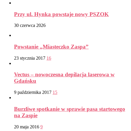
Przy ul. Hynka powstaje nowy PSZOK
30 czerwca 2026
Powstanie „Miasteczko Zaspa”
23 stycznia 2017
16
Vectus – nowoczesna depilacja laserowa w
Gdańsku
9 października 2017
15
Burzliwe spotkanie w sprawie pasa startowego
na Zaspie
20 maja 2016
9