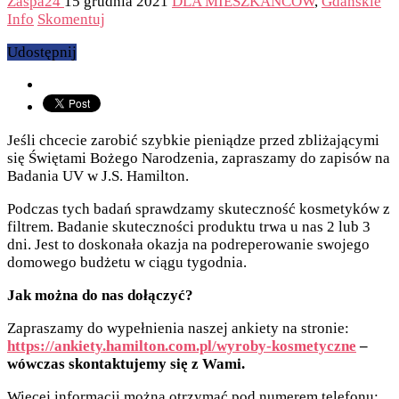
Zaspa24
15 grudnia 2021
DLA MIESZKAŃCÓW
,
Gdańskie
Info
Skomentuj
Udostępnij
Jeśli chcecie zarobić szybkie pieniądze przed zbliżającymi
się Świętami Bożego Narodzenia, zapraszamy do zapisów na
Badania UV w J.S. Hamilton.
Podczas tych badań sprawdzamy skuteczność kosmetyków z
filtrem. Badanie skuteczności produktu trwa u nas 2 lub 3
dni. Jest to doskonała okazja na podreperowanie swojego
domowego budżetu w ciągu tygodnia.
Jak można do nas dołączyć?
Zapraszamy do wypełnienia naszej ankiety na stronie:
https://ankiety.hamilton.com.pl/wyroby-kosmetyczne
–
wówczas skontaktujemy się z Wami.
Więcej informacji można otrzymać pod numerem telefonu: