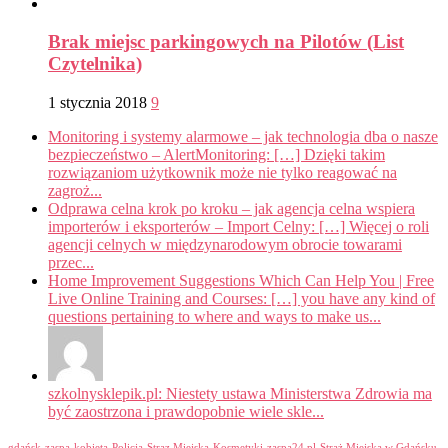
Brak miejsc parkingowych na Pilotów (List
Czytelnika)
1 stycznia 2018
9
Monitoring i systemy alarmowe – jak technologia dba o nasze
bezpieczeństwo – AlertMonitoring: […] Dzięki takim
rozwiązaniom użytkownik może nie tylko reagować na
zagroż...
Odprawa celna krok po kroku – jak agencja celna wspiera
importerów i eksporterów – Import Celny: […] Więcej o roli
agencji celnych w międzynarodowym obrocie towarami
przec...
Home Improvement Suggestions Which Can Help You | Free
Live Online Training and Courses: […] you have any kind of
questions pertaining to where and ways to make us...
szkolnysklepik.pl: Niestety ustawa Ministerstwa Zdrowia ma
być zaostrzona i prawdopobnie wiele skle...
gdańsk
zaspa
kobieta
Policja
Straz Miejska
Kosmetyki
zaspa24.pl
Straż Miejska w Gdańsku