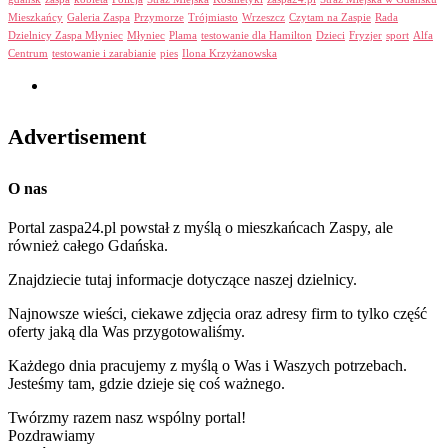
Mieszkańcy
Galeria Zaspa
Przymorze
Trójmiasto
Wrzeszcz
Czytam na Zaspie
Rada
Dzielnicy Zaspa Młyniec
Młyniec
Plama
testowanie dla Hamilton
Dzieci
Fryzjer
sport
Alfa
Centrum
testowanie i zarabianie
pies
Ilona Krzyżanowska
Advertisement
O nas
Portal zaspa24.pl powstał z myślą o mieszkańcach Zaspy, ale
również całego Gdańska.
Znajdziecie tutaj informacje dotyczące naszej dzielnicy.
Najnowsze wieści, ciekawe zdjęcia oraz adresy firm to tylko część
oferty jaką dla Was przygotowaliśmy.
Każdego dnia pracujemy z myślą o Was i Waszych potrzebach.
Jesteśmy tam, gdzie dzieje się coś ważnego.
Twórzmy razem nasz wspólny portal!
Pozdrawiamy