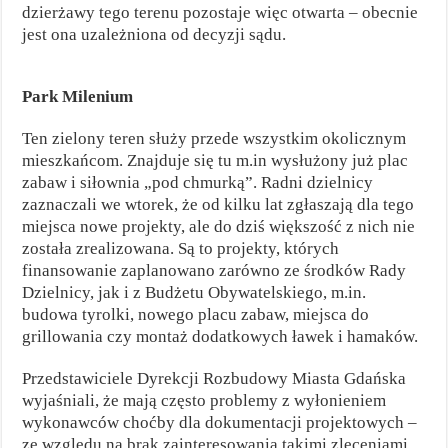
dzierżawy tego terenu pozostaje więc otwarta – obecnie
jest ona uzależniona od decyzji sądu.
Park Milenium
Ten zielony teren służy przede wszystkim okolicznym
mieszkańcom. Znajduje się tu m.in wysłużony już plac
zabaw i siłownia „pod chmurką”. Radni dzielnicy
zaznaczali we wtorek, że od kilku lat zgłaszają dla tego
miejsca nowe projekty, ale do dziś większość z nich nie
została zrealizowana. Są to projekty, których
finansowanie zaplanowano zarówno ze środków Rady
Dzielnicy, jak i z Budżetu Obywatelskiego, m.in.
budowa tyrolki, nowego placu zabaw, miejsca do
grillowania czy montaż dodatkowych ławek i hamaków.
Przedstawiciele Dyrekcji Rozbudowy Miasta Gdańska
wyjaśniali, że mają często problemy z wyłonieniem
wykonawców choćby dla dokumentacji projektowych –
ze względu na brak zainteresowania takimi zleceniami.