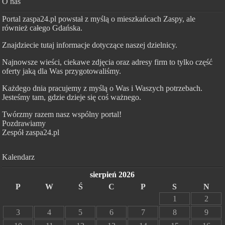
O nas
Portal zaspa24.pl powstał z myślą o mieszkańcach Zaspy, ale
również całego Gdańska.
Znajdziecie tutaj informacje dotyczące naszej dzielnicy.
Najnowsze wieści, ciekawe zdjęcia oraz adresy firm to tylko część
oferty jaką dla Was przygotowaliśmy.
Każdego dnia pracujemy z myślą o Was i Waszych potrzebach.
Jesteśmy tam, gdzie dzieje się coś ważnego.
Twórzmy razem nasz wspólny portal!
Pozdrawiamy
Zespół zaspa24.pl
Kalendarz
sierpień 2026
P
W
Ś
C
P
S
N
1
2
3
4
5
6
7
8
9