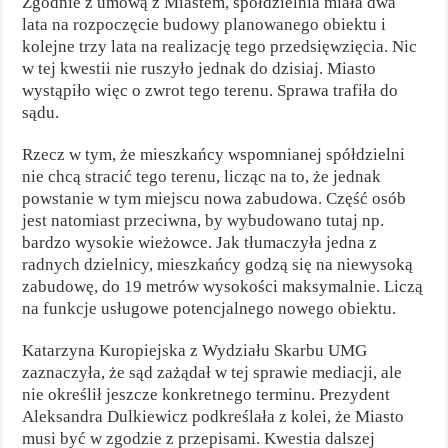
Zgodnie z umową z Miastem, spółdzielnia miała dwa
lata na rozpoczęcie budowy planowanego obiektu i
kolejne trzy lata na realizację tego przedsięwzięcia. Nic
w tej kwestii nie ruszyło jednak do dzisiaj. Miasto
wystąpiło więc o zwrot tego terenu. Sprawa trafiła do
sądu.
Rzecz w tym, że mieszkańcy wspomnianej spółdzielni
nie chcą stracić tego terenu, licząc na to, że jednak
powstanie w tym miejscu nowa zabudowa. Część osób
jest natomiast przeciwna, by wybudowano tutaj np.
bardzo wysokie wieżowce. Jak tłumaczyła jedna z
radnych dzielnicy, mieszkańcy godzą się na niewysoką
zabudowę, do 19 metrów wysokości maksymalnie. Liczą
na funkcje usługowe potencjalnego nowego obiektu.
Katarzyna Kuropiejska z Wydziału Skarbu UMG
zaznaczyła, że sąd zażądał w tej sprawie mediacji, ale
nie określił jeszcze konkretnego terminu. Prezydent
Aleksandra Dulkiewicz podkreślała z kolei, że Miasto
musi być w zgodzie z przepisami. Kwestia dalszej