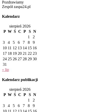
Pozdrawiamy
Zespół zaspa24.pl
Kalendarz
sierpień 2026
P
W
Ś
C
P
S
N
1
2
3
4
5
6
7
8
9
10
11
12
13
14
15
16
17
18
19
20
21
22
23
24
25
26
27
28
29
30
31
« lip
Kalendarz publikacji
sierpień 2026
P
W
Ś
C
P
S
N
1
2
3
4
5
6
7
8
9
10
11
12
13
14
15
16