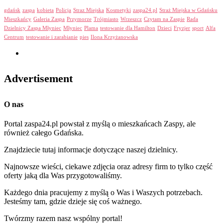
gdańsk
zaspa
kobieta
Policja
Straz Miejska
Kosmetyki
zaspa24.pl
Straż Miejska w Gdańsku
Mieszkańcy
Galeria Zaspa
Przymorze
Trójmiasto
Wrzeszcz
Czytam na Zaspie
Rada
Dzielnicy Zaspa Młyniec
Młyniec
Plama
testowanie dla Hamilton
Dzieci
Fryzjer
sport
Alfa
Centrum
testowanie i zarabianie
pies
Ilona Krzyżanowska
Advertisement
O nas
Portal zaspa24.pl powstał z myślą o mieszkańcach Zaspy, ale
również całego Gdańska.
Znajdziecie tutaj informacje dotyczące naszej dzielnicy.
Najnowsze wieści, ciekawe zdjęcia oraz adresy firm to tylko część
oferty jaką dla Was przygotowaliśmy.
Każdego dnia pracujemy z myślą o Was i Waszych potrzebach.
Jesteśmy tam, gdzie dzieje się coś ważnego.
Twórzmy razem nasz wspólny portal!