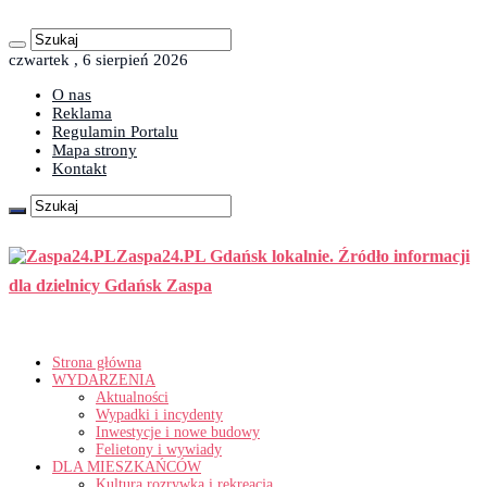
czwartek , 6 sierpień 2026
O nas
Reklama
Regulamin Portalu
Mapa strony
Kontakt
Zaspa24.PL Gdańsk lokalnie. Źródło informacji
dla dzielnicy Gdańsk Zaspa
Strona główna
WYDARZENIA
Aktualności
Wypadki i incydenty
Inwestycje i nowe budowy
Felietony i wywiady
DLA MIESZKAŃCÓW
Kultura rozrywka i rekreacja