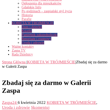
Ogłoszenia dla mieszkańców
Gdańskie Info
Po godzinach – zaspiański styl życia
Historia
Parafie
KOBIETA W TRÓJMIEŚCIE
Dom i dziecko
Książki
Pamiętnik zakupoholiczki
Reportaże i rozmowy
Uroda i zdrowie
Ważne kontakty
Zaspa TV
Rada Dzielnicy
Strona Główna
|
KOBIETA W TRÓJMIEŚCIE
|
Zbadaj się za darmo
w Galerii Zaspa
Zbadaj się za darmo w Galerii
Zaspa
Zaspa24
6 kwietnia 2022
KOBIETA W TRÓJMIEŚCIE
,
Uroda i zdrowie
Skomentuj