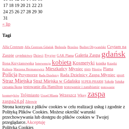
17
18
19
20
21
22
23
24
25
26
27
28
29
30
31
« lip
Tagi
Czytam na
Alfa Centrum
Alfa Centrum Gdańsk
Bielenda
Brzeźno
Budżet Obywatelski
gdańsk
Galeria Zaspa
Zaspie
Dzieci
Fryzjer
GAK Plama
czytelnictwo
kobieta
Kosmetyki
Ilona Krzyżanowska
Interwencja
książka
Książki
Mieszkańcy
Młyniec
Plama
pies
Kultura
Marzena Hermanowicz
Pilotów
Policja
Przymorze
Rada Dzielnicy Zaspa Młyniec
sport
Rada Dzielnicy
Straz Miejska
Straż Miejska w Gdańsku
Szkoła
Sztuka
SUPER-PHARM
testowanie dla Hamilton
czesania Ikona
testowanie i zarabianie
testowanie
zaspa
Trójmiasto
Wrzeszcz
Włosy
kosmetyków
Urząd Miasta
zaspa24.pl
Zdrowie
Strona korzysta z plików cookies w celu realizacji usług i zgodnie z
Polityką Plików Cookies. Możesz określić warunki
przechowywania lub dostępu do plików cookies w Twojej
przeglądarce.
Akceptuję
Polityka Cookies