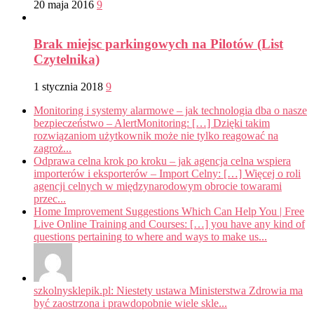
20 maja 2016
9
Brak miejsc parkingowych na Pilotów (List
Czytelnika)
1 stycznia 2018
9
Monitoring i systemy alarmowe – jak technologia dba o nasze
bezpieczeństwo – AlertMonitoring: […] Dzięki takim
rozwiązaniom użytkownik może nie tylko reagować na
zagroż...
Odprawa celna krok po kroku – jak agencja celna wspiera
importerów i eksporterów – Import Celny: […] Więcej o roli
agencji celnych w międzynarodowym obrocie towarami
przec...
Home Improvement Suggestions Which Can Help You | Free
Live Online Training and Courses: […] you have any kind of
questions pertaining to where and ways to make us...
szkolnysklepik.pl: Niestety ustawa Ministerstwa Zdrowia ma
być zaostrzona i prawdopobnie wiele skle...