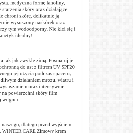
ystą, medyczną formę lanoliny,
 starzenia skóry oraz działające
 chroni skórę, delikatnie ją
iernie wysuszony naskórek oraz
zy tym wodoodporny. Nie klei się i
smetyk idealny!
a tak jak zwykle zimą. Posmaruj je
hronną do ust z filtrem UV SPF20
wnego jej użycia podczas spaceru,
odliwym działaniem mrozu, wiatru i
wysuszaniem oraz intensywnie
y na powierzchni skóry film
 wilgoci.
od naszego, dlatego przed wyjściem
zię. WINTER CARE Zimowy krem