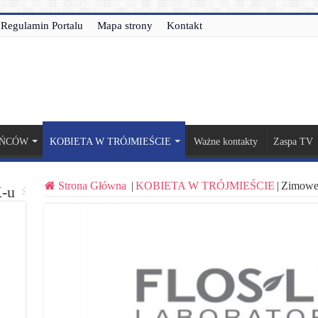
Regulamin Portalu
Mapa strony
Kontakt
AŃCÓW
KOBIETA W TRÓJMIEŚCIE
Ważne kontakty
Zaspa TV
Strona Główna
|
KOBIETA W TRÓJMIEŚCIE
|
Zimowe 
-u