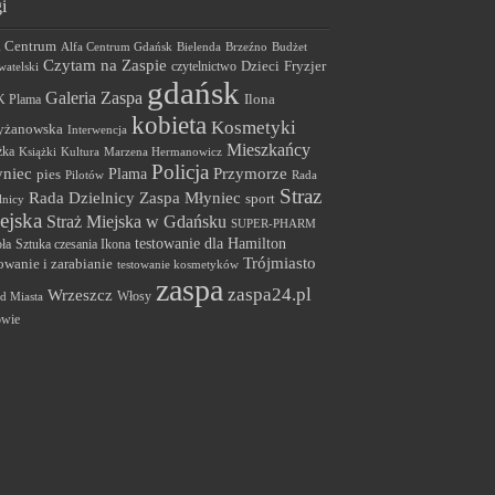
i
a Centrum
Alfa Centrum Gdańsk
Bielenda
Brzeźno
Budżet
Czytam na Zaspie
Dzieci
Fryzjer
czytelnictwo
atelski
gdańsk
Galeria Zaspa
 Plama
Ilona
kobieta
Kosmetyki
yżanowska
Interwencja
Mieszkańcy
żka
Książki
Kultura
Marzena Hermanowicz
Policja
Przymorze
niec
Plama
pies
Pilotów
Rada
Straz
Rada Dzielnicy Zaspa Młyniec
sport
lnicy
ejska
Straż Miejska w Gdańsku
SUPER-PHARM
testowanie dla Hamilton
ła
Sztuka czesania Ikona
Trójmiasto
owanie i zarabianie
testowanie kosmetyków
zaspa
zaspa24.pl
Wrzeszcz
Włosy
d Miasta
owie