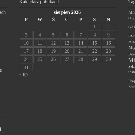
Kalendarz publikacji
Tag
ach
sierpień 2026
Alf
Obyw
P
W
Ś
C
P
S
N
1
2
GAK
3
4
5
6
7
8
9
Krz
ksią
10
11
12
13
14
15
16
y
Mły
17
18
19
20
21
22
23
Dzie
24
25
26
27
28
29
30
Mi
Szko
31
e
test
« lip
Urzą
Zdr
N