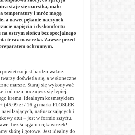
ra staje się szorstka, mało
nia temperatury i mróz mogą
e, a nawet pękanie naczynek
czucie napięcia i dyskomfortu
e na ostrym słońcu bez specjalnego
ania teraz maseczka. Zawsze przed
 preparatem ochronnym.
 powietrzu jest bardzo ważne.
warzy doświetla się, a w słoneczne
czne marsze. Staraj się wykonywać
 i od razu poczujesz się lepiej.
nego kremu. Idealnym kosmetykiem
0+ (45,99 zł / 16 g) marki FLOSLEK
nawilżających, natłuszczających i
owy atut – jest w formie sztyftu,
awet bez ściągania rękawiczek!
my skórę i gotowe! Jest idealny do