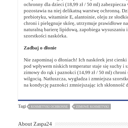
ochronny dla dzieci (18,99 zł / 50 ml) zabezpiecza
pozostawia na niej delikatną warstwę ochronną. Dzi
prebiotyku, witaminie E, alantoinie, oleju ze słod
chroni i pielęgnuje skórę, utrzymuje prawidłowe n
naturalną barierę lipidową, zapobiega wysuszaniu i
szorstkości naskórka.
Zadbaj o dłonie
Nie zapominaj o dłoniach! Ich naskórek jest cienki 
pod wpływem niskich temperatur staje się suchy 
zimowy do rąk i paznokci (14,99 zł / 50 ml) chroni
wilgocią. Natłuszcza, wygładza i zmniejsza szorst
na kondycję paznokci zmniejszając ich skłonność d
Tagi
KOSMETYKI OCHRONNE
ZIMOWE KOSMETYKI
About Zaspa24