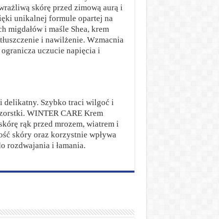
 wrażliwą skórę przed zimową aurą i
ęki unikalnej formule opartej na
kich migdałów i maśle Shea, krem
atłuszczenie i nawilżenie. Wzmacnia
 ogranicza uczucie napięcia i
i delikatny. Szybko traci wilgoć i
i szorstki. WINTER CARE Krem
 skórę rąk przed mrozem, wiatrem i
kość skóry oraz korzystnie wpływa
o rozdwajania i łamania.