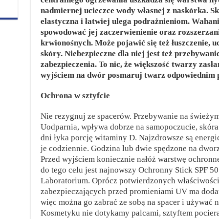
nadmiernej ucieczce wody własnej z naskórka. Skó
elastyczna i łatwiej ulega podrażnieniom. Waha
spowodować jej zaczerwienienie oraz rozszerzani
krwionośnych. Może pojawić się też łuszczenie, u
skóry. Niebezpieczne dla niej jest też przebywani
zabezpieczenia. To nic, że większość twarzy zasł
wyjściem na dwór posmaruj twarz odpowiednim
Ochrona w sztyfcie
Nie rezygnuj ze spacerów. Przebywanie na świeżym
Uodparnia, wpływa dobrze na samopoczucie, skóra t
dni łyka porcję witaminy D. Najzdrowsze są energi
je codziennie. Godzina lub dwie spędzone na dworze
Przed wyjściem koniecznie nałóż warstwę ochron
do tego celu jest najnowszy Ochronny Stick SPF 5
Laboratorium. Oprócz potwierdzonych właściwości 
zabezpieczających przed promieniami UV ma dodatk
więc można go zabrać ze sobą na spacer i używać n
Kosmetyku nie dotykamy palcami, sztyftem pociera