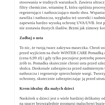
stosowania w trudnych warunkach. Zawiera ultracz
filtry chemiczne, witaminę E, która opóźnia procesy
regenerująco i natłuszczająco masło shea. Wspaniale
nawilża i natłuszcza, wygładza też szorstki i nadm
zapewnia bardzo wysoką ochronę UVA/UVB. Jest pr
nie zostawia tłustych śladów. Brzmi jak zimowy ko
Zadbaj o usta
To nic, że twoją twarz zakrywa maseczka. Chroń ust
przed wyjściem na dwór WINTER CARE Pomadką oc
(cena 6,99 zł) i gdy tylko poczujesz potrzebę pono
zrób to. Pomadka skutecznie chroni usta przed szk
słońca. Doskonale zabezpiecza przed nadmiernym 
natłuszcza i regeneruje spierzchnięte wargi. Tworz
ochronny, skutecznie zabezpieczając ją przed utratą
Krem idealny dla małych dzieci
Naskórek u dzieci jest o wiele bardziej delikatny 
na spacer bezwzględnie posmaruj maluchowi bu