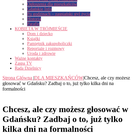
Ogłoszenia dla mieszkańców
Gdańskie Info
Po godzinach – zaspiański styl życia
Historia
Parafie
KOBIETA W TRÓJMIEŚCIE
Dom i dziecko
Książki
Pamiętnik zakupoholiczki
Reportaże i rozmowy
Uroda i zdrowie
Ważne kontakty
Zaspa TV
Rada Dzielnicy
Strona Główna
|
DLA MIESZKAŃCÓW
|
Chcesz, ale czy możesz
głosować w Gdańsku? Zadbaj o to, już tylko kilka dni na
formalności
Chcesz, ale czy możesz głosować w
Gdańsku? Zadbaj o to, już tylko
kilka dni na formalności