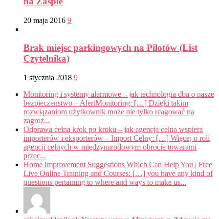
na Zaspie
20 maja 2016
9
Brak miejsc parkingowych na Pilotów (List
Czytelnika)
1 stycznia 2018
9
Monitoring i systemy alarmowe – jak technologia dba o nasze
bezpieczeństwo – AlertMonitoring: […] Dzięki takim
rozwiązaniom użytkownik może nie tylko reagować na
zagroż...
Odprawa celna krok po kroku – jak agencja celna wspiera
importerów i eksporterów – Import Celny: […] Więcej o roli
agencji celnych w międzynarodowym obrocie towarami
przec...
Home Improvement Suggestions Which Can Help You | Free
Live Online Training and Courses: […] you have any kind of
questions pertaining to where and ways to make us...