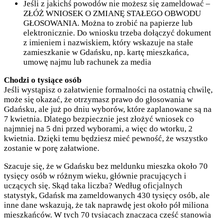
Jeśli z jakichś powodów nie możesz się zameldować –
ZŁÓŻ WNIOSEK O ZMIANĘ STAŁEGO OBWODU
GŁOSOWANIA. Można to zrobić na papierze lub
elektronicznie. Do wniosku trzeba dołączyć dokument
z imieniem i nazwiskiem, który wskazuje na stałe
zamieszkanie w Gdańsku, np. kartę mieszkańca,
umowę najmu lub rachunek za media
Chodzi o tysiące osób
Jeśli wystąpisz o załatwienie formalności na ostatnią chwilę,
może się okazać, że otrzymasz prawo do głosowania w
Gdańsku, ale już po dniu wyborów, które zaplanowane są na
7 kwietnia. Dlatego bezpiecznie jest złożyć wniosek co
najmniej na 5 dni przed wyborami, a więc do wtorku, 2
kwietnia. Dzięki temu będziesz mieć pewność, że wszystko
zostanie w porę załatwione.
Szacuje się, że w Gdańsku bez meldunku mieszka około 70
tysięcy osób w różnym wieku, głównie pracujących i
uczących się. Skąd taka liczba? Według oficjalnych
statystyk, Gdańsk ma zameldowanych 430 tysięcy osób, ale
inne dane wskazują, że tak naprawdę jest około pół miliona
mieszkańców. W tych 70 tysiącach znaczącą część stanowią