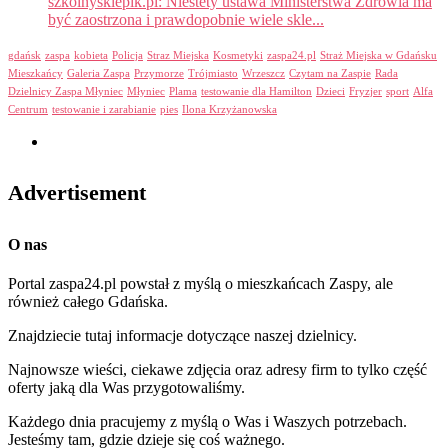
szkolnysklepik.pl: Niestety ustawa Ministerstwa Zdrowia ma
być zaostrzona i prawdopobnie wiele skle...
gdańsk
zaspa
kobieta
Policja
Straz Miejska
Kosmetyki
zaspa24.pl
Straż Miejska w Gdańsku
Mieszkańcy
Galeria Zaspa
Przymorze
Trójmiasto
Wrzeszcz
Czytam na Zaspie
Rada
Dzielnicy Zaspa Młyniec
Młyniec
Plama
testowanie dla Hamilton
Dzieci
Fryzjer
sport
Alfa
Centrum
testowanie i zarabianie
pies
Ilona Krzyżanowska
Advertisement
O nas
Portal zaspa24.pl powstał z myślą o mieszkańcach Zaspy, ale
również całego Gdańska.
Znajdziecie tutaj informacje dotyczące naszej dzielnicy.
Najnowsze wieści, ciekawe zdjęcia oraz adresy firm to tylko część
oferty jaką dla Was przygotowaliśmy.
Każdego dnia pracujemy z myślą o Was i Waszych potrzebach.
Jesteśmy tam, gdzie dzieje się coś ważnego.