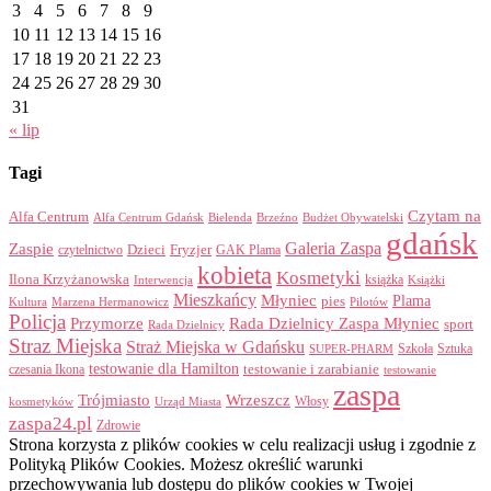
3
4
5
6
7
8
9
10
11
12
13
14
15
16
17
18
19
20
21
22
23
24
25
26
27
28
29
30
31
« lip
Tagi
Czytam na
Alfa Centrum
Alfa Centrum Gdańsk
Bielenda
Brzeźno
Budżet Obywatelski
gdańsk
Galeria Zaspa
Zaspie
Dzieci
Fryzjer
GAK Plama
czytelnictwo
kobieta
Kosmetyki
Ilona Krzyżanowska
Interwencja
książka
Książki
Mieszkańcy
Młyniec
Plama
pies
Kultura
Marzena Hermanowicz
Pilotów
Policja
Przymorze
Rada Dzielnicy Zaspa Młyniec
sport
Rada Dzielnicy
Straz Miejska
Straż Miejska w Gdańsku
Szkoła
Sztuka
SUPER-PHARM
testowanie dla Hamilton
czesania Ikona
testowanie i zarabianie
testowanie
zaspa
Trójmiasto
Wrzeszcz
Włosy
kosmetyków
Urząd Miasta
zaspa24.pl
Zdrowie
Strona korzysta z plików cookies w celu realizacji usług i zgodnie z
Polityką Plików Cookies. Możesz określić warunki
przechowywania lub dostępu do plików cookies w Twojej