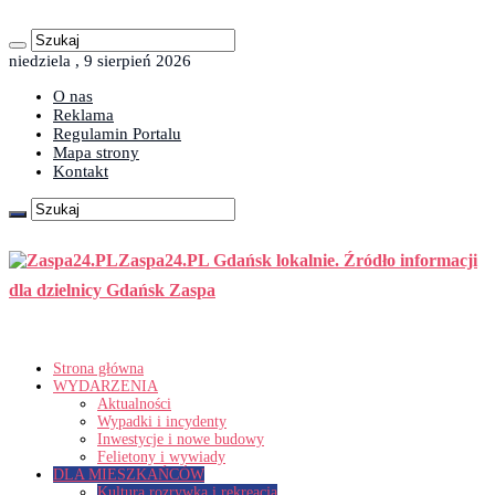
niedziela , 9 sierpień 2026
O nas
Reklama
Regulamin Portalu
Mapa strony
Kontakt
Zaspa24.PL Gdańsk lokalnie. Źródło informacji
dla dzielnicy Gdańsk Zaspa
Strona główna
WYDARZENIA
Aktualności
Wypadki i incydenty
Inwestycje i nowe budowy
Felietony i wywiady
DLA MIESZKAŃCÓW
Kultura rozrywka i rekreacja