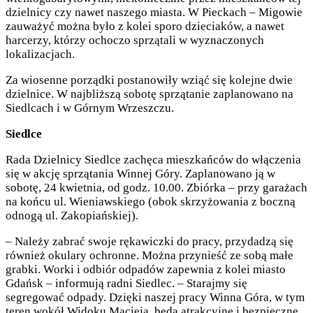
dzielnicy czy nawet naszego miasta. W Pieckach – Migowie
zauważyć można było z kolei sporo dzieciaków, a nawet
harcerzy, którzy ochoczo sprzątali w wyznaczonych
lokalizacjach.
Za wiosenne porządki postanowiły wziąć się kolejne dwie
dzielnice. W najbliższą sobotę sprzątanie zaplanowano na
Siedlcach i w Górnym Wrzeszczu.
Siedlce
Rada Dzielnicy Siedlce zachęca mieszkańców do włączenia
się w akcję sprzątania Winnej Góry. Zaplanowano ją w
sobotę, 24 kwietnia, od godz. 10.00. Zbiórka – przy garażach
na końcu ul. Wieniawskiego (obok skrzyżowania z boczną
odnogą ul. Zakopiańskiej).
– Należy zabrać swoje rękawiczki do pracy, przydadzą się
również okulary ochronne. Można przynieść ze sobą małe
grabki. Worki i odbiór odpadów zapewnia z kolei miasto
Gdańsk – informują radni Siedlec. – Starajmy się
segregować odpady. Dzięki naszej pracy Winna Góra, w tym
teren wokół Widoku Macieja, będą atrakcyjne i bezpieczne.