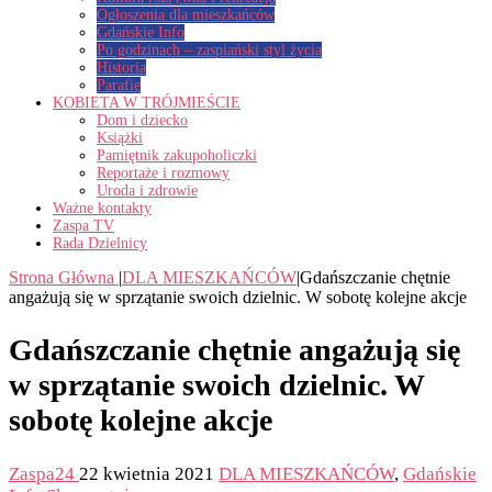
Ogłoszenia dla mieszkańców
Gdańskie Info
Po godzinach – zaspiański styl życia
Historia
Parafie
KOBIETA W TRÓJMIEŚCIE
Dom i dziecko
Książki
Pamiętnik zakupoholiczki
Reportaże i rozmowy
Uroda i zdrowie
Ważne kontakty
Zaspa TV
Rada Dzielnicy
Strona Główna
|
DLA MIESZKAŃCÓW
|
Gdańszczanie chętnie
angażują się w sprzątanie swoich dzielnic. W sobotę kolejne akcje
Gdańszczanie chętnie angażują się
w sprzątanie swoich dzielnic. W
sobotę kolejne akcje
Zaspa24
22 kwietnia 2021
DLA MIESZKAŃCÓW
,
Gdańskie