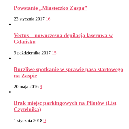
Powstanie „Miasteczko Zaspa”
23 stycznia 2017
16
Vectus – nowoczesna depilacja laserowa w
Gdańsku
9 października 2017
15
Burzliwe spotkanie w sprawie pasa startowego
na Zaspie
20 maja 2016
9
Brak miejsc parkingowych na Pilotów (List
Czytelnika)
1 stycznia 2018
9