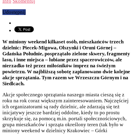
Info
Skomentuj
Udostępnij
W miniony weekend kilkaset osób, mieszkańców trzech
dzielnic: Piecek-Migowa, Olszynki i Oruni Górnej –
Gdańska Południe, posprzątało zielone skwery, fragmenty
lasu, i inne miejsca – lubiane przez spacerowiczów, ale
nierzadko też przez miłośników imprez na świeżym
powietrzu. W najbliższą sobotę zaplanowano dwie kolejne
akcje sprzątania. Tym razem we Wrzeszczu Górnym i na
Siedlcach.
Akcje społecznego sprzątania naszego miasta cieszą się z
roku na rok coraz większym zainteresowaniem. Najczęściej
ich organizatorami są rady dzielnic, ale zdarzają się też
inicjatywy jeszcze bardziej oddolne, kiedy to po prostu
skrzykuje się, za pomocą m.in. portali społecznościowych,
grupa mieszkańców i sprząta określony teren (tak było w
miniony weekend w dzielnicy Krakowiec – Górki