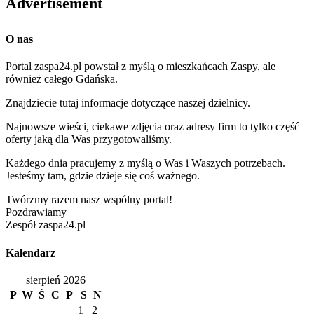
Advertisement
O nas
Portal zaspa24.pl powstał z myślą o mieszkańcach Zaspy, ale
również całego Gdańska.
Znajdziecie tutaj informacje dotyczące naszej dzielnicy.
Najnowsze wieści, ciekawe zdjęcia oraz adresy firm to tylko część
oferty jaką dla Was przygotowaliśmy.
Każdego dnia pracujemy z myślą o Was i Waszych potrzebach.
Jesteśmy tam, gdzie dzieje się coś ważnego.
Twórzmy razem nasz wspólny portal!
Pozdrawiamy
Zespół zaspa24.pl
Kalendarz
sierpień 2026
P
W
Ś
C
P
S
N
1
2