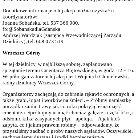
Dodatkowe informacje o tej akcji można uzyskać u
koordynatorów:
Joanna Sobańska, tel. 537 366 900,
fb:@SobanskadlaGdanska
Andrzej Wardziak (zastępca Przewodniczącej Zarządu
Dzielnicy), tel. 608 073 519
Wrzeszcz Górny
W tej dzielnicy, w najbliższą sobotę, zaplanowano
sprzątanie terenu Cmentarza Brętowskiego, w godz. 12 – 16.
Współorganizatorem tej akcji jest Wojciech Chmielewski,
radny dzielnicy Wrzeszcz Górny.
Organizatorzy zachęcają do zabrania rękawic ochronnych, a
także grabi, łopat i worków na śmieci. – Zróbmy namiastkę
porządku zanim trawy jak co roku pokryją leśną część
cmentarza. Spróbujmy usunąć chociaż gałęzie i część liści, i
odsłonić kilka zasypanych płyt – apelują. – A jak ktoś
zapyta, co i jakim prawem robimy – odpowiadamy, że
przyszliśmy zadbać o groby naszych sąsiadów. Oczywiście,
zachowujemy dystans i środki bezpieczeństwa.