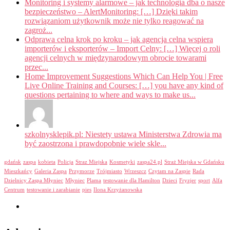
Monitoring i systemy alarmowe – jak technologia dba o nasze
bezpieczeństwo – AlertMonitoring: […] Dzięki takim
rozwiązaniom użytkownik może nie tylko reagować na
zagroż...
Odprawa celna krok po kroku – jak agencja celna wspiera
importerów i eksporterów – Import Celny: […] Więcej o roli
agencji celnych w międzynarodowym obrocie towarami
przec...
Home Improvement Suggestions Which Can Help You | Free
Live Online Training and Courses: […] you have any kind of
questions pertaining to where and ways to make us...
szkolnysklepik.pl: Niestety ustawa Ministerstwa Zdrowia ma
być zaostrzona i prawdopobnie wiele skle...
gdańsk
zaspa
kobieta
Policja
Straz Miejska
Kosmetyki
zaspa24.pl
Straż Miejska w Gdańsku
Mieszkańcy
Galeria Zaspa
Przymorze
Trójmiasto
Wrzeszcz
Czytam na Zaspie
Rada
Dzielnicy Zaspa Młyniec
Młyniec
Plama
testowanie dla Hamilton
Dzieci
Fryzjer
sport
Alfa
Centrum
testowanie i zarabianie
pies
Ilona Krzyżanowska