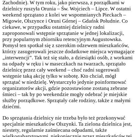
Zachodnie). W tym roku, jako pierwsza, z porządkami w
dzielnicy ruszyła Orunia – Św. Wojciech – Lipce. W ostatni
weekend sprzątano z kolei we wspomnianych Pieckach –
Migowie, Olszynce i Oruni Górnej – Gdańsk Południe. Co
ciekawe, w przypadku ostatniej dzielnicy radni
zaproponowali wstępnie sprzątanie w jednej lokalizacji,
przy popularnym zbiorniku retencyjnym Augustowska.
Pomysł ten spotkał się z szerokim odzewem mieszkańców,
którzy zasugerowali jeszcze dodatkowe miejsca wymagające
„interwencji”. Tak też się stało, a dziesiątki osób, z workami
na odpady w ręku i w maseczkach na twarzach, sprzątało
dzielnicę przez cały weekend – choć radni sugerowali
wstępnie taką akcję tylko w sobotę. Kto chciał, mógł
sprzątać w niedzielę. Wystarczyło jedynie poinformować
organizatorów akcji, gdzie pozostawione zostaną zebrane
śmieci – tak by po weekendzie mogły odebrać je miejskie
służby porządkowe. Sprzątały całe rodziny, także z małymi
dziećmi.
Do sprzątania dzielnicy nie trzeba było też przekonywać
specjalnie mieszkańców Olszynki. Ta zielona dzielnica jest,
niestety, regularnie zaśmiecana odpadami, także
wielkogabarytowymi, niekoniecznie przez mieszkańców tej