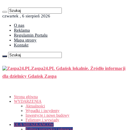
czwartek , 6 sierpień 2026
O nas
Reklama
Regulamin Portalu
Mapa strony
Kontakt
Zaspa24.PL Gdańsk lokalnie. Źródło informacji
dla dzielnicy Gdańsk Zaspa
Strona główna
WYDARZENIA
Aktualności
Wypadki i incydenty
Inwestycje i nowe budowy
Felietony i wywiady
DLA MIESZKAŃCÓW
Kultura rozrywka i rekreacja