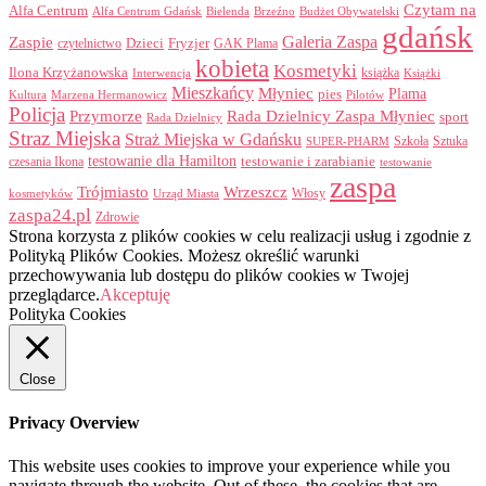
Czytam na
Alfa Centrum
Alfa Centrum Gdańsk
Bielenda
Brzeźno
Budżet Obywatelski
gdańsk
Galeria Zaspa
Zaspie
Dzieci
Fryzjer
GAK Plama
czytelnictwo
kobieta
Kosmetyki
Ilona Krzyżanowska
Interwencja
książka
Książki
Mieszkańcy
Młyniec
Plama
pies
Kultura
Marzena Hermanowicz
Pilotów
Policja
Przymorze
Rada Dzielnicy Zaspa Młyniec
sport
Rada Dzielnicy
Straz Miejska
Straż Miejska w Gdańsku
Szkoła
Sztuka
SUPER-PHARM
testowanie dla Hamilton
czesania Ikona
testowanie i zarabianie
testowanie
zaspa
Trójmiasto
Wrzeszcz
Włosy
kosmetyków
Urząd Miasta
zaspa24.pl
Zdrowie
Strona korzysta z plików cookies w celu realizacji usług i zgodnie z
Polityką Plików Cookies. Możesz określić warunki
przechowywania lub dostępu do plików cookies w Twojej
przeglądarce.
Akceptuję
Polityka Cookies
Close
Privacy Overview
This website uses cookies to improve your experience while you
navigate through the website. Out of these, the cookies that are