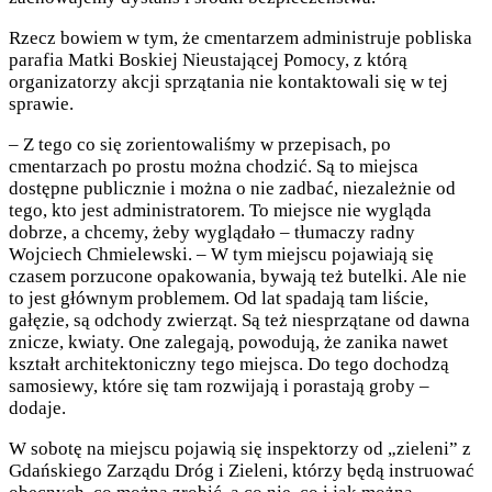
Rzecz bowiem w tym, że cmentarzem administruje pobliska
parafia Matki Boskiej Nieustającej Pomocy, z którą
organizatorzy akcji sprzątania nie kontaktowali się w tej
sprawie.
– Z tego co się zorientowaliśmy w przepisach, po
cmentarzach po prostu można chodzić. Są to miejsca
dostępne publicznie i można o nie zadbać, niezależnie od
tego, kto jest administratorem. To miejsce nie wygląda
dobrze, a chcemy, żeby wyglądało – tłumaczy radny
Wojciech Chmielewski. – W tym miejscu pojawiają się
czasem porzucone opakowania, bywają też butelki. Ale nie
to jest głównym problemem. Od lat spadają tam liście,
gałęzie, są odchody zwierząt. Są też niesprzątane od dawna
znicze, kwiaty. One zalegają, powodują, że zanika nawet
kształt architektoniczny tego miejsca. Do tego dochodzą
samosiewy, które się tam rozwijają i porastają groby –
dodaje.
W sobotę na miejscu pojawią się inspektorzy od „zieleni” z
Gdańskiego Zarządu Dróg i Zieleni, którzy będą instruować