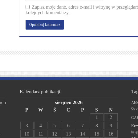
Zapisz moje dane, adres e-mail i witrynę w przegląda
kolejnych komentarzy.
Kalendarz publikacji
Tag
ach
sierpień 2026
Alf
Obyw
P
W
Ś
C
P
S
N
1
2
GAK
3
4
5
6
7
8
9
Krz
ksią
10
11
12
13
14
15
16
y