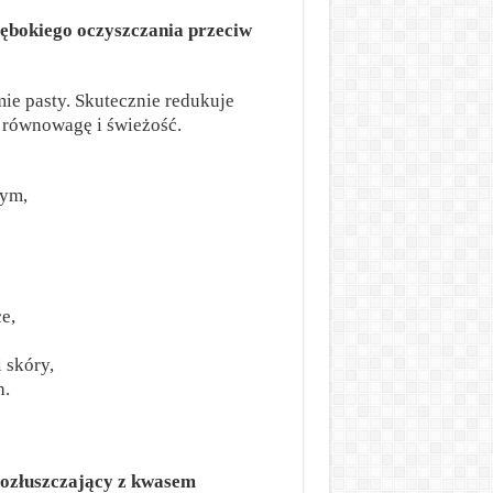
łębokiego oczyszczania przeciw
ie pasty. Skutecznie redukuje
ą równowagę i świeżość.
nym,
e,
 skóry,
h.
rozłuszczający z kwasem