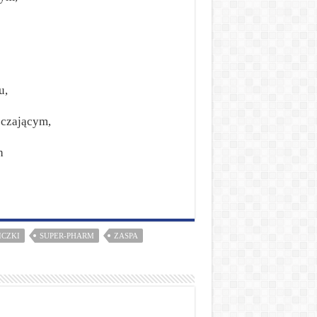
u,
zczającym,
h
ICZKI
SUPER-PHARM
ZASPA