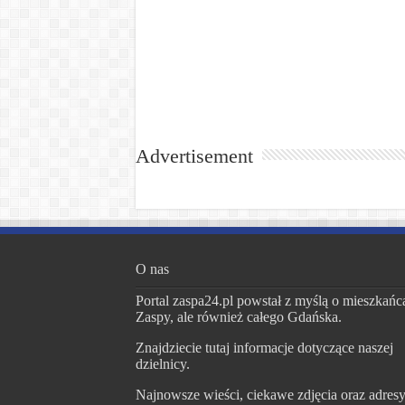
Advertisement
O nas
Portal zaspa24.pl powstał z myślą o mieszkańc
Zaspy, ale również całego Gdańska.
Znajdziecie tutaj informacje dotyczące naszej
dzielnicy.
Najnowsze wieści, ciekawe zdjęcia oraz adres