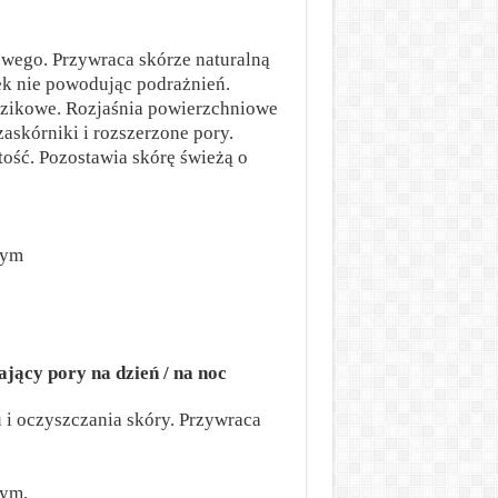
wego. Przywraca skórze naturalną
ek nie powodując podrażnień.
dzikowe. Rozjaśnia powierzchniowe
askórniki i rozszerzone pory.
tość. Pozostawia skórę świeżą o
nym
jący pory na dzień / na noc
 i oczyszczania skóry. Przywraca
nym,