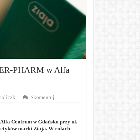
PER-PHARM w Alfa
oliczki
Skomentuj
lfa Centrum w Gdańsku przy ul.
metyków marki Ziaja. W rolach