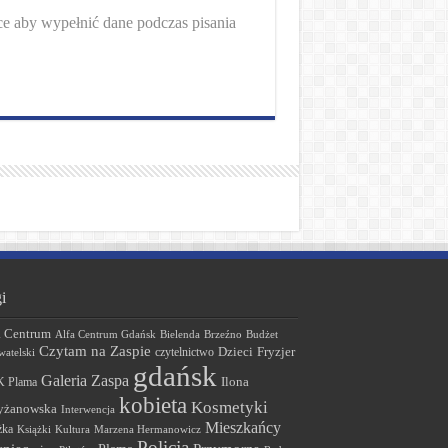
rce aby wypełnić dane podczas pisania
i
a Centrum
Alfa Centrum Gdańsk
Bielenda
Brzeźno
Budżet
Czytam na Zaspie
Dzieci
Fryzjer
czytelnictwo
atelski
gdańsk
Galeria Zaspa
 Plama
Ilona
kobieta
Kosmetyki
yżanowska
Interwencja
Mieszkańcy
żka
Książki
Kultura
Marzena Hermanowicz
Policja