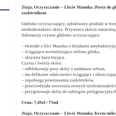
Ziaja, Oczyszczanie – Liście Manuka ;Pasta do g
zaskórnikom
Głęboko oczyszczający, spłukiwany produkt w form
niedoskonałości skóry. Przywraca skórze naturaln
Substancje czynne głęboko oczyszczające:
– ekstrakt z liści Manuka o działaniu antybakteryj
– ściągająco-normalizująca zielona glinka,
– aktywna baza myjąca.
Czysta i świeża skóra:
– odblokowuje pory skóry z nadmiaru sebum,
– ma delikatne właściwości ściągające i złuszczając
– zapobiega powstawaniu zaskórników,
– przeciwdziała tworzeniu nowych niedoskonałości
– przygotowuje skórę do zabiegów pielęgnacyjnyc
Cena: 7,49zł / 75ml
Ziaja, Oczyszczanie – Liście Manuka, Krem mik