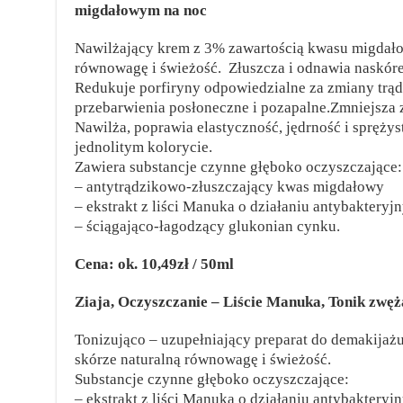
migdałowym na noc
Nawilżający krem z 3% zawartością kwasu migdało
równowagę i świeżość. Złuszcza i odnawia naskór
Redukuje porfiryny odpowiedzialne za zmiany trą
przebarwienia posłoneczne i pozapalne.Zmniejsza z
Nawilża, poprawia elastyczność, jędrność i sprężys
jednolitym kolorycie.
Zawiera substancje czynne głęboko oczyszczające:
– antytrądzikowo-złuszczający kwas migdałowy
– ekstrakt z liści Manuka o działaniu antybakteryj
– ściągająco-łagodzący glukonian cynku.
Cena: ok. 10,49zł / 50ml
Ziaja, Oczyszczanie – Liście Manuka, Tonik zwęża
Tonizująco – uzupełniający preparat do demakijażu
skórze naturalną równowagę i świeżość.
Substancje czynne głęboko oczyszczające:
– ekstrakt z liści Manuka o działaniu antybakteryj