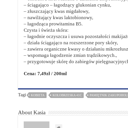
– ściągająco – łagodzący glukonian cynku,
– złuszczający kwas migdałowy,
– nawilżający kwas laktobionowy,
– łagodząca prowitamina B5.
Czysta i świeża skóra:
– łagodnie oczyszcza i usuwa pozostałości makijaż
– działa ściągająco na rozszerzone pory skóry,
– zawiera organiczne kwasy o działaniu mikrozłus
– wspomaga łagodzenie zmian trądzikowych.,
– przygotowuje skórę do zabiegów pielęgnacyjnyc
Cena: 7,49zł / 200ml
Tagi
KOBIETA
KOŁOBRZESKA 41C
PAMIĘTNIK ZAKUPOHOL
About Kasia