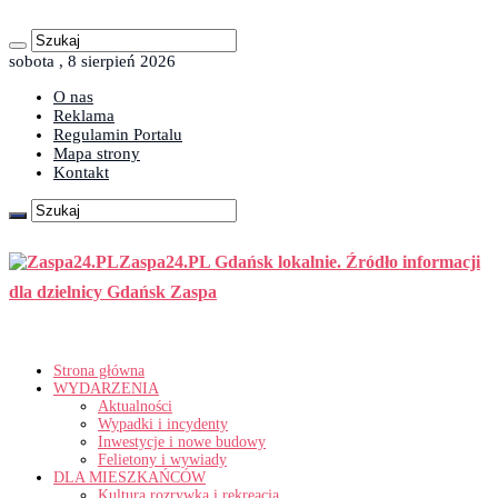
sobota , 8 sierpień 2026
O nas
Reklama
Regulamin Portalu
Mapa strony
Kontakt
Zaspa24.PL Gdańsk lokalnie. Źródło informacji
dla dzielnicy Gdańsk Zaspa
Strona główna
WYDARZENIA
Aktualności
Wypadki i incydenty
Inwestycje i nowe budowy
Felietony i wywiady
DLA MIESZKAŃCÓW
Kultura rozrywka i rekreacja