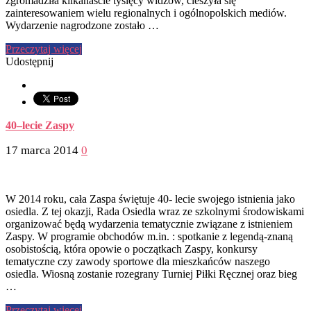
zgromadziła kilkanaście tysięcy widzów, cieszyła się
zainteresowaniem wielu regionalnych i ogólnopolskich mediów.
Wydarzenie nagrodzone zostało …
Przeczytaj więcej
Udostępnij
40–lecie Zaspy
17 marca 2014
0
W 2014 roku, cała Zaspa świętuje 40- lecie swojego istnienia jako
osiedla. Z tej okazji, Rada Osiedla wraz ze szkolnymi środowiskami
organizować będą wydarzenia tematycznie związane z istnieniem
Zaspy. W programie obchodów m.in. : spotkanie z legendą-znaną
osobistością, która opowie o początkach Zaspy, konkursy
tematyczne czy zawody sportowe dla mieszkańców naszego
osiedla. Wiosną zostanie rozegrany Turniej Piłki Ręcznej oraz bieg
…
Przeczytaj więcej