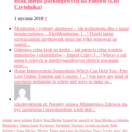
Brak miejsc parkingowych na Pilotów (List
Czytelnika)
1 stycznia 2018
9
Monitoring i systemy alarmowe – jak technologia dba o nasze
bezpieczeństwo – AlertMonitoring: […] Dzięki takim
rozwiązaniom użytkownik może nie tylko reagować na
zagroż...
Odprawa celna krok po kroku – jak agencja celna wspiera
importerów i eksporterów – Import Celny: […] Więcej o roli
agencji celnych w międzynarodowym obrocie towarami
przec...
Home Improvement Suggestions Which Can Help You | Free
Live Online Training and Courses: […] you have any kind of
questions pertaining to where and ways to make us...
szkolnysklepik.pl: Niestety ustawa Ministerstwa Zdrowia ma
być zaostrzona i prawdopobnie wiele skle...
gdańsk
zaspa
kobieta
Policja
Straz Miejska
Kosmetyki
zaspa24.pl
Straż Miejska w Gdańsku
Mieszkańcy
Galeria Zaspa
Przymorze
Trójmiasto
Wrzeszcz
Czytam na Zaspie
Rada
Dzielnicy Zaspa Młyniec
Młyniec
Plama
testowanie dla Hamilton
Dzieci
Fryzjer
sport
Alfa