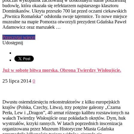
podczas wykopalisk zachowaną w doskonałym stanie podziemną
budowlę, która okazała się refektarzem najstarszego klasztoru
Dominikanów. Ukryta przeszło 700 lat przed oczami ciekawskich
„Piwnica Romańska” odsłoniła swoje tajemnice. To nowe miejsce
muzealne na mapie Pomorza otworzyli prezydent Gdańska Paweł
Adamowicz oraz marszałek …
Przeczytaj więcej
Udostępnij
Już w sobotę bitwa morska. Obrona Twierdzy Wisłoujście.
25 lipca 2014
0
Dwustu osiemdziesięciu rekonstruktorów z kilku europejskich
krajów (Polska, Czechy, Litwa), trzy potężne galeony „Czarna
Perła, Lew i „Dragon”, 40 armat różnego kalibru rozstawionych na
wałach Twierdzy Wisłoujście oraz pokładach okrętów. Dym, huk
wystrzałów, krzyki rannych. W latach poprzednich inscenizacja
organizowana przez Muzeum Historyczne Miasta Gdańska