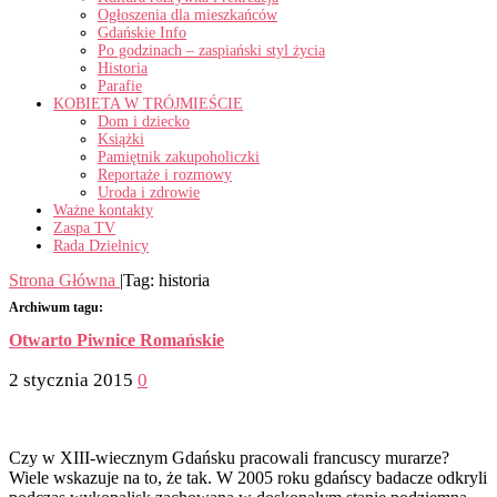
Ogłoszenia dla mieszkańców
Gdańskie Info
Po godzinach – zaspiański styl życia
Historia
Parafie
KOBIETA W TRÓJMIEŚCIE
Dom i dziecko
Książki
Pamiętnik zakupoholiczki
Reportaże i rozmowy
Uroda i zdrowie
Ważne kontakty
Zaspa TV
Rada Dzielnicy
Strona Główna
|
Tag:
historia
Archiwum tagu:
Otwarto Piwnice Romańskie
2 stycznia 2015
0
Czy w XIII-wiecznym Gdańsku pracowali francuscy murarze?
Wiele wskazuje na to, że tak. W 2005 roku gdańscy badacze odkryli