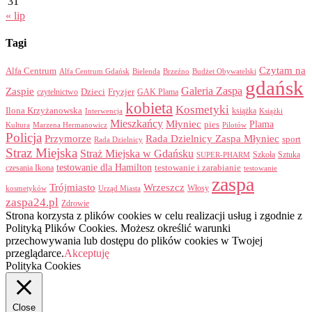
31
« lip
Tagi
Czytam na
Alfa Centrum
Alfa Centrum Gdańsk
Bielenda
Brzeźno
Budżet Obywatelski
gdańsk
Galeria Zaspa
Zaspie
Dzieci
Fryzjer
GAK Plama
czytelnictwo
kobieta
Kosmetyki
Ilona Krzyżanowska
Interwencja
książka
Książki
Mieszkańcy
Młyniec
Plama
pies
Kultura
Marzena Hermanowicz
Pilotów
Policja
Przymorze
Rada Dzielnicy Zaspa Młyniec
sport
Rada Dzielnicy
Straz Miejska
Straż Miejska w Gdańsku
Szkoła
Sztuka
SUPER-PHARM
testowanie dla Hamilton
czesania Ikona
testowanie i zarabianie
testowanie
zaspa
Trójmiasto
Wrzeszcz
Włosy
kosmetyków
Urząd Miasta
zaspa24.pl
Zdrowie
Strona korzysta z plików cookies w celu realizacji usług i zgodnie z
Polityką Plików Cookies. Możesz określić warunki
przechowywania lub dostępu do plików cookies w Twojej
przeglądarce.
Akceptuję
Polityka Cookies
Close