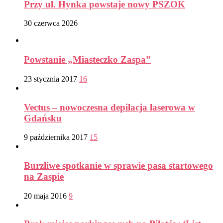
Przy ul. Hynka powstaje nowy PSZOK
30 czerwca 2026
Powstanie „Miasteczko Zaspa”
23 stycznia 2017
16
Vectus – nowoczesna depilacja laserowa w
Gdańsku
9 października 2017
15
Burzliwe spotkanie w sprawie pasa startowego
na Zaspie
20 maja 2016
9