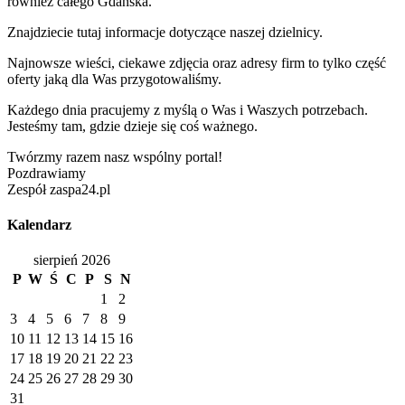
również całego Gdańska.
Znajdziecie tutaj informacje dotyczące naszej dzielnicy.
Najnowsze wieści, ciekawe zdjęcia oraz adresy firm to tylko część
oferty jaką dla Was przygotowaliśmy.
Każdego dnia pracujemy z myślą o Was i Waszych potrzebach.
Jesteśmy tam, gdzie dzieje się coś ważnego.
Twórzmy razem nasz wspólny portal!
Pozdrawiamy
Zespół zaspa24.pl
Kalendarz
sierpień 2026
P
W
Ś
C
P
S
N
1
2
3
4
5
6
7
8
9
10
11
12
13
14
15
16
17
18
19
20
21
22
23
24
25
26
27
28
29
30
31