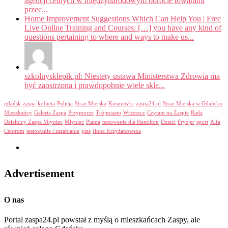
agencji celnych w międzynarodowym obrocie towarami
przec...
Home Improvement Suggestions Which Can Help You | Free
Live Online Training and Courses: […] you have any kind of
questions pertaining to where and ways to make us...
szkolnysklepik.pl: Niestety ustawa Ministerstwa Zdrowia ma
być zaostrzona i prawdopobnie wiele skle...
gdańsk
zaspa
kobieta
Policja
Straz Miejska
Kosmetyki
zaspa24.pl
Straż Miejska w Gdańsku
Mieszkańcy
Galeria Zaspa
Przymorze
Trójmiasto
Wrzeszcz
Czytam na Zaspie
Rada
Dzielnicy Zaspa Młyniec
Młyniec
Plama
testowanie dla Hamilton
Dzieci
Fryzjer
sport
Alfa
Centrum
testowanie i zarabianie
pies
Ilona Krzyżanowska
Advertisement
O nas
Portal zaspa24.pl powstał z myślą o mieszkańcach Zaspy, ale