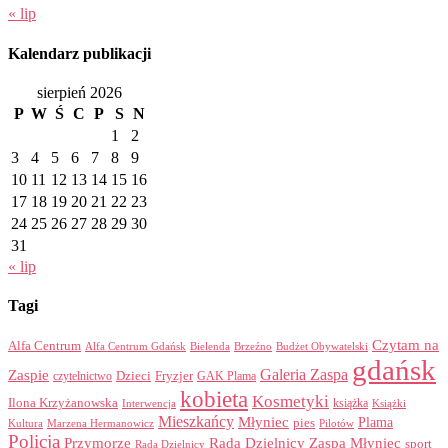
« lip
Kalendarz publikacji
sierpień 2026
P
W
Ś
C
P
S
N
1
2
3
4
5
6
7
8
9
10
11
12
13
14
15
16
17
18
19
20
21
22
23
24
25
26
27
28
29
30
31
« lip
Tagi
Czytam na
Alfa Centrum
Alfa Centrum Gdańsk
Bielenda
Brzeźno
Budżet Obywatelski
gdańsk
Galeria Zaspa
Zaspie
Dzieci
Fryzjer
GAK Plama
czytelnictwo
kobieta
Kosmetyki
Ilona Krzyżanowska
Interwencja
książka
Książki
Mieszkańcy
Młyniec
Plama
pies
Kultura
Marzena Hermanowicz
Pilotów
Policja
Przymorze
Rada Dzielnicy Zaspa Młyniec
sport
Rada Dzielnicy