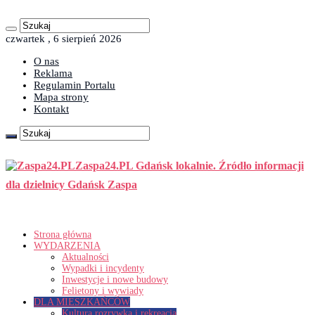
czwartek , 6 sierpień 2026
O nas
Reklama
Regulamin Portalu
Mapa strony
Kontakt
Zaspa24.PL Gdańsk lokalnie. Źródło informacji
dla dzielnicy Gdańsk Zaspa
Strona główna
WYDARZENIA
Aktualności
Wypadki i incydenty
Inwestycje i nowe budowy
Felietony i wywiady
DLA MIESZKAŃCÓW
Kultura rozrywka i rekreacja