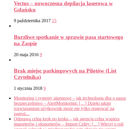
Vectus – nowoczesna depilacja laserowa w
Gdańsku
9 października 2017
15
Burzliwe spotkanie w sprawie pasa startowego
na Zaspie
20 maja 2016
9
Brak miejsc parkingowych na Pilotów (List
Czytelnika)
1 stycznia 2018
9
Monitoring i systemy alarmowe – jak technologia dba o nasze
bezpieczeństwo – AlertMonitoring: […] Dzięki takim
rozwiązaniom użytkownik może nie tylko reagować na
zagroż...
Odprawa celna krok po kroku – jak agencja celna wspiera
importerów i eksporterów – Import Celny: […] Więcej o roli