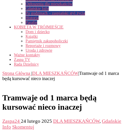
Ogłoszenia dla mieszkańców
Gdańskie Info
Po godzinach – zaspiański styl życia
Historia
Parafie
KOBIETA W TRÓJMIEŚCIE
Dom i dziecko
Książki
Pamiętnik zakupoholiczki
Reportaże i rozmowy
Uroda i zdrowie
Ważne kontakty
Zaspa TV
Rada Dzielnicy
Strona Główna
|
DLA MIESZKAŃCÓW
|
Tramwaje od 1 marca
będą kursować nieco inaczej
Tramwaje od 1 marca będą
kursować nieco inaczej
Zaspa24
24 lutego 2025
DLA MIESZKAŃCÓW
,
Gdańskie
Info
Skomentuj