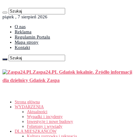
piątek , 7 sierpień 2026
O nas
Reklama
Regulamin Portalu
Mapa strony
Kontakt
Zaspa24.PL Gdańsk lokalnie. Źródło informacji
dla dzielnicy Gdańsk Zaspa
Strona główna
WYDARZENIA
Aktualności
Wypadki i incydenty
Inwestycje i nowe budowy
Felietony i wywiady
DLA MIESZKAŃCÓW
Kultura rozrywka i rekreacja