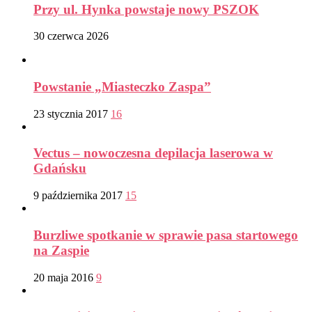
Przy ul. Hynka powstaje nowy PSZOK
30 czerwca 2026
Powstanie „Miasteczko Zaspa”
23 stycznia 2017
16
Vectus – nowoczesna depilacja laserowa w
Gdańsku
9 października 2017
15
Burzliwe spotkanie w sprawie pasa startowego
na Zaspie
20 maja 2016
9