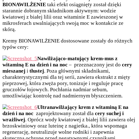
BIONAWILŻENIE
taki efekt osiągnięty został dzięki
starannie dobranym składnikom aktywnym: wodzie
kwiatowej z białej lilii oraz witaminie E zawieszonej w
mikrosferach uwalniających swoją moc w kontakcie ze
skórą.
Kremy BIONAWILŻENIE dostosowane zostały do różnych
typów cery:
Nawilżająco-matujący krem-mus z
witaminą E na dzień i na noc
– przeznaczony jest do
cery
mieszanej
i
tłustej
. Poza głównymi składnikami,
charakterystycznymi dla tej serii, zawiera ekstrakt z mięty
pieprzowej, która zwęża pory, tonizuje i reguluje pracę
gruczołów łojowych. Pochłania nadmiar sebum,
umożliwiając kontrolę nad nadmiernym błyszczeniem.
Ultranawilżający krem z witaminą E na
dzień i na noc
zaprojektowany został dla
cery suchej i
wrażliwej
. Oprócz wody kwiatowej z białej lilii zawiera olej
brzoskwiniowy oraz luteinę z nagietka., która wspomaga
regenerację, neutralizuje wolne rodniki i zapewnia
skuteczną ochronę przed negatywnymi czynnikami