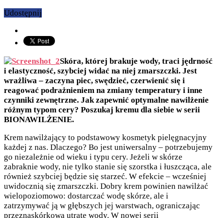
Udostępnij
Skóra, której brakuje wody, traci jędrność
i elastyczność, szybciej widać na niej zmarszczki. Jest
wrażliwa – zaczyna piec, swędzieć, czerwienić się i
reagować podrażnieniem na zmiany temperatury i inne
czynniki zewnętrzne. Jak zapewnić optymalne nawilżenie
różnym typom cery? Poszukaj kremu dla siebie w serii
BIONAWILŻENIE.
Krem nawilżający to podstawowy kosmetyk pielęgnacyjny
każdej z nas. Dlaczego? Bo jest uniwersalny – potrzebujemy
go niezależnie od wieku i typu cery. Jeżeli w skórze
zabraknie wody, nie tylko stanie się szorstka i łuszcząca, ale
również szybciej będzie się starzeć. W efekcie – wcześniej
uwidocznią się zmarszczki. Dobry krem powinien nawilżać
wielopoziomowo: dostarczać wodę skórze, ale i
zatrzymywać ją w głębszych jej warstwach, ograniczając
przeznaskórkową utratę wody. W nowej serii