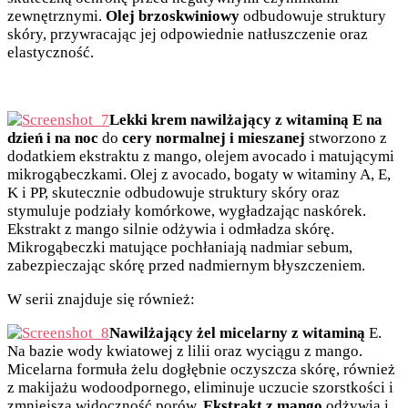
zewnętrznymi.
Olej brzoskwiniowy
odbudowuje struktury
skóry, przywracając jej odpowiednie natłuszczenie oraz
elastyczność.
Lekki krem nawilżający z witaminą E na
dzień i na noc
do
cery normalnej i mieszanej
stworzono z
dodatkiem ekstraktu z mango, olejem avocado i matującymi
mikrogąbeczkami. Olej z avocado, bogaty w witaminy A, E,
K i PP, skutecznie odbudowuje struktury skóry oraz
stymuluje podziały komórkowe, wygładzając naskórek.
Ekstrakt z mango silnie odżywia i odmładza skórę.
Mikrogąbeczki matujące pochłaniają nadmiar sebum,
zabezpieczając skórę przed nadmiernym błyszczeniem.
W serii znajduje się również:
Nawilżający żel micelarny z witaminą
E.
Na bazie wody kwiatowej z lilii oraz wyciągu z mango.
Micelarna formuła żelu dogłębnie oczyszcza skórę, również
z makijażu wodoodpornego, eliminuje uczucie szorstkości i
zmniejsza widoczność porów.
Ekstrakt z mango
odżywia i