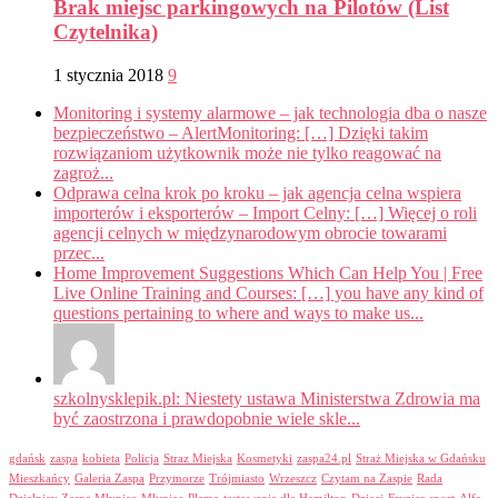
Brak miejsc parkingowych na Pilotów (List
Czytelnika)
1 stycznia 2018
9
Monitoring i systemy alarmowe – jak technologia dba o nasze
bezpieczeństwo – AlertMonitoring: […] Dzięki takim
rozwiązaniom użytkownik może nie tylko reagować na
zagroż...
Odprawa celna krok po kroku – jak agencja celna wspiera
importerów i eksporterów – Import Celny: […] Więcej o roli
agencji celnych w międzynarodowym obrocie towarami
przec...
Home Improvement Suggestions Which Can Help You | Free
Live Online Training and Courses: […] you have any kind of
questions pertaining to where and ways to make us...
szkolnysklepik.pl: Niestety ustawa Ministerstwa Zdrowia ma
być zaostrzona i prawdopobnie wiele skle...
gdańsk
zaspa
kobieta
Policja
Straz Miejska
Kosmetyki
zaspa24.pl
Straż Miejska w Gdańsku
Mieszkańcy
Galeria Zaspa
Przymorze
Trójmiasto
Wrzeszcz
Czytam na Zaspie
Rada