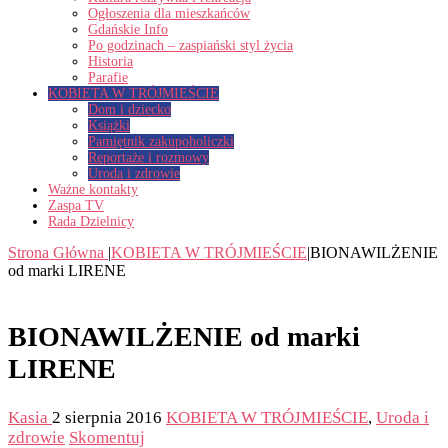
Ogłoszenia dla mieszkańców
Gdańskie Info
Po godzinach – zaspiański styl życia
Historia
Parafie
KOBIETA W TRÓJMIEŚCIE
Dom i dziecko
Książki
Pamiętnik zakupoholiczki
Reportaże i rozmowy
Uroda i zdrowie
Ważne kontakty
Zaspa TV
Rada Dzielnicy
Strona Główna
|
KOBIETA W TRÓJMIEŚCIE
|
BIONAWILŻENIE
od marki LIRENE
BIONAWILŻENIE od marki
LIRENE
Kasia
2 sierpnia 2016
KOBIETA W TRÓJMIEŚCIE
,
Uroda i
zdrowie
Skomentuj