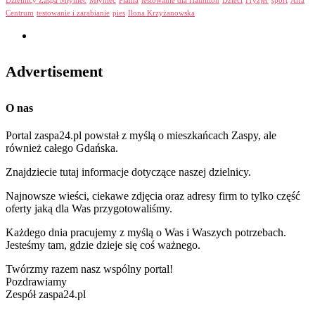
Dzielnicy Zaspa Młyniec
Młyniec
Plama
testowanie dla Hamilton
Dzieci
Fryzjer
sport
Alfa
Centrum
testowanie i zarabianie
pies
Ilona Krzyżanowska
Advertisement
O nas
Portal zaspa24.pl powstał z myślą o mieszkańcach Zaspy, ale
również całego Gdańska.
Znajdziecie tutaj informacje dotyczące naszej dzielnicy.
Najnowsze wieści, ciekawe zdjęcia oraz adresy firm to tylko część
oferty jaką dla Was przygotowaliśmy.
Każdego dnia pracujemy z myślą o Was i Waszych potrzebach.
Jesteśmy tam, gdzie dzieje się coś ważnego.
Twórzmy razem nasz wspólny portal!
Pozdrawiamy
Zespół zaspa24.pl