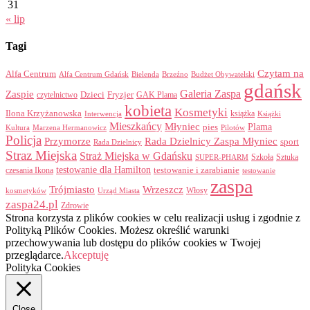
31
« lip
Tagi
Czytam na
Alfa Centrum
Alfa Centrum Gdańsk
Bielenda
Brzeźno
Budżet Obywatelski
gdańsk
Galeria Zaspa
Zaspie
Dzieci
Fryzjer
GAK Plama
czytelnictwo
kobieta
Kosmetyki
Ilona Krzyżanowska
Interwencja
książka
Książki
Mieszkańcy
Młyniec
Plama
pies
Kultura
Marzena Hermanowicz
Pilotów
Policja
Przymorze
Rada Dzielnicy Zaspa Młyniec
sport
Rada Dzielnicy
Straz Miejska
Straż Miejska w Gdańsku
Szkoła
Sztuka
SUPER-PHARM
testowanie dla Hamilton
czesania Ikona
testowanie i zarabianie
testowanie
zaspa
Trójmiasto
Wrzeszcz
Włosy
kosmetyków
Urząd Miasta
zaspa24.pl
Zdrowie
Strona korzysta z plików cookies w celu realizacji usług i zgodnie z
Polityką Plików Cookies. Możesz określić warunki
przechowywania lub dostępu do plików cookies w Twojej
przeglądarce.
Akceptuję
Polityka Cookies
Close