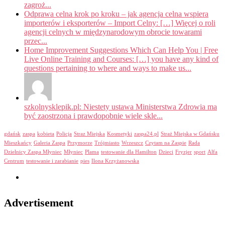
zagroż...
Odprawa celna krok po kroku – jak agencja celna wspiera
importerów i eksporterów – Import Celny: […] Więcej o roli
agencji celnych w międzynarodowym obrocie towarami
przec...
Home Improvement Suggestions Which Can Help You | Free
Live Online Training and Courses: […] you have any kind of
questions pertaining to where and ways to make us...
szkolnysklepik.pl: Niestety ustawa Ministerstwa Zdrowia ma
być zaostrzona i prawdopobnie wiele skle...
gdańsk
zaspa
kobieta
Policja
Straz Miejska
Kosmetyki
zaspa24.pl
Straż Miejska w Gdańsku
Mieszkańcy
Galeria Zaspa
Przymorze
Trójmiasto
Wrzeszcz
Czytam na Zaspie
Rada
Dzielnicy Zaspa Młyniec
Młyniec
Plama
testowanie dla Hamilton
Dzieci
Fryzjer
sport
Alfa
Centrum
testowanie i zarabianie
pies
Ilona Krzyżanowska
Advertisement