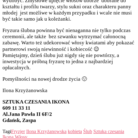
wydobyć. Zmysłowe upięcie włosów dobrze dobrane do
kształtu i profilu twarzy, stylu sukni oraz charakteru panny
młodej jest możliwe w każdym przypadku i wcale nie musi
być takie samo jak u koleżanki.
Fryzura ślubna powinna być nienaganna nie tylko podczas
ceremonii, ale także bez szwanku wytrzymać całonocną
zabawę. Warto też udekorować włosy kwiatami aby pokazać
partnerowi swoją niewinność i kobiecość 😉
Pamiętajmy, dzień ślubu już nigdy się nie powtórzy, a
inwestycja w próbną fryzurę to jedna z najbardziej
opłacalnych.
Pomyślności na nowej drodze życia 🙂
Ilona Krzyżanowska
SZTUKA CZESANIA IKONA
609 11 33 11
Al.Jana Pawła II 6F/2
Gdańsk, Zaspa
Tagi
Fryzjer
Ilona Krzyżanowska
kobieta
Ślub
Sztuka czesania
Ikona
Włosy