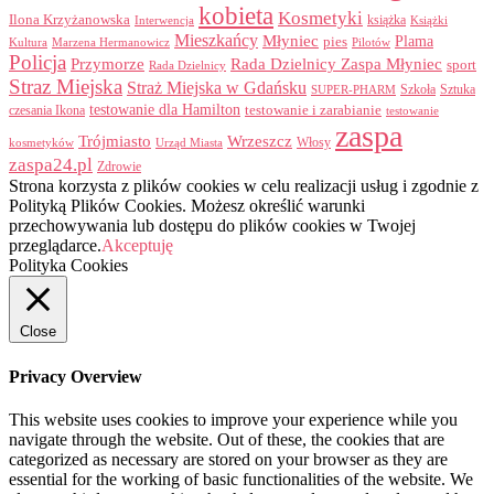
kobieta
Kosmetyki
Ilona Krzyżanowska
Interwencja
książka
Książki
Mieszkańcy
Młyniec
Plama
pies
Kultura
Marzena Hermanowicz
Pilotów
Policja
Przymorze
Rada Dzielnicy Zaspa Młyniec
sport
Rada Dzielnicy
Straz Miejska
Straż Miejska w Gdańsku
Szkoła
Sztuka
SUPER-PHARM
testowanie dla Hamilton
czesania Ikona
testowanie i zarabianie
testowanie
zaspa
Trójmiasto
Wrzeszcz
Włosy
kosmetyków
Urząd Miasta
zaspa24.pl
Zdrowie
Strona korzysta z plików cookies w celu realizacji usług i zgodnie z
Polityką Plików Cookies. Możesz określić warunki
przechowywania lub dostępu do plików cookies w Twojej
przeglądarce.
Akceptuję
Polityka Cookies
Close
Privacy Overview
This website uses cookies to improve your experience while you
navigate through the website. Out of these, the cookies that are
categorized as necessary are stored on your browser as they are
essential for the working of basic functionalities of the website. We