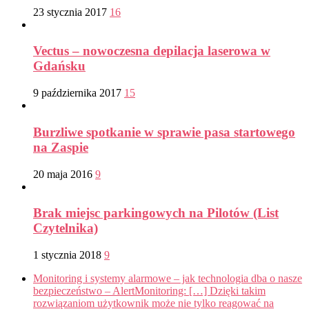
23 stycznia 2017
16
Vectus – nowoczesna depilacja laserowa w
Gdańsku
9 października 2017
15
Burzliwe spotkanie w sprawie pasa startowego
na Zaspie
20 maja 2016
9
Brak miejsc parkingowych na Pilotów (List
Czytelnika)
1 stycznia 2018
9
Monitoring i systemy alarmowe – jak technologia dba o nasze
bezpieczeństwo – AlertMonitoring: […] Dzięki takim
rozwiązaniom użytkownik może nie tylko reagować na