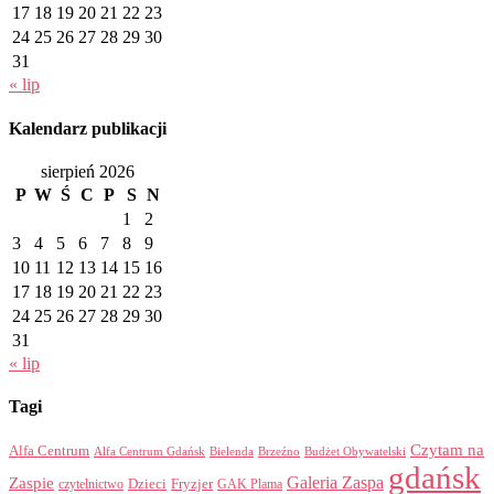
17
18
19
20
21
22
23
24
25
26
27
28
29
30
31
« lip
Kalendarz publikacji
sierpień 2026
P
W
Ś
C
P
S
N
1
2
3
4
5
6
7
8
9
10
11
12
13
14
15
16
17
18
19
20
21
22
23
24
25
26
27
28
29
30
31
« lip
Tagi
Czytam na
Alfa Centrum
Alfa Centrum Gdańsk
Bielenda
Brzeźno
Budżet Obywatelski
gdańsk
Galeria Zaspa
Zaspie
Dzieci
Fryzjer
GAK Plama
czytelnictwo