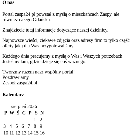
O nas
Portal zaspa24.pl powstał z myślą o mieszkańcach Zaspy, ale
również całego Gdańska.
Znajdziecie tutaj informacje dotyczące naszej dzielnicy.
Najnowsze wieści, ciekawe zdjęcia oraz adresy firm to tylko część
oferty jaką dla Was przygotowaliśmy.
Każdego dnia pracujemy z myślą o Was i Waszych potrzebach.
Jesteśmy tam, gdzie dzieje się coś ważnego.
Twórzmy razem nasz wspólny portal!
Pozdrawiamy
Zespół zaspa24.pl
Kalendarz
sierpień 2026
P
W
Ś
C
P
S
N
1
2
3
4
5
6
7
8
9
10
11
12
13
14
15
16