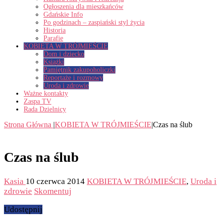
Ogłoszenia dla mieszkańców
Gdańskie Info
Po godzinach – zaspiański styl życia
Historia
Parafie
KOBIETA W TRÓJMIEŚCIE
Dom i dziecko
Książki
Pamiętnik zakupoholiczki
Reportaże i rozmowy
Uroda i zdrowie
Ważne kontakty
Zaspa TV
Rada Dzielnicy
Strona Główna
|
KOBIETA W TRÓJMIEŚCIE
|
Czas na ślub
Czas na ślub
Kasia
10 czerwca 2014
KOBIETA W TRÓJMIEŚCIE
,
Uroda i
zdrowie
Skomentuj
Udostępnij