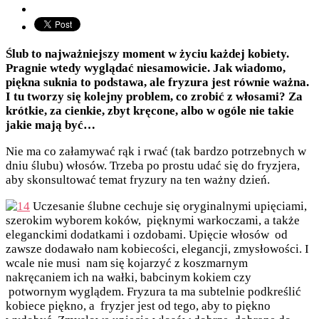
Ślub to najważniejszy moment w życiu każdej kobiety.
Pragnie wtedy wyglądać niesamowicie. Jak wiadomo,
piękna suknia to podstawa, ale fryzura jest równie ważna.
I tu tworzy się kolejny problem, co zrobić z włosami? Za
krótkie, za cienkie, zbyt kręcone, albo w ogóle nie takie
jakie mają być…
Nie ma co załamywać rąk i rwać (tak bardzo potrzebnych w
dniu ślubu) włosów. Trzeba po prostu udać się do fryzjera,
aby skonsultować temat fryzury na ten ważny dzień.
Uczesanie ślubne cechuje się oryginalnymi upięciami,
szerokim wyborem koków, pięknymi warkoczami, a także
eleganckimi dodatkami i ozdobami. Upięcie włosów od
zawsze dodawało nam kobiecości, elegancji, zmysłowości. I
wcale nie musi nam się kojarzyć z koszmarnym
nakręcaniem ich na wałki, babcinym kokiem czy
potwornym wyglądem. Fryzura ta ma subtelnie podkreślić
kobiece piękno, a fryzjer jest od tego, aby to piękno