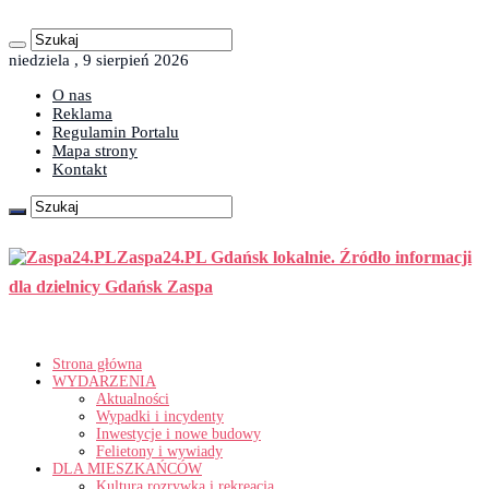
niedziela , 9 sierpień 2026
O nas
Reklama
Regulamin Portalu
Mapa strony
Kontakt
Zaspa24.PL Gdańsk lokalnie. Źródło informacji
dla dzielnicy Gdańsk Zaspa
Strona główna
WYDARZENIA
Aktualności
Wypadki i incydenty
Inwestycje i nowe budowy
Felietony i wywiady
DLA MIESZKAŃCÓW
Kultura rozrywka i rekreacja